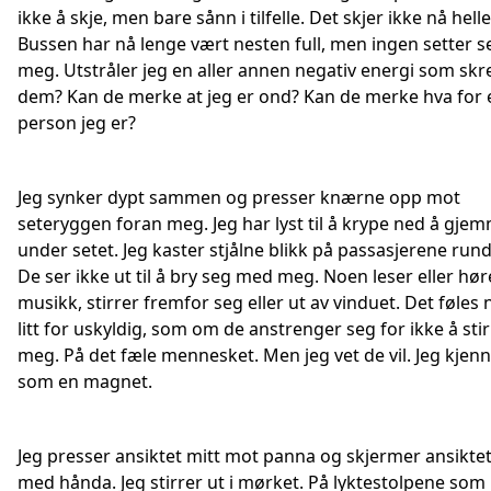
ikke å skje, men bare sånn i tilfelle. Det skjer ikke nå helle
Bussen har nå lenge vært nesten full, men ingen setter s
meg. Utstråler jeg en aller annen negativ energi som s
dem? Kan de merke at jeg er ond? Kan de merke hva for 
person jeg er?
Jeg synker dypt sammen og presser knærne opp mot
seteryggen foran meg. Jeg har lyst til å krype ned å gj
under setet. Jeg kaster stjålne blikk på passasjerene run
De ser ikke ut til å bry seg med meg. Noen leser eller hør
musikk, stirrer fremfor seg eller ut av vinduet. Det føles
litt for uskyldig, som om de anstrenger seg for ikke å sti
meg. På det fæle mennesket. Men jeg vet de vil. Jeg kjen
som en magnet.
Jeg presser ansiktet mitt mot panna og skjermer ansiktet
med hånda. Jeg stirrer ut i mørket. På lyktestolpene som