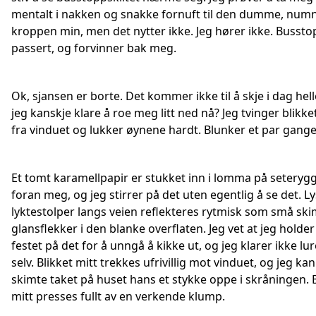
mentalt i nakken og snakke fornuft til den dumme, num
kroppen min, men det nytter ikke. Jeg hører ikke. Bussto
passert, og forvinner bak meg.
Ok, sjansen er borte. Det kommer ikke til å skje i dag hell
jeg kanskje klare å roe meg litt ned nå? Jeg tvinger blikke
fra vinduet og lukker øynene hardt. Blunker et par gange
Et tomt karamellpapir er stukket inn i lomma på seteryg
foran meg, og jeg stirrer på det uten egentlig å se det. Ly
lyktestolper langs veien reflekteres rytmisk som små sk
glansflekker i den blanke overflaten. Jeg vet at jeg holder
festet på det for å unngå å kikke ut, og jeg klarer ikke l
selv. Blikket mitt trekkes ufrivillig mot vinduet, og jeg kan
skimte taket på huset hans et stykke oppe i skråningen. 
mitt presses fullt av en verkende klump.