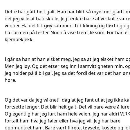
Dette har gått helt galt. Han har blitt så mye mer glad i 
det jeg ville at han skulle. Jeg tenkte bare at vi skulle vær
venner. Ha det litt gøy sammen. Litt klining og flørting o
ha i armen på fester. Noen å vise frem, liksom. For han er
kjempekjekk.
I går sa han at han elsket meg. Jeg sa at jeg elsket ham o
Men jeg løy. Og det etser seg inn i samvittigheten min, og
jeg holder på å bli gal. Jeg sa det fordi det var det han øn
høre.
Og det var da jeg våknet i dag at jeg fant ut at jeg ikke k
fortsette lenger. Det blir helt galt. Det vil bare være å lur
Og egentlig har jeg lurt ham hele veien. Jeg har aldri VIR
fortalt ham hva jeg føler eller hva jeg vil. Jeg har bare
oppmuntret ham. Bare vært flirete, tøysete, kosete og lo