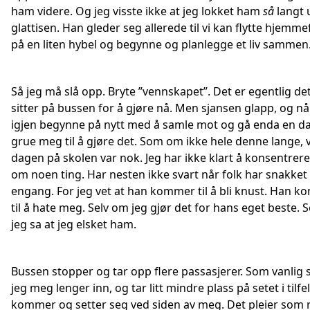
ham videre. Og jeg visste ikke at jeg lokket ham
så
langt 
glattisen. Han gleder seg allerede til vi kan flytte hjemme
på en liten hybel og begynne og planlegge et liv sammen
Så jeg må slå opp. Bryte ”vennskapet”. Det er egentlig det
sitter på bussen for å gjøre nå. Men sjansen glapp, og n
igjen begynne på nytt med å samle mot og gå enda en d
grue meg til å gjøre det. Som om ikke hele denne lange,
dagen på skolen var nok. Jeg har ikke klart å konsentrer
om noen ting. Har nesten ikke svart når folk har snakket 
engang. For jeg vet at han kommer til å bli knust. Han 
til å hate meg. Selv om jeg gjør det for hans eget beste.
jeg sa at jeg elsket ham.
Bussen stopper og tar opp flere passasjerer. Som vanlig 
jeg meg lenger inn, og tar litt mindre plass på setet i tilfe
kommer og setter seg ved siden av meg. Det pleier som 