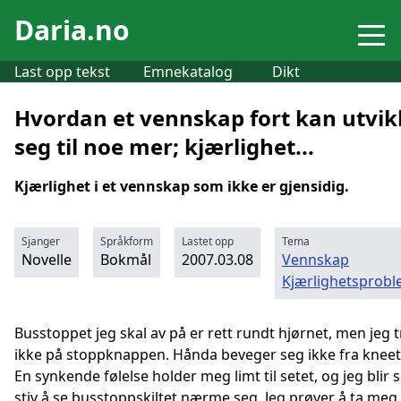
Daria.no
Last opp tekst
Emnekatalog
Dikt
Hvordan et vennskap fort kan utvik
seg til noe mer; kjærlighet...
Kjærlighet i et vennskap som ikke er gjensidig.
Sjanger
Språkform
Lastet opp
Tema
Novelle
Bokmål
2007.03.08
Vennskap
Kjærlighetsprob
Busstoppet jeg skal av på er rett rundt hjørnet, men jeg 
ikke på stoppknappen. Hånda beveger seg ikke fra kneet 
En synkende følelse holder meg limt til setet, og jeg blir 
stiv å se busstoppskiltet nærme seg. Jeg prøver å ta meg 