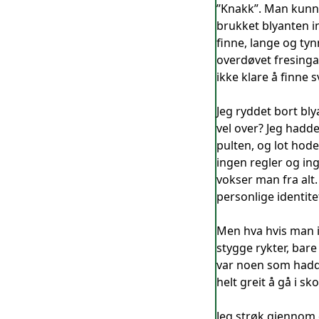
”Knakk”. Man kunne 
brukket blyanten i
finne, lange og tyn
overdøvet fresinga m
ikke klare å finne s
Jeg ryddet bort bly
vel over? Jeg hadde
pulten, og lot hode
ingen regler og in
vokser man fra alt.
personlige identite
Men hva hvis man ik
stygge rykter, bare
var noen som hadde
helt greit å gå i 
Jeg strøk gjennom 