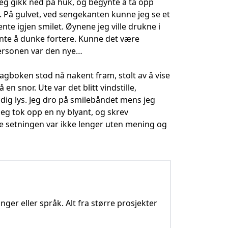
 Jeg gikk ned på huk, og begynte å ta opp
. På gulvet, ved sengekanten kunne jeg se et
ente igjen smilet. Øynene jeg ville drukne i
gynte å dunke fortere. Kunne det være
Personen var den nye…
Dagboken stod nå nakent fram, stolt av å vise
en snor. Ute var det blitt vindstille,
ig lys. Jeg dro på smilebåndet mens jeg
Jeg tok opp en ny blyant, og skrev
ste setningen var ikke lenger uten mening og
nger eller språk. Alt fra større prosjekter