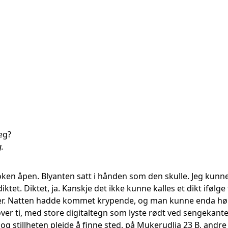
eg?
g.
ken åpen. Blyanten satt i hånden som den skulle. Jeg kunne 
iktet. Diktet, ja. Kanskje det ikke kunne kalles et dikt ifølg
ler. Natten hadde kommet krypende, og man kunne enda hør
over ti, med store digitaltegn som lyste rødt ved sengekanten
og stillheten pleide å finne sted, på Mukerudlia 23 B, andr