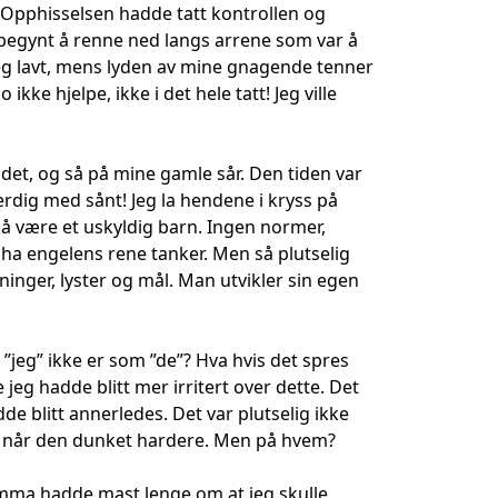
. Opphisselsen hadde tatt kontrollen og
begynt å renne ned langs arrene som var å
 jeg lavt, mens lyden av mine gnagende tenner
kke hjelpe, ikke i det hele tatt! Jeg ville
odet, og så på mine gamle sår. Den tiden var
ferdig med sånt! Jeg la hendene i kryss på
r å være et uskyldig barn. Ingen normer,
 ha engelens rene tanker. Men så plutselig
inger, lyster og mål. Man utvikler sin egen
”jeg” ikke er som ”de”? Hva hvis det spres
 jeg hadde blitt mer irritert over dette. Det
 blitt annerledes. Det var plutselig ikke
på, når den dunket hardere. Men på hvem?
amma hadde mast lenge om at jeg skulle