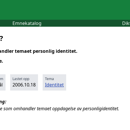
Emnekatalog
Dik
?
dler temaet personlig identitet.
e.
rm
Lastet opp
Tema
l
2006.10.18
Identitet
ng:
lle som omhandler temaet oppdagelse av personligidentitet.