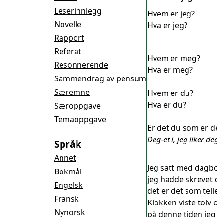
Leserinnlegg
Hvem er jeg?
Novelle
Hva er jeg?
Rapport
Referat
Hvem er meg?
Resonnerende
Hva er meg?
Sammendrag av pensum
Særemne
Hvem er du?
Hva er du?
Særoppgave
Temaoppgave
Er det du som er d
Deg-et i, jeg liker de
Språk
Annet
Jeg satt med dagbo
Bokmål
jeg hadde skrevet d
Engelsk
det er det som tel
Fransk
Klokken viste tolv 
Nynorsk
på denne tiden jeg 