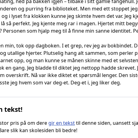
måting, ned på bakken igjen – tilbake i sitt gamle fangehull.
enderen og purring fra biblioteket. Men med ett stoppet jeg
, og i lyset fra klokken kunne jeg skimte hvem det var. Jeg kj
 lå så perfekt. Jeg kjente meg rar i magen. Hjertet mitt be
? Personen som hjalp meg til å finne min sanne identitet. 
ten min, tok opp dagboken. I et grep, rev jeg av bokbindet. 
og utallige hjerter. Plutselig hang alt sammen, som perler på 
arnet opp, og man kunne se månen skinne med et selvstend
 en gang. Jeg bladde til diktet jeg nettopp hadde skrevet. 
om overskrift. Nå var ikke diktet et spørsmål lenger. Den si
sste jeg hvem som var deg-et. Deg-et i, jeg liker deg.
n tekst!
g stor pris på om dere
gir en tekst
til denne siden, uansett sja
 Bare slik kan skolesiden bli bedre!