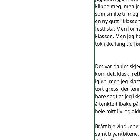
klippe meg, men je
som smilte til meg 
en ny gutt i klass
festlista. Men forhå
klassen. Men jeg ha
tok ikke lang tid 
Det var da det skj
kom det, klask, ret
igjen, men jeg klar
tørt gress, der ten
bare sagt at jeg ik
å tenkte tilbake på
hele mitt liv, og ald
Brått ble vinduene 
samt blyantbitene, b