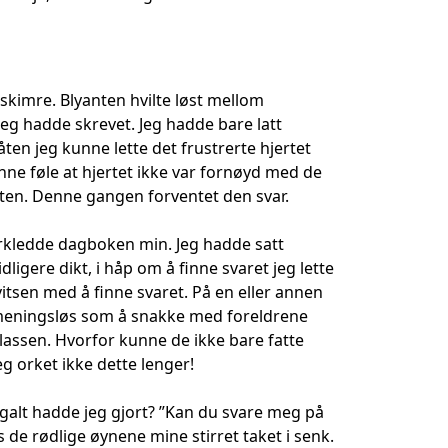
skimre. Blyanten hvilte løst mellom
 jeg hadde skrevet. Jeg hadde bare latt
åten jeg kunne lette det frustrerte hjertet
kunne føle at hjertet ikke var fornøyd med de
ten. Denne gangen forventet den svar.
orkledde dagboken min. Jeg hadde satt
ligere dikt, i håp om å finne svaret jeg lette
vitsen med å finne svaret. På en eller annen
ike meningsløs som å snakke med foreldrene
lassen. Hvorfor kunne de ikke bare fatte
eg orket ikke dette lenger!
galt hadde jeg gjort? ”Kan du svare meg på
e rødlige øynene mine stirret taket i senk.