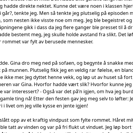
g hadde direkte nektet. Kunne det være noen i klassen hjer
i går?, tenkte jeg. Men så tenkte jeg plutselig på episoden 
en, som nesten ikke visste noe om meg. Jeg ble begeistret o
pningene gikk i dass da jeg flere ganger ble presset til å drikk
dde bestemt meg, jeg skulle holde avstand fra slikt. Det løf
før rommet var fylt av berusede mennesker.
edde. Gina dro meg ned på sofaen, og begynte å snakke me
t på munnen. Plutselig fikk jeg en veldig rar følelse, en bl
te ikke mer. Jeg dyttet henne vekk, og løp ut av huset så fo
neren var Gina. Hvorfor hadde vært slik? Hvorfor kunne jeg 
ke var interessert? - Også var det på’n igjen, om hva jeg burd
 gamle ting nå! Etter den festen gav jeg meg selv to løfter: J
ri i livet om jeg ville kysse en jente igjen!
slått opp av et kraftig vindpust som fylte rommet. Håret mitt 
le tatt av vinden og var på fri flukt ut vinduet. Jeg løp bort