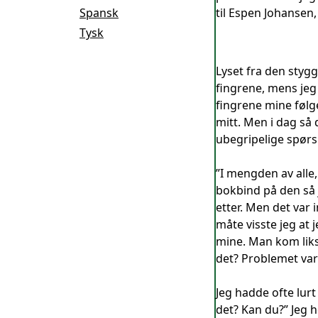
Spansk
til Espen Johansen,
Tysk
Lyset fra den styg
fingrene, mens jeg 
fingrene mine følge
mitt. Men i dag så d
ubegripelige spør
”I mengden av alle
bokbind på den så j
etter. Men det var 
måte visste jeg at 
mine. Man kom liks
det? Problemet var 
Jeg hadde ofte lur
det? Kan du?” Jeg 