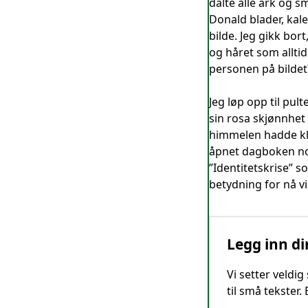
dalte alle ark og s
Donald blader, kal
bilde. Jeg gikk bort
og håret som alltid
personen på bildet
Jeg løp opp til pul
sin rosa skjønnhet 
himmelen hadde kl
åpnet dagboken nok
”Identitetskrise” s
betydning for nå vi
Legg inn di
Vi setter veldi
til små tekster.