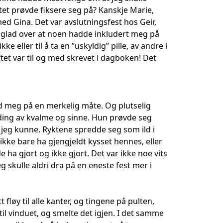
tet prøvde fiksere seg på? Kanskje Marie,
med Gina. Det var avslutningsfest hos Geir,
g glad over at noen hadde inkludert meg på
e eller til å ta en ”uskyldig” pille, av andre i
tet var til og med skrevet i dagboken! Det
d meg på en merkelig måte. Og plutselig
anding av kvalme og sinne. Hun prøvde seg
rt jeg kunne. Ryktene spredde seg som ild i
ikke bare ha gjengjeldt kysset hennes, eller
e ha gjort og ikke gjort. Det var ikke noe vits
eg skulle aldri dra på en eneste fest mer i
fløy til alle kanter, og tingene på pulten,
 til vinduet, og smelte det igjen. I det samme