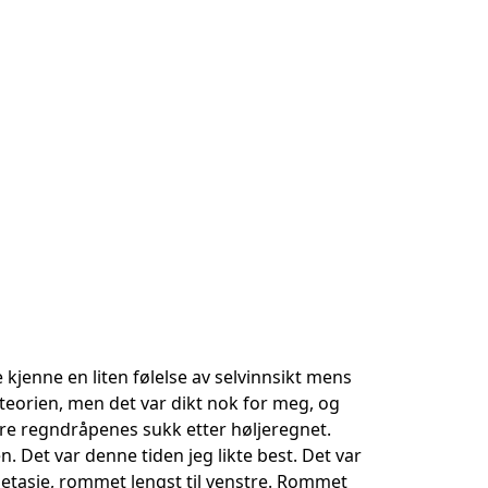
kjenne en liten følelse av selvinnsikt mens
e teorien, men det var dikt nok for meg, og
e regndråpenes sukk etter høljeregnet.
. Det var denne tiden jeg likte best. Det var
e etasje, rommet lengst til venstre. Rommet