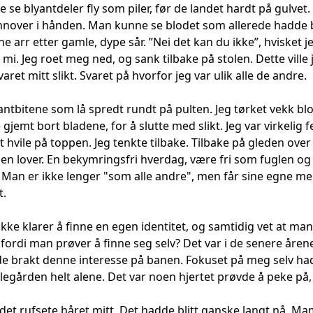
se blyantdeler fly som piler, før de landet hardt på gulvet
nnover i hånden. Man kunne se blodet som allerede hadde 
ne arr etter gamle, dype sår. ”Nei det kan du ikke”, hvisket
i. Jeg roet meg ned, og sank tilbake på stolen. Dette ville jo i
varet mitt slikt. Svaret på hvorfor jeg var ulik alle de andre.
antbitene som lå spredt rundt på pulten. Jeg tørket vekk bl
 gjemt bort bladene, for å slutte med slikt. Jeg var virkelig 
t hvile på toppen. Jeg tenkte tilbake. Tilbake på gleden ove
gen lover. En bekymringsfri hverdag, være fri som fuglen og
 Man er ikke lenger "som alle andre", men får sine egne men
t.
ke klarer å finne en egen identitet, og samtidig vet at man 
 fordi man prøver å finne seg selv? Det var i de senere årene
 brakt denne interesse på banen. Fokuset på meg selv hadde
skolegården helt alene. Det var noen hjertet prøvde å peke 
det rufsete håret mitt. Det hadde blitt ganske langt nå. M