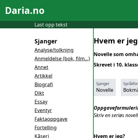
Daria.no
Last opp tekst
Hvem er jeg
Sjanger
Analyse/tolkning
Novelle som omhan
Anmeldelse (bok, film...)
Skrevet i 10. klass
Annet
Artikkel
Biografi
Sjanger
Språkfo
Novelle
Bokmå
Dikt
Essay
Oppgaveformuleri
Eventyr
Skriv en seriøs nove
Faktaoppgave
Fortelling
Kåseri
Hvem er jeg?