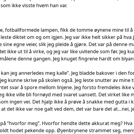
 som ikke visste hvem han var.
ge, fotballformede lampen, fikk de tomme øynene mine til å 
leste diktet om og om igjen. Jeg var ikke helt sikker på hva
 sine egne veier, slik jeg pleide å gjøre. Det var på denne m
et ikke ut til å virke, og jeg var like uvitende som før. Jeg 
smålene denne gangen. Jeg knuget fingrene hardt om blyan
, kan jeg annerledes meg kalle”. Jeg bladde bakover i den f
eg kunne skrive på skolen også. Jeg leste snutter av mine tid
intet svar å spore mellom linjene. Jeg forsto fremdeles ikke 
jeg ikke ville bli fornøyd med svaret uansett. Det virket l
om ingen vei. Det hjalp ikke å prøve å snakke med gutta i k
at det ikke var noe galt ved dem, det var bare det at…nei, j
t på ”hvorfor meg”. Hvorfor hendte dette akkurat meg? Hva 
holdt hodet pekende opp. Øyenbrynene strammet seg, mens d