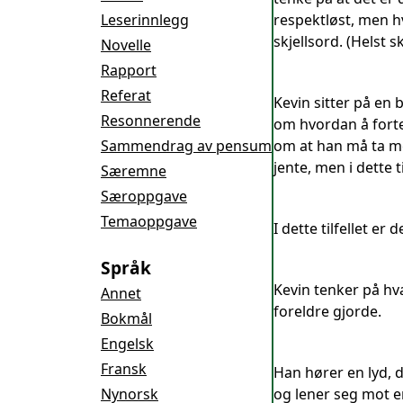
Leserinnlegg
respektløst, men h
skjellsord. (Helst s
Novelle
Rapport
Referat
Kevin sitter på en 
Resonnerende
om hvordan å fortel
Sammendrag av pensum
om at han må ta me
jente, men i dette ti
Særemne
Særoppgave
Temaoppgave
I dette tilfellet e
Språk
Kevin tenker på hva
Annet
foreldre gjorde.
Bokmål
Engelsk
Fransk
Han hører en lyd, 
Nynorsk
og lener seg mot en