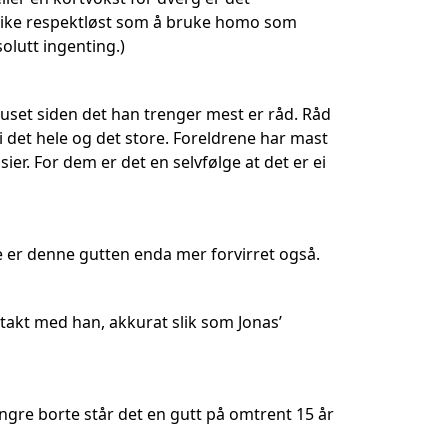
t like respektløst som å bruke homo som
solutt ingenting.)
dhuset siden det han trenger mest er råd. Råd
i det hele og det store. Foreldrene har mast
r. For dem er det en selvfølge at det er ei
kje er denne gutten enda mer forvirret også.
ontakt med han, akkurat slik som Jonas’
ngre borte står det en gutt på omtrent 15 år