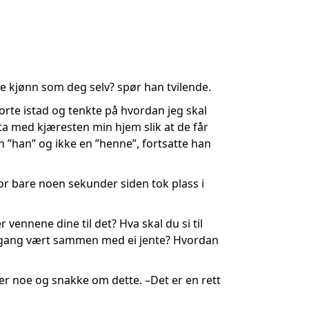
e kjønn som deg selv? spør han tvilende.
 borte istad og tenkte på hvordan jeg skal
ta med kjæresten min hjem slik at de får
n ”han” og ikke en ”henne”, fortsatte han
for bare noen sekunder siden tok plass i
 vennene dine til det? Hva skal du si til
en gang vært sammen med ei jente? Hvordan
ller noe og snakke om dette. –Det er en rett