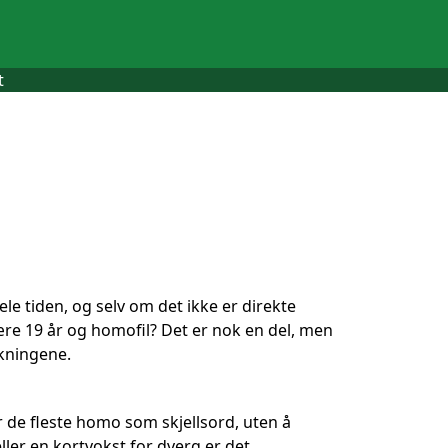
t
le tiden, og selv om det ikke er direkte
re 19 år og homofil? Det er nok en del, men
kningene.
r de fleste homo som skjellsord, uten å
ler en kortvokst for dverg er det