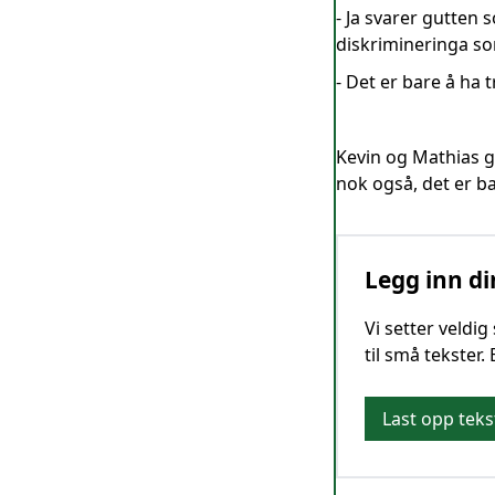
- Ja svarer gutten 
diskrimineringa s
- Det er bare å ha 
Kevin og Mathias gå
nok også, det er ba
Legg inn di
Vi setter veldi
til små tekster.
Last opp teks