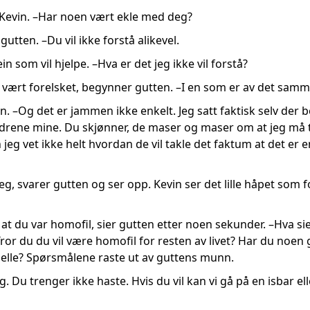
 Kevin. –Har noen vært ekle med deg?
gutten. –Du vil ikke forstå alikevel.
n som vil hjelpe. –Hva er det jeg ikke vil forstå?
vært forelsket, begynner gutten. –I en som er av det samm
vin. –Og det er jammen ikke enkelt. Jeg satt faktisk selv der
reldrene mine. Du skjønner, de maser og maser om at jeg må 
eg vet ikke helt hvordan de vil takle det faktum at det er e
jeg, svarer gutten og ser opp. Kevin ser det lille håpet som 
at du var homofil, sier gutten etter noen sekunder. –Hva sier
Tror du du vil være homofil for resten av livet? Har du no
uelle? Spørsmålene raste ut av guttens munn.
g. Du trenger ikke haste. Hvis du vil kan vi gå på en isbar e