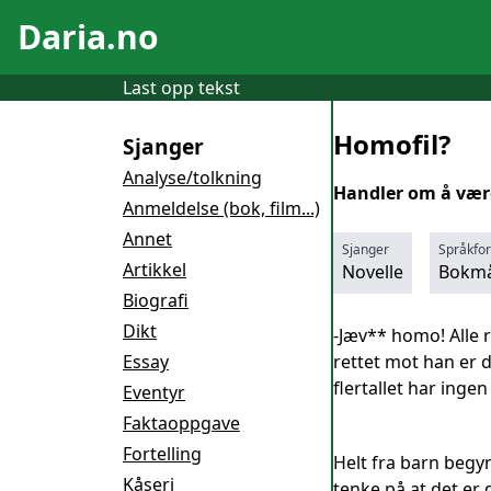
Daria.no
Last opp tekst
Homofil?
Sjanger
Analyse/tolkning
Handler om å vær
Anmeldelse (bok, film...)
Annet
Sjanger
Språkfo
Artikkel
Novelle
Bokmå
Biografi
Dikt
-Jæv** homo! Alle r
Essay
rettet mot han er 
flertallet har ing
Eventyr
Faktaoppgave
Fortelling
Helt fra barn begyn
Kåseri
tenke på at det er