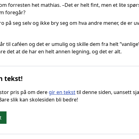
som forresten het mathias. –Det er helt fint, men et lite spø
om foregår?
tro på seg selv og ikke bry seg om hva andre mener, de er uv
r til caféen og det er umulig og skille dem fra helt ”vanlige”
re det at de har en helt annen legning, og det er alt.
n tekst!
g stor pris på om dere
gir en tekst
til denne siden, uansett sja
 Bare slik kan skolesiden bli bedre!
t