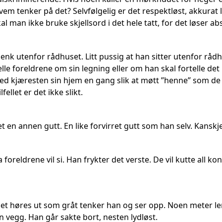
vem tenker på det? Selvfølgelig er det respektløst, akkura
kal man ikke bruke skjellsord i det hele tatt, for det løser ab
benk utenfor rådhuset. Litt pussig at han sitter utenfor rå
le foreldrene om sin legning eller om han skal fortelle det 
d kjæresten sin hjem en gang slik at møtt ”henne” som de sie
lfellet er det ikke slikt.
r det en annen gutt. En like forvirret gutt som han selv. Kans
 foreldrene vil si. Han frykter det verste. De vil kutte all k
det høres ut som gråt tenker han og ser opp. Noen meter le
 vegg. Han går sakte bort, nesten lydløst.