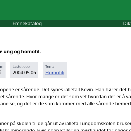
Emnekatalog
Dik
e ung og homofil.
rm
Lastet opp
Tema
l
2004.05.06
Homofili
opene er sårende. Det synes iallefall Kevin. Han hører det he
det sårende. Hvor mange er det som vet hvordan det er å væ
en anelse, og det er de som kommer med alle sårende bemer
ner på skolen til de går ut av iallefall ungdomskolen bruke
 diskriminerende. Hvis noen kaller en mørkhudet for neger el