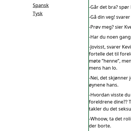
Spansk
-Går det bra? spør
Tysk
-Gå din veg! svarer 
-Prøv meg? sier Kvei
-Har du noen gang 
-Jovisst, svarer Ke
fortelle det til fo
møte ”henne”, men j
mens han lo.
-Nei, det skjønner 
øynene hans.
-Hvordan visste du 
foreldrene dine?? 
takler du det seks
-Whoow, ta det roli
der borte.