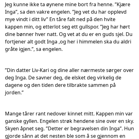
Jeg kunne ikke ta øynene mine bort fra henne. ”Kjære
Inga”, sa den vakre engelen. ”Jeg vet du har opplevd
mye vindt i ditt liv” En tåre falt ned på den hvite
kappen min, og etterlot seg ett gullspor. ”Jeg har hørt
dine bønner hver natt. Og vet at du er en guds sjel. Du
fortjener alt godt Inga ,og her i himmelen ska du aldri
gråte igjen.”, sa engelen.
”Din datter Liv-Kari og dine aller nærmeste sørger over
deg Inga. De savner deg, de elsket deg virkelig de
dagene og den tiden dere tilbrakte sammen på
jorden.”
Mange tårer rant nedover kinnet mitt. Kappen min var
ganske gyllen. Engelen strøk hendene sine over en sky.
Skyen åpnet seg. ”Detter er begravelsen din Inga”. Hun
gjorde sånn at det nesten ble som å se gjennom en