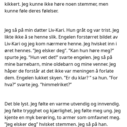
kikkert. Jeg kunne ikke høre noen stemmer, men
kunne føle deres følelser.
Jeg så på min datter Liv-Kari. Hun gråt og var trist. Jeg
likte ikke å se henne slik. Engelen forstørret bildet av
Liv-Kari og jeg kom nærmere henne. Jeg hvisket inn i
øret hennes. ”Jeg elsker deg”. ”Kan hun høre meg?”
spurte jeg. ”Hun vet det!” svarte engelen. Jeg så på
mine barnebarn, mine oldebarn og mine venner. Jeg
håper de forstår at det ikke var meningen å forlate
dem. Engelen lukket skyen. ”Er du klar? ” sa hun. ”For
hva?” svarte jeg. ”himmelriket?”
Det ble lyst. Jeg følte en varme utvendig og innvendig.
Jeg følte trygghet og kjærlighet, jeg følte meg ung. Jeg
kjente en myk berøring, to armer
som omfavnet meg.
”Jeg elsker deg” hvisket stemmen. Jeg så på han.