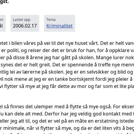
gst.
rm
Lastet opp
Tema
l
2006.02.17
Kriminalitet
etet i bilen våres på vei til det nye huset vårt. Det er helt va
n er politi, og reiser der det er bruk for han, for å oppklare
ter på disse 8 årene jeg har gått på skolen. Mange lurer no
 synes det er helt greit. Det er spennende å treffe nye menne
dentlig lei av lærerne på skolen. Jeg er en selvsikker og blid 
 vil nok mene at jeg er en tanke bortskjemt fordi jeg pleier å
vi flytter så mye at jeg får dette av mor og far som et lite pl
 så finnes det ulemper med å flytte så mye også. For eksemp
 kan dele alt med. Derfor har jeg veldig god kontakt med 
teller jeg alt til, og det er vel på en måte en erstatning ist
lir minimale, når vi flytter så mye, og da er det liten vits å