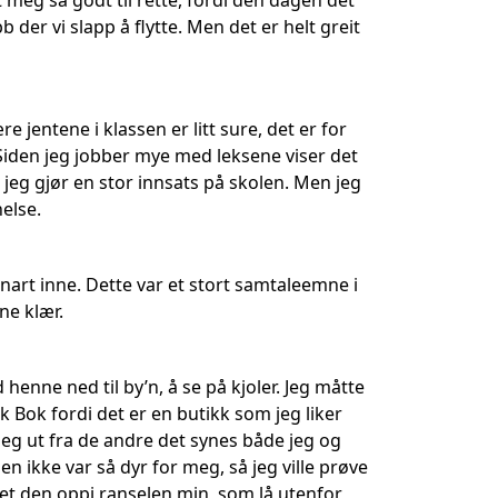
meg så godt til rette, fordi den dagen det
bb der vi slapp å flytte. Men det er helt greit
e jentene i klassen er litt sure, det er for
Siden jeg jobber mye med leksene viser det
 jeg gjør en stor innsats på skolen. Men jeg
else.
nart inne. Dette var et stort samtaleemne i
ne klær.
enne ned til by’n, å se på kjoler. Jeg måtte
kk Bok fordi det er en butikk som jeg liker
eg ut fra de andre det synes både jeg og
n ikke var så dyr for meg, så jeg ville prøve
tet den oppi ranselen min, som lå utenfor