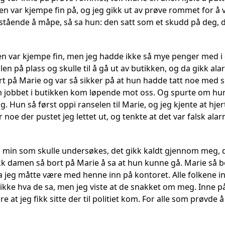
n var kjempe fin på, og jeg gikk ut av prøve rommet for å v
e stående å måpe, så sa hun: den satt som et skudd på deg, 
len var kjempe fin, men jeg hadde ikke så mye penger med i 
len på plass og skulle til å gå ut av butikken, og da gikk al
rt på Marie og var så sikker på at hun hadde tatt noe med s
jobbet i butikken kom løpende mot oss. Og spurte om hun 
ig. Hun så først oppi ranselen til Marie, og jeg kjente at hje
 noe der pustet jeg lettet ut, og tenkte at det var falsk alar
n min som skulle undersøkes, det gikk kaldt gjennom meg, da
kk damen så bort på Marie å sa at hun kunne gå. Marie så
a jeg måtte være med henne inn på kontoret. Alle folkene i
ikke hva de sa, men jeg viste at de snakket om meg. Inne på
 at jeg fikk sitte der til politiet kom. For alle som prøvde å