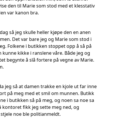
ise den til Marie som stod med et klesstativ
den var kanon bra.
dag så jeg skulle heller kjøpe den en anen
armen. Det var bare jeg og Marie som stod i
eg. Folkene i butikken stoppet opp å så på
kunne kikke i ranslene våre. Både jeg og
rtet begynte å slå fortere på vegne av Marie.
m.
 jeg så at damen trakke en kjole ut far inne
 bort på meg med et smil om munnen. Butikk
nne i butikken så på meg, og noen sa noe sa
 kontoret fikk jeg sette meg ned, og
 stjele noe ble politianmeldt.