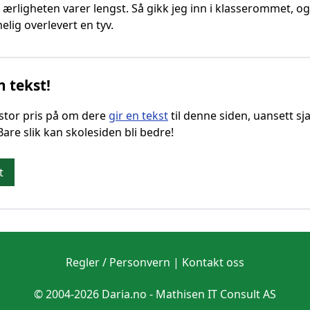
ærligheten varer lengst. Så gikk jeg inn i klasserommet, o
lig overlevert en tyv.
n tekst!
g stor pris på om dere
gir en tekst
til denne siden, uansett sja
 Bare slik kan skolesiden bli bedre!
t
Regler / Personvern
|
Kontakt oss
© 2004-2026 Daria.no -
Mathisen IT Consult AS