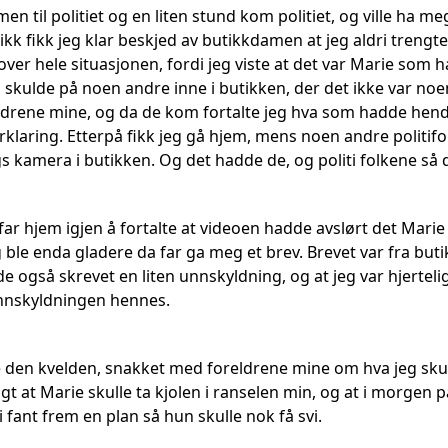
en til politiet og en liten stund kom politiet, og ville ha m
ikk fikk jeg klar beskjed av butikkdamen at jeg aldri trengt
ver hele situasjonen, fordi jeg viste at det var Marie som h
e å skulde på noen andre inne i butikken, der det ikke var no
reldrene mine, og da de kom fortalte jeg hva som hadde hendt
rklaring. Etterpå fikk jeg gå hjem, mens noen andre politifo
 kamera i butikken. Og det hadde de, og politi folkene så 
r hjem igjen å fortalte at videoen hadde avslørt det Marie 
g ble enda gladere da far ga meg et brev. Brevet var fra bu
e også skrevet en liten unnskyldning, og at jeg var hjertel
 unnskyldningen hennes.
e den kvelden, snakket med foreldrene mine om hva jeg skull
agt at Marie skulle ta kjolen i ranselen min, og at i morgen p
i fant frem en plan så hun skulle nok få svi.