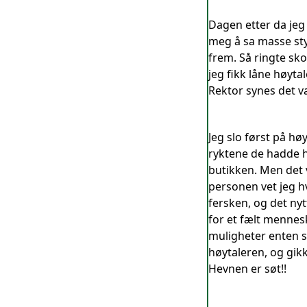
Dagen etter da jeg
meg å sa masse sty
frem. Så ringte sko
jeg fikk låne høyta
Rektor synes det v
Jeg slo først på h
ryktene de hadde hø
butikken. Men det 
personen vet jeg hv
fersken, og det nyt
for et fælt mennes
muligheter enten så
høytaleren, og gik
Hevnen er søt!!