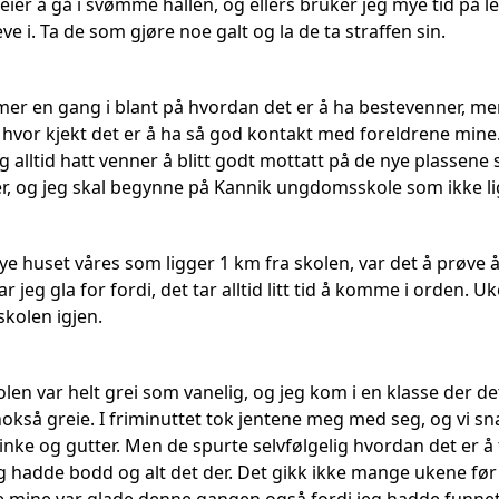
ier å gå i svømme hallen, og ellers bruker jeg mye tid på l
e i. Ta de som gjøre noe galt og la de ta straffen sin.
 en gang i blant på hvordan det er å ha bestevenner, men
 hvor kjekt det er å ha så god kontakt med foreldrene mine. 
g alltid hatt venner å blitt godt mottatt på de nye plassen
nger, og jeg skal begynne på Kannik ungdomsskole som ikke l
 nye huset våres som ligger 1 km fra skolen, var det å prøv
ar jeg gla for fordi, det tar alltid litt tid å komme i orden. U
skolen igjen.
en var helt grei som vanelig, og jeg kom i en klasse der det
 nokså greie. I friminuttet tok jentene meg med seg, og vi s
nke og gutter. Men de spurte selvfølgelig hvordan det er å f
eg hadde bodd og alt det der. Det gikk ikke mange ukene før