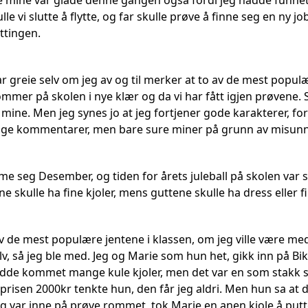
e mine var glade denne gangen også fordi jeg hadde funnet 
lle vi slutte å flytte, og far skulle prøve å finne seg en ny jo
ttingen.
ar greie selv om jeg av og til merker at to av de mest populær
mmer på skolen i nye klær og da vi har fått igjen prøvene. 
 mine. Men jeg synes jo at jeg fortjener gode karakterer, for
ygge kommentarer, men bare sure miner på grunn av misunn
e seg Desember, og tiden for årets juleball på skolen var s
ne skulle ha fine kjoler, mens guttene skulle ha dress eller fi
 de mest populære jentene i klassen, om jeg ville være med h
elv, så jeg ble med. Jeg og Marie som hun het, gikk inn på Bi
adde kommet mange kule kjoler, men det var en som stakk s
prisen 2000kr tenkte hun, den får jeg aldri. Men hun sa at de
eg var inne på prøve rommet, tok Marie en anen kjole å put