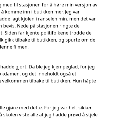
eg med til stasjonen for å høre min versjon av
e å komme inn i butikken mer. Jeg var
adde lagt kjolen i ranselen min. men det var
en bevis. Nede på stasjonen ringte de
. Siden far kjente politifolkene trodde de
lk gikk tilbake til butikken, og spurte om de
denne filmen.
hadde gjort. Da ble jeg kjempeglad, for jeg
tikkdamen, og det inneholdt også et
ig velkommen tilbake til butikken. Hun håpte
e gjøre med dette. For jeg var helt sikker
å skolen viste alle at jeg hadde prøvd å stjele