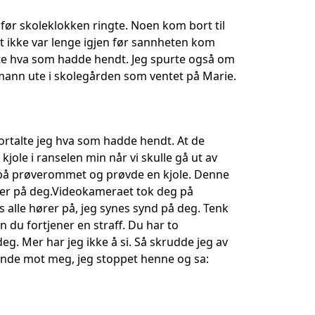
før skoleklokken ringte. Noen kom bort til
t ikke var lenge igjen før sannheten kom
talte hva som hadde hendt. Jeg spurte også om
timann ute i skolegården som ventet på Marie.
fortalte jeg hva som hadde hendt. At de
jole i ranselen min når vi skulle gå ut av
 på prøverommet og prøvde en kjole. Denne
enter på deg.Videokameraet tok deg på
ns alle hører på, jeg synes synd på deg. Tenk
du fortjener en straff. Du har to
deg. Mer har jeg ikke å si. Så skrudde jeg av
ående mot meg, jeg stoppet henne og sa: