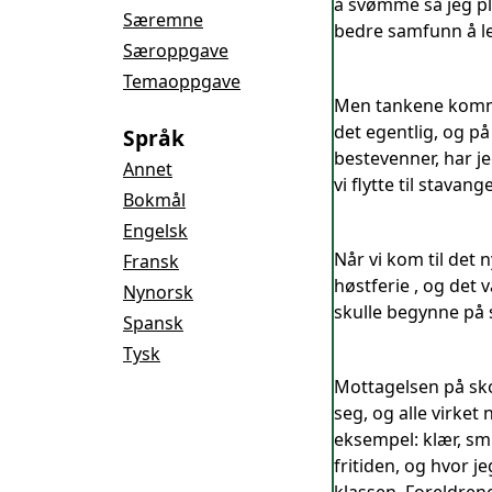
å svømme så jeg ple
Særemne
bedre samfunn å lev
Særoppgave
Temaoppgave
Men tankene kommer
det egentlig, og på
Språk
bestevenner, har je
Annet
vi flytte til stava
Bokmål
Engelsk
Når vi kom til det
Fransk
høstferie , og det v
Nynorsk
skulle begynne på 
Spansk
Tysk
Mottagelsen på skol
seg, og alle virket
eksempel: klær, smi
fritiden, og hvor j