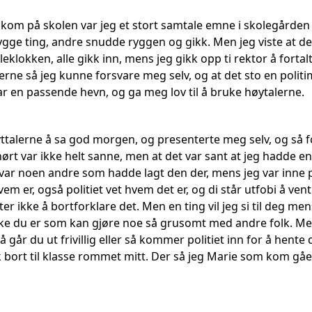
 kom på skolen var jeg et stort samtale emne i skolegården 
gge ting, andre snudde ryggen og gikk. Men jeg viste at de
leklokken, alle gikk inn, mens jeg gikk opp ti rektor å for
lerne så jeg kunne forsvare meg selv, og at det sto en poli
ar en passende hevn, og ga meg lov til å bruke høytalerne.
øyttalerne å sa god morgen, og presenterte meg selv, og så 
rt var ikke helt sanne, men at det var sant at jeg hadde en k
var noen andre som hadde lagt den der, mens jeg var inne
em er, også politiet vet hvem det er, og di står utfobi å v
ter ikke å bortforklare det. Men en ting vil jeg si til deg me
ke du er som kan gjøre noe så grusomt med andre folk. Men 
 går du ut frivillig eller så kommer politiet inn for å hente 
k bort til klasse rommet mitt. Der så jeg Marie som kom g