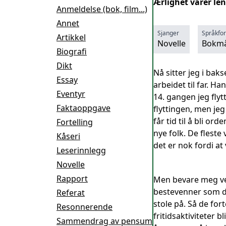
Ærlighet varer len
Anmeldelse (bok, film...)
Annet
Sjanger
Språkfo
Artikkel
Novelle
Bokmå
Biografi
Dikt
Nå sitter jeg i baks
Essay
arbeidet til far. Ha
Eventyr
14. gangen jeg flyt
Faktaoppgave
flyttingen, men jeg
får tid til å bli or
Fortelling
nye folk. De fleste
Kåseri
det er nok fordi at 
Leserinnlegg
Novelle
Rapport
Men bevare meg vel
bestevenner som du
Referat
stole på. Så de for
Resonnerende
fritidsaktiviteter b
Sammendrag av pensum