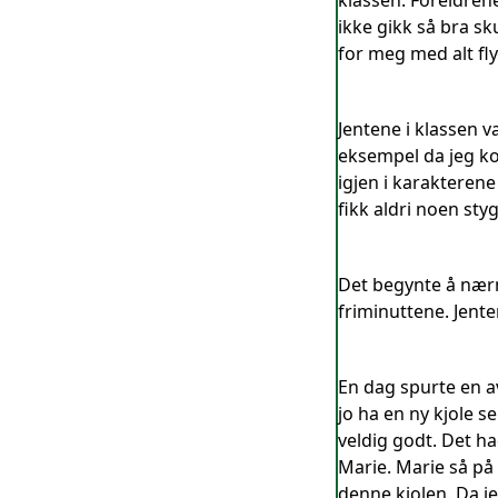
klassen. Foreldren
ikke gikk så bra sku
for meg med alt fly
Jentene i klassen v
eksempel da jeg ko
igjen i karakterene
fikk aldri noen st
Det begynte å nærm
friminuttene. Jente
En dag spurte en av
jo ha en ny kjole s
veldig godt. Det h
Marie. Marie så på 
denne kjolen. Da j