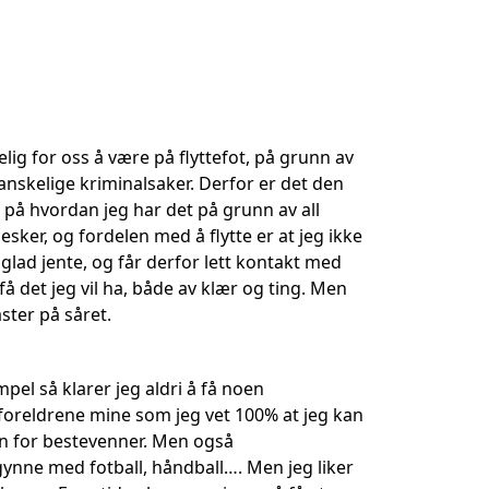
nelig for oss å være på flyttefot, på grunn av
 vanskelige kriminalsaker. Derfor er det den
k på hvordan jeg har det på grunn av all
sker, og fordelen med å flytte er at jeg ikke
og glad jente, og får derfor lett kontakt med
 få det jeg vil ha, både av klær og ting. Men
aster på såret.
el så klarer jeg aldri å få noen
foreldrene mine som jeg vet 100% at jeg kan
eden for bestevenner. Men også
 begynne med fotball, håndball…. Men jeg liker