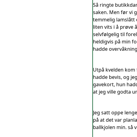
Så ringte butikkdam
saken. Men før vi g
temmelig lamslått o
liten vits i å prøv
selvfølgelig til fo
heldigvis på min fo
hadde overvåknings
Utpå kvelden kom fa
hadde bevis, og je
gavekort, hun hadd
at jeg ville godta
Jeg satt oppe leng
på at det var planl
ballkjolen min. så v