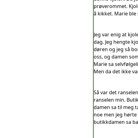
prøverommet. Kjole
å kikket. Marie bl
Jeg var enig at kjo
dag. Jeg hengte kjo
døren og jeg så bo
oss, og damen som 
Marie sa selvfølgel
Men da det ikke var
Så var det ransele
ranselen min. Buti
damen sa til meg t
noe men jeg hørte 
butikkdamen sa bare