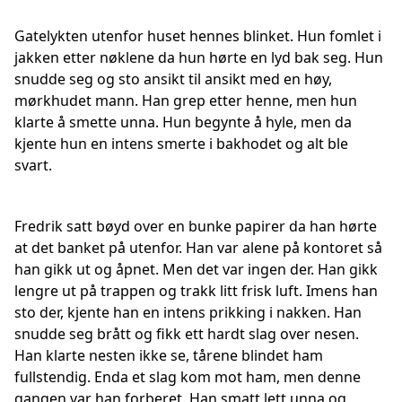
Gatelykten utenfor huset hennes blinket. Hun fomlet i
jakken etter nøklene da hun hørte en lyd bak seg. Hun
snudde seg og sto ansikt til ansikt med en høy,
mørkhudet mann. Han grep etter henne, men hun
klarte å smette unna. Hun begynte å hyle, men da
kjente hun en intens smerte i bakhodet og alt ble
svart.
Fredrik satt bøyd over en bunke papirer da han hørte
at det banket på utenfor. Han var alene på kontoret så
han gikk ut og åpnet. Men det var ingen der. Han gikk
lengre ut på trappen og trakk litt frisk luft. Imens han
sto der, kjente han en intens prikking i nakken. Han
snudde seg brått og fikk ett hardt slag over nesen.
Han klarte nesten ikke se, tårene blindet ham
fullstendig. Enda et slag kom mot ham, men denne
gangen var han forberet. Han smatt lett unna og