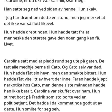
- Caroline, er du ok? Vær så snill, svar meg!
Han satte seg ned ved siden av henne. Hun skalv.
- Jeg har drømt om dette en stund, men jeg merket at
det ikke var så flott likevel.
Hun hadde drept noen. Hun hadde tatt fra et
menneske den største gave den noen gang kan få.
Livet.
Caroline satt med et pledd rund seg ute på gaten. De
tatt alle medhjelperne til Cato. Og Cato selv var død.
Hun hadde fått sin hevn, men den smakte bittert. Hun
hadde fått vite litt av hvert der inne. Faren hadde kjøpt
narkotika hos Cato, men denne siste måneden hadde
han ikke betalt. Caroline var skuffet over ham. Hun
stirret bort på Fredrik som sto borte ved en
politibetjent. Det hadde i da kommet noe godt ut av
dette. Hun smilte for seg selv.