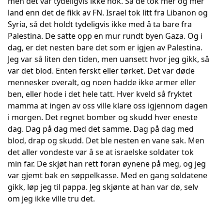
men det var tydeligvis ikke nok. Så de tok mer og mer
land enn det de fikk av FN. Israel tok litt fra Libanon og
Syria, så det holdt tydeligvis ikke med å ta bare fra
Palestina. De satte opp en mur rundt byen Gaza. Og i
dag, er det nesten bare det som er igjen av Palestina.
Jeg var så liten den tiden, men uansett hvor jeg gikk, så
var det blod. Enten ferskt eller tørket. Det var døde
mennesker overalt, og noen hadde ikke armer eller
ben, eller hode i det hele tatt. Hver kveld så fryktet
mamma at ingen av oss ville klare oss igjennom dagen
i morgen. Det regnet bomber og skudd hver eneste
dag. Dag på dag med det samme. Dag på dag med
blod, drap og skudd. Det ble nesten en vane sak. Men
det aller vondeste var å se at israelske soldater tok
min far. De skjøt han rett foran øynene på meg, og jeg
var gjemt bak en søppelkasse. Med en gang soldatene
gikk, løp jeg til pappa. Jeg skjønte at han var dø, selv
om jeg ikke ville tru det.