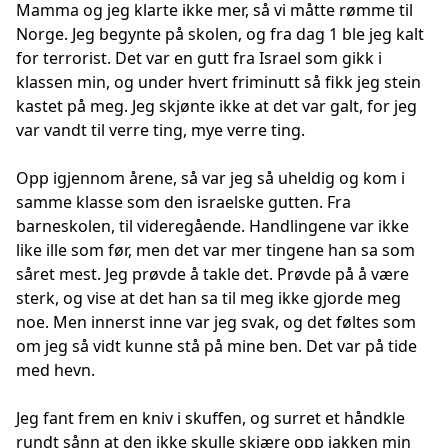
Mamma og jeg klarte ikke mer, så vi måtte rømme til
Norge. Jeg begynte på skolen, og fra dag 1 ble jeg kalt
for terrorist. Det var en gutt fra Israel som gikk i
klassen min, og under hvert friminutt så fikk jeg stein
kastet på meg. Jeg skjønte ikke at det var galt, for jeg
var vandt til verre ting, mye verre ting.
Opp igjennom årene, så var jeg så uheldig og kom i
samme klasse som den israelske gutten. Fra
barneskolen, til videregående. Handlingene var ikke
like ille som før, men det var mer tingene han sa som
såret mest. Jeg prøvde å takle det. Prøvde på å være
sterk, og vise at det han sa til meg ikke gjorde meg
noe. Men innerst inne var jeg svak, og det føltes som
om jeg så vidt kunne stå på mine ben. Det var på tide
med hevn.
Jeg fant frem en kniv i skuffen, og surret et håndkle
rundt sånn at den ikke skulle skjære opp jakken min