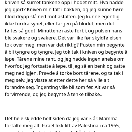
kniven så surret tankene opp i hodet mitt. Hva hadde
jeg gjort? Kniven min falt i bakken, og jeg kunne høre
blod drypp slå ned mot asfalten. Jeg kunne egentlig
ikke fordra synet, eller fargen på blodet, men det
føltes så godt. Minuttene raste forbi, og pulsen hans
ble svakere og svakere. Det var like før skyldfølelsen
tok over meg, men var det riktig? Pusten min begynte
å bli tyngre og tyngre. Jeg tok tak i kniven og begynte å
løpe. Tårene mine rant, og jeg hadde ingen anelse om
hvorfor. Jeg fortsatte å løpe, til jeg så en benk og satte
meg ned igjen. Prøvde å tørke bort tårene, og ta tak i
meg selv. Jeg visste at etter dette her så ville alt
forandre seg. Ingenting ville bli som før. Alt var så
forvirrende, og jeg begynte å tenke tilbake..
Det hele skjedde helt siden da jeg var 3 år. Mamma
fortalte meg alt. Israel fikk litt av Palestina i ca 1965,