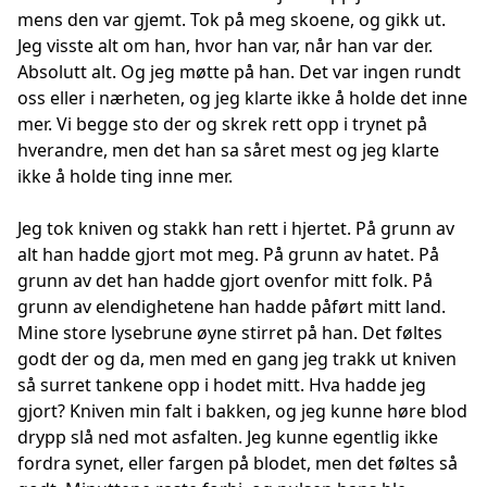
mens den var gjemt. Tok på meg skoene, og gikk ut.
Jeg visste alt om han, hvor han var, når han var der.
Absolutt alt. Og jeg møtte på han. Det var ingen rundt
oss eller i nærheten, og jeg klarte ikke å holde det inne
mer. Vi begge sto der og skrek rett opp i trynet på
hverandre, men det han sa såret mest og jeg klarte
ikke å holde ting inne mer.
Jeg tok kniven og stakk han rett i hjertet. På grunn av
alt han hadde gjort mot meg. På grunn av hatet. På
grunn av det han hadde gjort ovenfor mitt folk. På
grunn av elendighetene han hadde påført mitt land.
Mine store lysebrune øyne stirret på han. Det føltes
godt der og da, men med en gang jeg trakk ut kniven
så surret tankene opp i hodet mitt. Hva hadde jeg
gjort? Kniven min falt i bakken, og jeg kunne høre blod
drypp slå ned mot asfalten. Jeg kunne egentlig ikke
fordra synet, eller fargen på blodet, men det føltes så