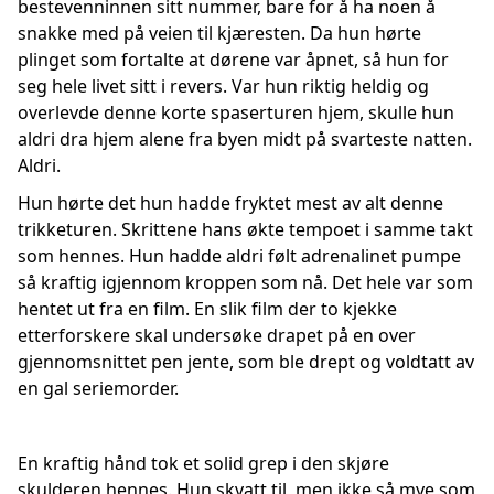
bestevenninnen sitt nummer, bare for å ha noen å
snakke med på veien til kjæresten. Da hun hørte
plinget som fortalte at dørene var åpnet, så hun for
seg hele livet sitt i revers. Var hun riktig heldig og
overlevde denne korte spaserturen hjem, skulle hun
aldri dra hjem alene fra byen midt på svarteste natten.
Aldri.
Hun hørte det hun hadde fryktet mest av alt denne
trikketuren. Skrittene hans økte tempoet i samme takt
som hennes. Hun hadde aldri følt adrenalinet pumpe
så kraftig igjennom kroppen som nå. Det hele var som
hentet ut fra en film. En slik film der to kjekke
etterforskere skal undersøke drapet på en over
gjennomsnittet pen jente, som ble drept og voldtatt av
en gal seriemorder.
En kraftig hånd tok et solid grep i den skjøre
skulderen hennes. Hun skvatt til, men ikke så mye som