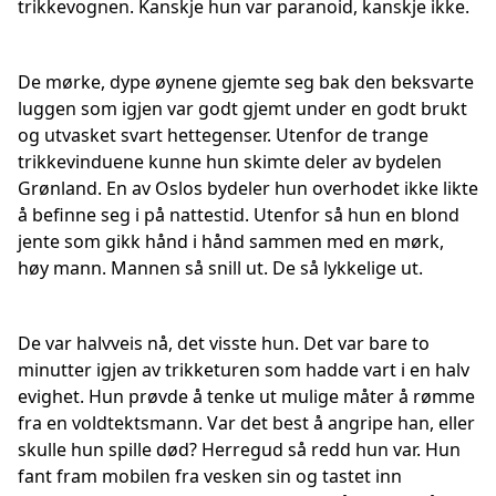
trikkevognen. Kanskje hun var paranoid, kanskje ikke.
De mørke, dype øynene gjemte seg bak den beksvarte
luggen som igjen var godt gjemt under en godt brukt
og utvasket svart hettegenser. Utenfor de trange
trikkevinduene kunne hun skimte deler av bydelen
Grønland. En av Oslos bydeler hun overhodet ikke likte
å befinne seg i på nattestid. Utenfor så hun en blond
jente som gikk hånd i hånd sammen med en mørk,
høy mann. Mannen så snill ut. De så lykkelige ut.
De var halvveis nå, det visste hun. Det var bare to
minutter igjen av trikketuren som hadde vart i en halv
evighet. Hun prøvde å tenke ut mulige måter å rømme
fra en voldtektsmann. Var det best å angripe han, eller
skulle hun spille død? Herregud så redd hun var. Hun
fant fram mobilen fra vesken sin og tastet inn