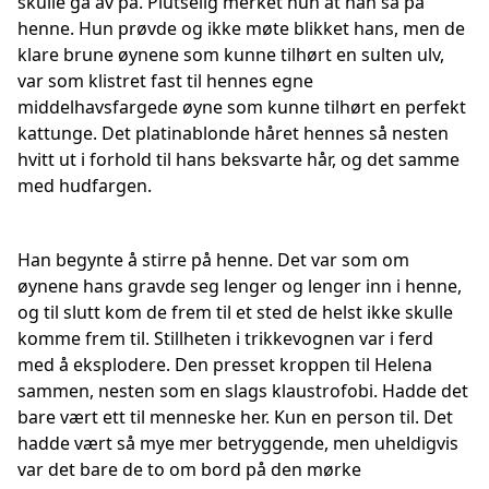
skulle gå av på. Plutselig merket hun at han så på
henne. Hun prøvde og ikke møte blikket hans, men de
klare brune øynene som kunne tilhørt en sulten ulv,
var som klistret fast til hennes egne
middelhavsfargede øyne som kunne tilhørt en perfekt
kattunge. Det platinablonde håret hennes så nesten
hvitt ut i forhold til hans beksvarte hår, og det samme
med hudfargen.
Han begynte å stirre på henne. Det var som om
øynene hans gravde seg lenger og lenger inn i henne,
og til slutt kom de frem til et sted de helst ikke skulle
komme frem til. Stillheten i trikkevognen var i ferd
med å eksplodere. Den presset kroppen til Helena
sammen, nesten som en slags klaustrofobi. Hadde det
bare vært ett til menneske her. Kun en person til. Det
hadde vært så mye mer betryggende, men uheldigvis
var det bare de to om bord på den mørke