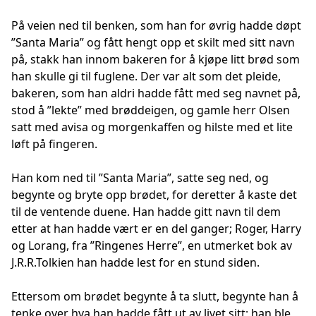
På veien ned til benken, som han for øvrig hadde døpt
”Santa Maria” og fått hengt opp et skilt med sitt navn
på, stakk han innom bakeren for å kjøpe litt brød som
han skulle gi til fuglene. Der var alt som det pleide,
bakeren, som han aldri hadde fått med seg navnet på,
stod å ”lekte” med brøddeigen, og gamle herr Olsen
satt med avisa og morgenkaffen og hilste med et lite
løft på fingeren.
Han kom ned til ”Santa Maria”, satte seg ned, og
begynte og bryte opp brødet, for deretter å kaste det
til de ventende duene. Han hadde gitt navn til dem
etter at han hadde vært er en del ganger; Roger, Harry
og Lorang, fra ”Ringenes Herre”, en utmerket bok av
J.R.R.Tolkien han hadde lest for en stund siden.
Ettersom om brødet begynte å ta slutt, begynte han å
tenke over hva han hadde fått ut av livet sitt; han ble