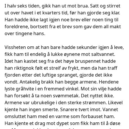
I halv seks tiden, gikk han ut mot brua. Satt og stirret
ut over havet i et kvarters tid, før han gjorde seg klar.
Han hadde ikke lagt igjen noe brev eller noen ting til
foreldrene, bortsett fra et brev som gav dem all makt
over tingene hans.
Vissheten om at han bare hadde sekunder igjen å leve,
fikk ham til endelig å lukke øynene mot saltvannet.
Idet han kastet seg fra det høye bruspennet hadde
han riktignok følt et streif av frykt, men da han traff
fjorden etter det luftige spranget, gjorde det ikke
vondt. Antakelig brakk han begge armene. Hendene
lyste gråhvite i en fremmed vinkel. Mot sin vilje hadde
han forsøkt å ta noen svømmetak. Det nyttet ikke.
Armene var ubrukelige i den sterke strømmen. Likevel
kjente han ingen smerte. Snarere tvert imot. Vannet
omsluttet ham med en varme som forbauset ham.
Han kjente et drag mot dypet som fikk ham til å døse