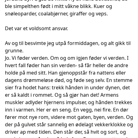
ble simpelthen født i mitt våkne blikk. Kuer og
snøleoparder, coalabjørner, giraffer og veps.
Det var et voldsomt ansvar.
Av og til besvimte jeg utpå formiddagen, og alt gikk til
grunne.
Jo. Vi føder verden. Om og om igjen føder vi verden. I
hvert fall føder han sin verden- så får heller de andre
holde på med sitt. Han gjenoppstår fra nattens eller
dagens drømmeløse død, og føde seg selv. En stemme
sier fra hodet hans: trekk hånden in under dynen, det
er så kaldt i rommet. Og så gjør han det! Armens
muskler adlyder hjernens impulser, og hånden trekkes
inn i varmen. Her er en seng. En vegg, nei fire. En dør
fører mot nye rom, videre mot gaten, byen, verden. Og
der på gulvet står sannelig en ødelagt vekkerklokke og
driver ap med tiden. Den står der, så hvit og sort, og