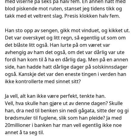
med viserne på seks på halv fem. En annen natt med
blod piskende mot ruten, stanset jeg tidens tikk og
takk med et veltrent slag. Presis klokken halv fem.
Han sto opp av sengen, gikk mot vinduet, og kikket ut.
Det var overskyet og litt regn, så egentlig ut som om
det blåste litt også. Han lurte på om været var
avhengig av ham det også, om det var dårlig var ute
fordi han kom til å ha en dårlig dag. Men på en annen
side, han hadde hatt dårlige dager på solskinnsdager
også. Kanskje det var den eneste tingen i verden han
ikke kontrollerte med sinnet sitt?
Ja vell, alt kan ikke være perfekt, tenkte han.
Vell, hva skulle han gjøre ut av denne dagen? Skulle
han, dra ned til benken sin nedi gågata, sitte der og gi
brødsmuler til fuglene, slik som han pleide? Ja med
20millioner i banken har man vell egentlig ikke noe
annet å ta seg til.