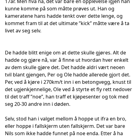
17år. Men hva nå, det var bare en opplevelse igjen han
kunne komme på som måtte prøves ut. Han og
kameratene hans hadde tenkt over dette lenge, og
kommet fram til at det ultimate ”kick” måtte være å ta
livet av seg selv.
De hadde blitt enige om at dette skulle gjøres. Alt de
hadde og gjøre nå, var å finne ut hvordan hver enkelt
av dem skulle gjøre det. Det hadde aldri vært neoen
tvil blant gjengen, Per og Ole hadde allerede gjort det.
Per, ved å kjøre i 270km/t inn i en betongvegg, knust til
det ugjenkjennelige, Ole ved å styrte et fly rett nedover
til det traff ”noe”, han traff et kjøpesenter og tok med
seg 20-30 andre inn i døden.
Selv, stod han i valget mellom å hoppe ut ifra en bro,
eller hoppe i fallskjerm uten fallskjerm. Det var bare
Nils som ikke hadde funnet på noe enda. Etter å ha