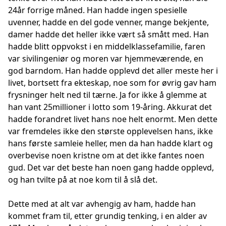
24år forrige måned. Han hadde ingen spesielle
uvenner, hadde en del gode venner, mange bekjente,
damer hadde det heller ikke vært så smått med. Han
hadde blitt oppvokst i en middelklassefamilie, faren
var sivilingeniør og moren var hjemmeværende, en
god barndom. Han hadde opplevd det aller meste her i
livet, bortsett fra ekteskap, noe som for øvrig gav ham
frysninger helt ned til tærne. Ja for ikke å glemme at
han vant 25millioner i lotto som 19-åring. Akkurat det
hadde forandret livet hans noe helt enormt. Men dette
var fremdeles ikke den største opplevelsen hans, ikke
hans første samleie heller, men da han hadde klart og
overbevise noen kristne om at det ikke fantes noen
gud. Det var det beste han noen gang hadde opplevd,
og han tvilte på at noe kom til å slå det.
Dette med at alt var avhengig av ham, hadde han
kommet fram til, etter grundig tenking, i en alder av