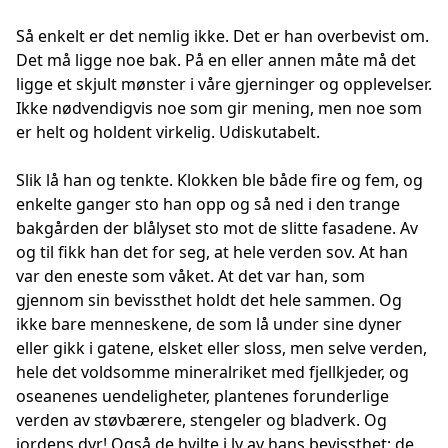
Så enkelt er det nemlig ikke. Det er han overbevist om.
Det må ligge noe bak. På en eller annen måte må det
ligge et skjult mønster i våre gjerninger og opplevelser.
Ikke nødvendigvis noe som gir mening, men noe som
er helt og holdent virkelig. Udiskutabelt.
Slik lå han og tenkte. Klokken ble både fire og fem, og
enkelte ganger sto han opp og så ned i den trange
bakgården der blålyset sto mot de slitte fasadene. Av
og til fikk han det for seg, at hele verden sov. At han
var den eneste som våket. At det var han, som
gjennom sin bevissthet holdt det hele sammen. Og
ikke bare menneskene, de som lå under sine dyner
eller gikk i gatene, elsket eller sloss, men selve verden,
hele det voldsomme mineralriket med fjellkjeder, og
oseanenes uendeligheter, plantenes forunderlige
verden av støvbærere, stengeler og bladverk. Og
jordens dyr! Også de hvilte i ly av hans bevissthet; de