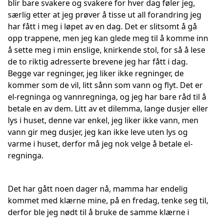
blir bare svakere og svakere for hver dag føler jeg,
særlig etter at jeg prøver å tisse ut all forandring jeg
har fått i meg i løpet av en dag. Det er slitsomt å gå
opp trappene, men jeg kan glede meg til å komme inn
å sette meg i min enslige, knirkende stol, for så å lese
de to riktig adresserte brevene jeg har fått i dag.
Begge var regninger, jeg liker ikke regninger, de
kommer som de vil, litt sånn som vann og flyt. Det er
el-regninga og vannregninga, og jeg har bare råd til å
betale en av dem. Litt av et dilemma, lange dusjer eller
lys i huset, denne var enkel, jeg liker ikke vann, men
vann gir meg dusjer, jeg kan ikke leve uten lys og
varme i huset, derfor må jeg nok velge å betale el-
regninga.
Det har gått noen dager nå, mamma har endelig
kommet med klærne mine, på en fredag, tenke seg til,
derfor ble jeg nødt til å bruke de samme klærne i