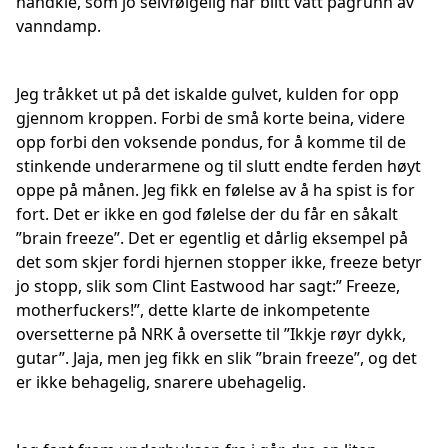
håndkle, som jo selvfølgelig har blitt vått pågrunn av
vanndamp.
Jeg tråkket ut på det iskalde gulvet, kulden for opp
gjennom kroppen. Forbi de små korte beina, videre
opp forbi den voksende pondus, for å komme til de
stinkende underarmene og til slutt endte ferden høyt
oppe på månen. Jeg fikk en følelse av å ha spist is for
fort. Det er ikke en god følelse der du får en såkalt
”brain freeze”. Det er egentlig et dårlig eksempel på
det som skjer fordi hjernen stopper ikke, freeze betyr
jo stopp, slik som Clint Eastwood har sagt:” Freeze,
motherfuckers!”, dette klarte de inkompetente
oversetterne på NRK å oversette til ”Ikkje røyr dykk,
gutar”. Jaja, men jeg fikk en slik ”brain freeze”, og det
er ikke behagelig, snarere ubehagelig.