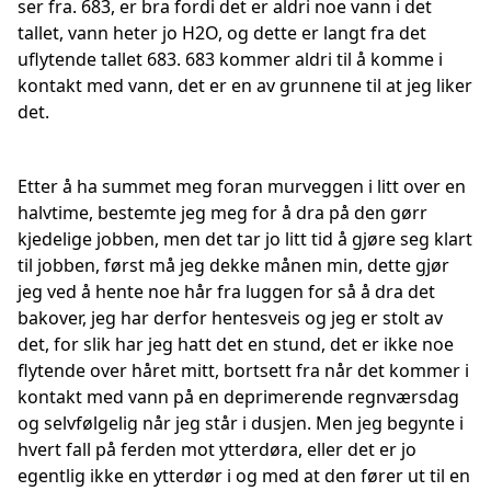
ser fra. 683, er bra fordi det er aldri noe vann i det
tallet, vann heter jo H2O, og dette er langt fra det
uflytende tallet 683. 683 kommer aldri til å komme i
kontakt med vann, det er en av grunnene til at jeg liker
det.
Etter å ha summet meg foran murveggen i litt over en
halvtime, bestemte jeg meg for å dra på den gørr
kjedelige jobben, men det tar jo litt tid å gjøre seg klart
til jobben, først må jeg dekke månen min, dette gjør
jeg ved å hente noe hår fra luggen for så å dra det
bakover, jeg har derfor hentesveis og jeg er stolt av
det, for slik har jeg hatt det en stund, det er ikke noe
flytende over håret mitt, bortsett fra når det kommer i
kontakt med vann på en deprimerende regnværsdag
og selvfølgelig når jeg står i dusjen. Men jeg begynte i
hvert fall på ferden mot ytterdøra, eller det er jo
egentlig ikke en ytterdør i og med at den fører ut til en