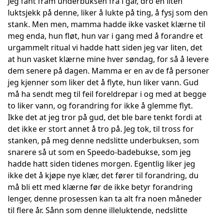
Jeg fant fram underbuksen fra i går, dro en liten
luktsjekk på denne, liker å lukte på ting, å fysj som den
stank. Men men, mamma hadde ikke vasket klærne til
meg enda, hun fløt, hun var i gang med å forandre et
urgammelt ritual vi hadde hatt siden jeg var liten, det
at hun vasket klærne mine hver søndag, for så å levere
dem senere på dagen. Mamma er en av de få personer
jeg kjenner som liker det å flyte, hun liker vann. Gud
må ha sendt meg til feil foreldrepar i og med at begge
to liker vann, og forandring for ikke å glemme flyt.
Ikke det at jeg tror på gud, det ble bare tenkt fordi at
det ikke er stort annet å tro på. Jeg tok, til tross for
stanken, på meg denne nedslitte underbuksen, som
snarere så ut som en Speedo-badebukse, som jeg
hadde hatt siden tidenes morgen. Egentlig liker jeg
ikke det å kjøpe nye klær, det fører til forandring, du
må bli ett med klærne før de ikke betyr forandring
lenger, denne prosessen kan ta alt fra noen måneder
til flere år. Sånn som denne illeluktende, nedslitte