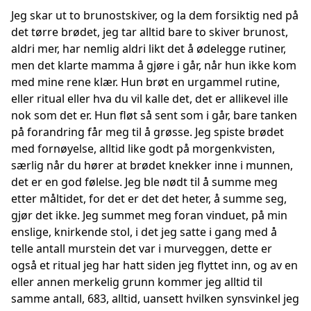
Jeg skar ut to brunostskiver, og la dem forsiktig ned på
det tørre brødet, jeg tar alltid bare to skiver brunost,
aldri mer, har nemlig aldri likt det å ødelegge rutiner,
men det klarte mamma å gjøre i går, når hun ikke kom
med mine rene klær. Hun brøt en urgammel rutine,
eller ritual eller hva du vil kalle det, det er allikevel ille
nok som det er. Hun fløt så sent som i går, bare tanken
på forandring får meg til å grøsse. Jeg spiste brødet
med fornøyelse, alltid like godt på morgenkvisten,
særlig når du hører at brødet knekker inne i munnen,
det er en god følelse. Jeg ble nødt til å summe meg
etter måltidet, for det er det det heter, å summe seg,
gjør det ikke. Jeg summet meg foran vinduet, på min
enslige, knirkende stol, i det jeg satte i gang med å
telle antall murstein det var i murveggen, dette er
også et ritual jeg har hatt siden jeg flyttet inn, og av en
eller annen merkelig grunn kommer jeg alltid til
samme antall, 683, alltid, uansett hvilken synsvinkel jeg