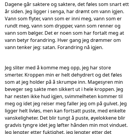
Dagene går saktere og saktere, det føles som snart ett
år siden. Jeg ligger i senga, har drømt om vann igjen.
Vann som flyter, vann som er inni meg, vann som er
rundt meg, vann som drypper, vann som renner og
vann som bølger. Det er noen som har fortalt meg at
vann betyr forandring. Hver gang jeg drømmer om
vann tenker jeg: satan. Forandring nå igjen.
Jeg sliter med å komme meg opp, jeg har store
smerter. Kroppen min er helt dehydrert og det føles
som at jeg holder på å skrumpe inn. Magesyren min
beveger seg sakte men sikkert ut i hele kroppen. Jeg
har nesten ikke hud igjen, svimmelheten kommer til
meg og idet jeg reiser meg faller jeg om på gulvet. Jeg
ligger helt livløs, men kan fortsatt puste, med enkelte
vanskeligheter. Det blir tungt å puste, øyelokkene blir
gradvis tyngre idet jeg løfter hånden min mot vinduet.
Jeg lengter etter fuktighet, jeg lengter etter det