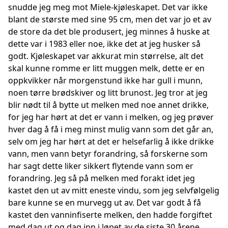
snudde jeg meg mot Miele-kjøleskapet. Det var ikke
blant de største med sine 95 cm, men det var jo et av
de store da det ble produsert, jeg minnes å huske at
dette var i 1983 eller noe, ikke det at jeg husker så
godt. Kjøleskapet var akkurat min størrelse, alt det
skal kunne romme er litt muggen melk, dette er en
oppkvikker når morgenstund ikke har gull i munn,
noen tørre brødskiver og litt brunost. Jeg tror at jeg
blir nødt til å bytte ut melken med noe annet drikke,
for jeg har hørt at det er vann i melken, og jeg prøver
hver dag å få i meg minst mulig vann som det går an,
selv om jeg har hørt at det er helsefarlig å ikke drikke
vann, men vann betyr forandring, så forskerne som
har sagt dette liker sikkert flytende vann som er
forandring. Jeg så på melken med forakt idet jeg
kastet den ut av mitt eneste vindu, som jeg selvfølgelig
bare kunne se en murvegg ut av. Det var godt å få
kastet den vanninfiserte melken, den hadde forgiftet
med dag ut og dag inn i løpet av de siste 30 årene.