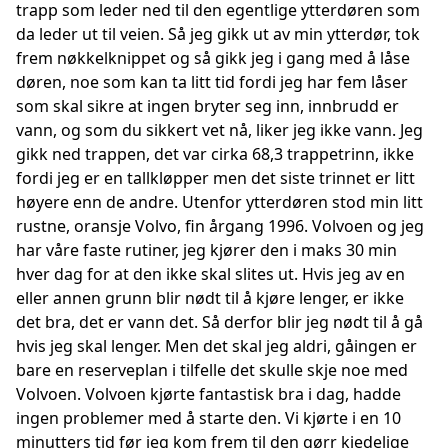
trapp som leder ned til den egentlige ytterdøren som
da leder ut til veien. Så jeg gikk ut av min ytterdør, tok
frem nøkkelknippet og så gikk jeg i gang med å låse
døren, noe som kan ta litt tid fordi jeg har fem låser
som skal sikre at ingen bryter seg inn, innbrudd er
vann, og som du sikkert vet nå, liker jeg ikke vann. Jeg
gikk ned trappen, det var cirka 68,3 trappetrinn, ikke
fordi jeg er en tallkløpper men det siste trinnet er litt
høyere enn de andre. Utenfor ytterdøren stod min litt
rustne, oransje Volvo, fin årgang 1996. Volvoen og jeg
har våre faste rutiner, jeg kjører den i maks 30 min
hver dag for at den ikke skal slites ut. Hvis jeg av en
eller annen grunn blir nødt til å kjøre lenger, er ikke
det bra, det er vann det. Så derfor blir jeg nødt til å gå
hvis jeg skal lenger. Men det skal jeg aldri, gåingen er
bare en reserveplan i tilfelle det skulle skje noe med
Volvoen. Volvoen kjørte fantastisk bra i dag, hadde
ingen problemer med å starte den. Vi kjørte i en 10
minutters tid før jeg kom frem til den gørr kjedelige