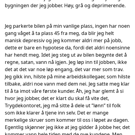
bygningen der jeg jobber. Høy, grå og deprimerende.
Jeg parkerte bilen på min vanlige plass, ingen har noen
gang våget å ta plass 45 fra meg, da blir jeg helt
manisk depressiv og jeg kommer aldri mer på jobb,
dette er bare en hypotese da, fordi det aldri noensinne
har hendt meg. Idet jeg steg ut av bilen begynte det å
regne, satan, vann nå igjen. Jeg løp inn til jobben, ikke
det at det var noe løp engang, det var mer som trav.
Jeg gikk inn, hilste på mine arbeidskollegaer, som hilste
tilbake, aldri noe vann med dem nei. Jeg satte meg klar
til å ta imot våre første kunder. Åh, jeg har glemt å si
hvor jeg jobber, det er klart du skal få vite det,
Trygdekontoret, jeg må sitte å dele ut ”lønn” til folk
som ikke klarer å tjene inn selv. Det er mange
merkelige skruer som kommer til oss i løpet av dagen.
Egentlig skjønner jeg ikke at jeg gidder å jobbe her, det
kommer vann hele tiden med de nye kundene. Men