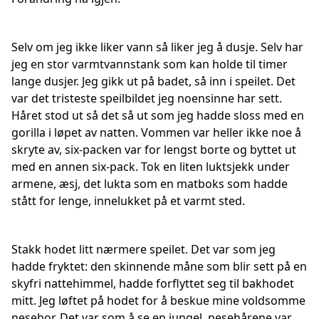
Selv om jeg ikke liker vann så liker jeg å dusje. Selv har
jeg en stor varmtvannstank som kan holde til timer
lange dusjer. Jeg gikk ut på badet, så inn i speilet. Det
var det tristeste speilbildet jeg noensinne har sett.
Håret stod ut så det så ut som jeg hadde sloss med en
gorilla i løpet av natten. Vommen var heller ikke noe å
skryte av, six-packen var for lengst borte og byttet ut
med en annen six-pack. Tok en liten luktsjekk under
armene, æsj, det lukta som en matboks som hadde
stått for lenge, innelukket på et varmt sted.
Stakk hodet litt nærmere speilet. Det var som jeg
hadde fryktet: den skinnende måne som blir sett på en
skyfri nattehimmel, hadde forflyttet seg til bakhodet
mitt. Jeg løftet på hodet for å beskue mine voldsomme
nesebor. Det var som å se en jungel, nesehårene var