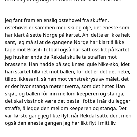
Jeg fant fram en enslig ostehøvel fra skuffen,
ostehøvel er sammen med ski og olje, det eneste som
har klart å sette Norge på kartet. Ah, dette er ikke helt
sant, jeg må si at de gangene Norge har klart å ikke
tape mot Brasil i fotball også har satt oss litt på kartet.
Jeg husker enda da Rekdal skulle ta straffen mot
brassene. Han hadde på seg knæsj gule Nike-sko, idet
han startet tilløpet mot ballen, for det er det det heter,
tilløp, ikkesant, så han mot venstrekryss av målet, det
er der hvor stanga møter tverra, som det heter. Han
skjøt, og ballen fôr inn mellom keeperen og stanga,
det skal visstnok være det beste i fotball når du legger
straffe, å legge den mellom keeperen og stanga. Det
var første gang jeg likte flyt, når Rekdal satte den, men
også den eneste gangen jeg har likt flyt i mitt liv.