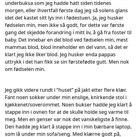
underbuksa som jeg hadde hatt siden tidenes
morgen, eller ihvertfall første dag jeg så solens glans
idet det kastet sitt lys inn i fødestuen. Ja, jeg husker
fødselen min, men ikke så godt, for dette var første
gang det skjedde forandring i mitt liv, å gå fra foster til
baby. Det innebar en del blod ved fødselen min, mest
mammas blod, blod inneholder en del vann, så det er
klart jeg ikke liker blod. Jeg husker enda pappas
uttrykk i det han fikk se sin førstefødte gutt. Men nok
om fødselen min.
Jeg gikk videre rundt i ”huset” på jakt etter flere klær.
Fant noen sokker under min enslige, knirkende stol i
kjøkkenet/soverommet. Noen bukser hadde jeg klart å
stappe inn i ovnen for at de skulle holde seg varme til
meg. Men en genser var nok det vanskeligste å finne.
Den hadde jeg klart å stappe inn i min bærbare laptop,
som lå under min sofa/seng. Med klærne godt på,