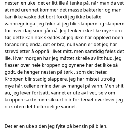
nesten en uke, det er litt ille å tenke på, når man da vet
at med urenhet kommer det masse bakterier, og man
kan ikke vaske det bort fordi jeg ikke betalte
vannregninga. Jeg føler at jeg blir slappere og slappere
for hver dag som går nå. Jeg tenker ikke like mye som
før, dette kan nok skyldes at jeg ikke har opplevd noen
forandring enda, det er bra, null vann er det jeg har
strevd etter å oppnå i livet mitt, men samtidig føles det
ille. Hver morgen har jeg måttet skrelle av litt hud. Jeg
flasser over hele kroppen og øynene har det ikke så
godt, de henger nesten på tørk , som det heter.
Kroppen blir stadig slappere, jeg har mistet utrolig
mye hår, cellene mine dør av mangel på vann. Men shit
au, jeg lever fortsatt, vannet er ute av livet, selv om
kroppen sakte men sikkert blir fordervet overlever jeg
nok uten det forferdelige vannet.
Det er en uke siden jeg fylte på bensin på bilen.