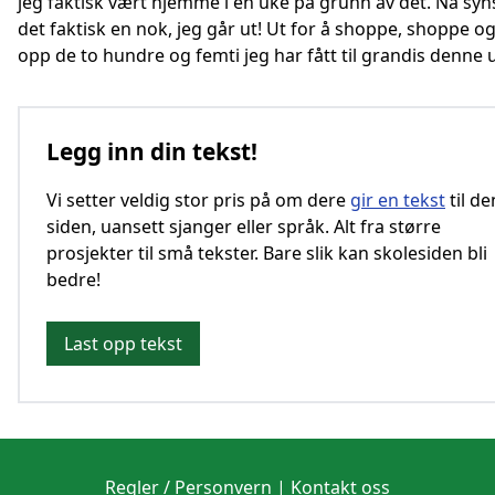
jeg faktisk vært hjemme i en uke på grunn av det. Nå syn
det faktisk en nok, jeg går ut! Ut for å shoppe, shoppe o
opp de to hundre og femti jeg har fått til grandis denne 
Legg inn din tekst!
Vi setter veldig stor pris på om dere
gir en tekst
til d
siden, uansett sjanger eller språk. Alt fra større
prosjekter til små tekster. Bare slik kan skolesiden bli
bedre!
Last opp tekst
Regler / Personvern
|
Kontakt oss