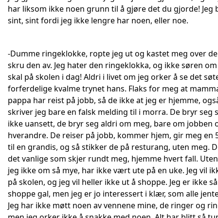
har liksom ikke noen grunn til å gjøre det du gjorde! Jeg b
sint, sint fordi jeg ikke lengre har noen, eller noe.
-Dumme ringeklokke, ropte jeg ut og kastet meg over de
skru den av. Jeg hater den ringeklokka, og ikke søren om
skal på skolen i dag! Aldri i livet om jeg orker å se det sø
forferdelige kvalme trynet hans. Flaks for meg at mamm
pappa har reist på jobb, så de ikke at jeg er hjemme, ogs
skriver jeg bare en falsk melding til i morra. De bryr seg 
ikke uansett, de bryr seg aldri om meg, bare om jobben 
hverandre. De reiser på jobb, kommer hjem, gir meg en 
til en grandis, og så stikker de på resturang, uten meg. D
det vanlige som skjer rundt meg, hjemme hvert fall. Uten
jeg ikke om så mye, har ikke vært ute på en uke. Jeg vil ik
på skolen, og jeg vil heller ikke ut å shoppe. Jeg er ikke så
shoppe gal, men jeg er jo interessert i klær, som alle jente
Jeg har ikke møtt noen av vennene mine, de ringer og rin
men jeg orker ikke å snakke med noen. Alt har blitt så tu