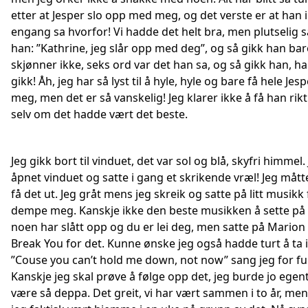
etter at Jesper slo opp med meg, og det verste er at han 
engang sa hvorfor! Vi hadde det helt bra, men plutselig s
han: ”Kathrine, jeg slår opp med deg”, og så gikk han bar
skjønner ikke, seks ord var det han sa, og så gikk han, h
gikk! Åh, jeg har så lyst til å hyle, hyle og bare få hele Jes
meg, men det er så vanskelig! Jeg klarer ikke å få han rikt
selv om det hadde vært det beste.
Jeg gikk bort til vinduet, det var sol og blå, skyfri himmel.
åpnet vinduet og satte i gang et skrikende vræl! Jeg mått
få det ut. Jeg gråt mens jeg skreik og satte på litt musikk 
dempe meg. Kanskje ikke den beste musikken å sette på
noen har slått opp og du er lei deg, men satte på Marion
Break You for det. Kunne ønske jeg også hadde turt å ta i
”Couse you can’t hold me down, not now” sang jeg for ful
Kanskje jeg skal prøve å følge opp det, jeg burde jo egent
være så deppa. Det greit, vi har vært sammen i to år, men