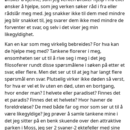
ønsker å hjelpe, som jeg verken søker råd i fra eller
rådslår meg med. Jeg snakker ikke til dem med mindre
jeg blir snakket til, jeg svarer dem ikke med mindre de
forventer et svar, og selv i det viser jeg min
likegyldighet.
Kan en kar som meg virkelig bebreides? For hva kan
de hjelpe meg med? Tankene florerer i meg,
ensomheten ser ut til å rive seg i meg i det jeg
filosoferer rundt disse spørsmålene i søken på etter et
svar, eller flere. Men det ser ut til at jeg har langt flere
spørsmål enn svar. Plutselig virker ikke døden så verst,
for hva er vel et liv uten en død, uten en bortgang,
hvor ender man? I helvete eller paradiset? Finnes det
et paradis? Finnes det et helvete? Hvor havner de
foreldreløse? De med både far og mor som ser ut til å
være likegyldige? Jeg prøver å samle tankene mine i
det jeg sitter på en benk skuende over den attraktive
parken i Moss, jeg ser 2 svaner-2 ektefeller med sine