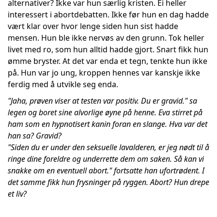
alternativer? Ikke var hun særlig kristen. Ei heller
interessert i abortdebatten. Ikke før hun en dag hadde
vært klar over hvor lenge siden hun sist hadde
mensen. Hun ble ikke nervøs av den grunn. Tok heller
livet med ro, som hun alltid hadde gjort. Snart fikk hun
ømme bryster. At det var enda et tegn, tenkte hun ikke
på. Hun var jo ung, kroppen hennes var kanskje ikke
ferdig med å utvikle seg enda.
"Jaha, prøven viser at testen var positiv. Du er gravid." sa
legen og boret sine alvorlige øyne på henne. Eva stirret på
ham som en hypnotisert kanin foran en slange. Hva var det
han sa? Gravid?
"Siden du er under den seksuelle lavalderen, er jeg nødt til å
ringe dine foreldre og underrette dem om saken. Så kan vi
snakke om en eventuell abort." fortsatte han ufortrødent. I
det samme fikk hun frysninger på ryggen. Abort? Hun drepe
et liv?