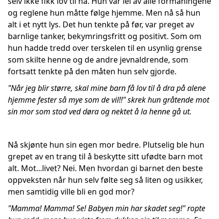
selv ikke fikk lov til nå. Hun var lei av alle formaningene
og reglene hun måtte følge hjemme. Men nå så hun
alt i et nytt lys. Det hun tenkte på før, var preget av
barnlige tanker, bekymringsfritt og positivt. Som om
hun hadde tredd over terskelen til en usynlig grense
som skilte henne og de andre jevnaldrende, som
fortsatt tenkte på den måten hun selv gjorde.
"Når jeg blir større, skal mine barn få lov til å dra på alene
hjemme fester så mye som de vil!!" skrek hun gråtende mot
sin mor som stod ved døra og nektet å la henne gå ut.
Nå skjønte hun sin egen mor bedre. Plutselig ble hun
grepet av en trang til å beskytte sitt ufødte barn mot
alt. Mot...livet? Nei. Men hvordan gi barnet den beste
oppveksten når hun selv følte seg så liten og usikker,
men samtidig ville bli en god mor?
"Mamma! Mamma! Se! Babyen min har skadet seg!" ropte