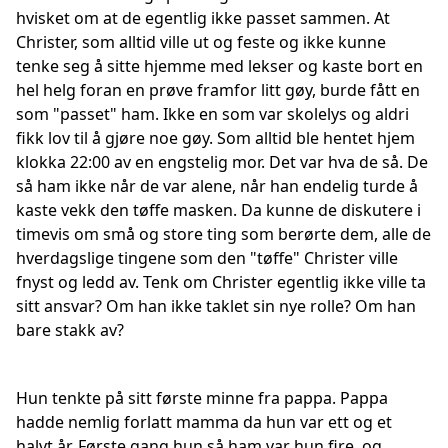
hvisket om at de egentlig ikke passet sammen. At
Christer, som alltid ville ut og feste og ikke kunne
tenke seg å sitte hjemme med lekser og kaste bort en
hel helg foran en prøve framfor litt gøy, burde fått en
som "passet" ham. Ikke en som var skolelys og aldri
fikk lov til å gjøre noe gøy. Som alltid ble hentet hjem
klokka 22:00 av en engstelig mor. Det var hva de så. De
så ham ikke når de var alene, når han endelig turde å
kaste vekk den tøffe masken. Da kunne de diskutere i
timevis om små og store ting som berørte dem, alle de
hverdagslige tingene som den "tøffe" Christer ville
fnyst og ledd av. Tenk om Christer egentlig ikke ville ta
sitt ansvar? Om han ikke taklet sin nye rolle? Om han
bare stakk av?
Hun tenkte på sitt første minne fra pappa. Pappa
hadde nemlig forlatt mamma da hun var ett og et
halvt år. Første gang hun så ham var hun fire, og