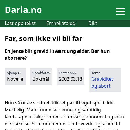
Daria.no
Last opp tekst
Emnekatalog
Dikt
Far, som ikke vil bli far
En jente blir gravid i svært ung alder. Bør hun
abortere?
Sjanger
Språkform
Lastet opp
Tema
Novelle
Bokmål
2002.03.18
Graviditet
og abort
Hun så ut av vinduet. Kikket på sitt eget speilbilde.
Merkelig. Man kunne se henne, og samtidig
landskapet i bakgrunnen - hun var gjennomsiktig som
et spøkelse. Som om hennes ånd svevde og så inn til