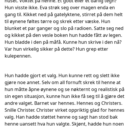
huset. Voktet på henne. Et godt eller et dårlig tegn?
Hun visste ikke. Eva strøk seg over magen enda en
gang til. Kikket ned på gatelyktene, stirret på dem helt
til øynene føltes tørre og skrek etter væske. Hun
blunket et par ganger og slo på radioen. Satte seg ned
og kikket på den vesle boken hun hadde fått av legen.
Hun bladde i den på måfå. Kunne hun skrive i den nå?
Var hun virkelig sikker på dette? Hun grep etter
kulepennen.
Hun hadde gjort et valg. Hun kunne rett og slett ikke
gjøre noe annet. Selv om all fornuft skrek til henne at
hun måtte åpne øynene og se nøkternt og realistisk på
sin egen situasjon, kunne hun ikke få seg til å gjøre det
andre valget. Barnet var hennes. Hennes og Christers.
Snille Christer. Christer virket oppriktig glad for hennes
valg. Han hadde støttet henne og sagt han stod bak
henne uansett hva hun valgte. Skjønt, hadde hun noen