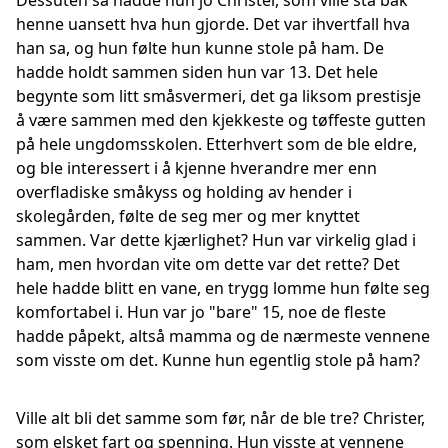
Dessuten så hadde hun jo Christer, som ville stå bak
henne uansett hva hun gjorde. Det var ihvertfall hva
han sa, og hun følte hun kunne stole på ham. De
hadde holdt sammen siden hun var 13. Det hele
begynte som litt småsvermeri, det ga liksom prestisje
å være sammen med den kjekkeste og tøffeste gutten
på hele ungdomsskolen. Etterhvert som de ble eldre,
og ble interessert i å kjenne hverandre mer enn
overfladiske småkyss og holding av hender i
skolegården, følte de seg mer og mer knyttet
sammen. Var dette kjærlighet? Hun var virkelig glad i
ham, men hvordan vite om dette var det rette? Det
hele hadde blitt en vane, en trygg lomme hun følte seg
komfortabel i. Hun var jo "bare" 15, noe de fleste
hadde påpekt, altså mamma og de nærmeste vennene
som visste om det. Kunne hun egentlig stole på ham?
Ville alt bli det samme som før, når de ble tre? Christer,
som elsket fart og spenning. Hun visste at vennene