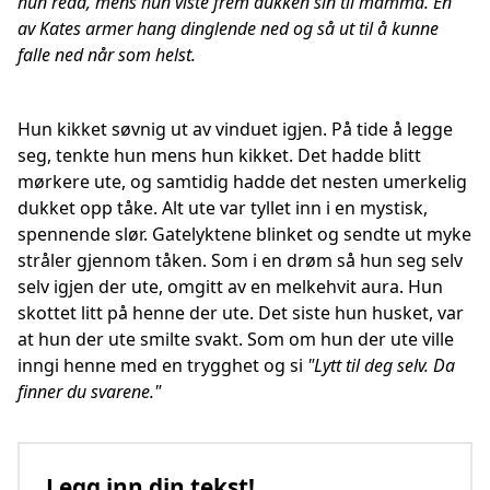
hun redd, mens hun viste frem dukken sin til mamma. En
av Kates armer hang dinglende ned og så ut til å kunne
falle ned når som helst.
Hun kikket søvnig ut av vinduet igjen. På tide å legge
seg, tenkte hun mens hun kikket. Det hadde blitt
mørkere ute, og samtidig hadde det nesten umerkelig
dukket opp tåke. Alt ute var tyllet inn i en mystisk,
spennende slør. Gatelyktene blinket og sendte ut myke
stråler gjennom tåken. Som i en drøm så hun seg selv
selv igjen der ute, omgitt av en melkehvit aura. Hun
skottet litt på henne der ute. Det siste hun husket, var
at hun der ute smilte svakt. Som om hun der ute ville
inngi henne med en trygghet og si
"Lytt til deg selv. Da
finner du svarene."
Legg inn din tekst!