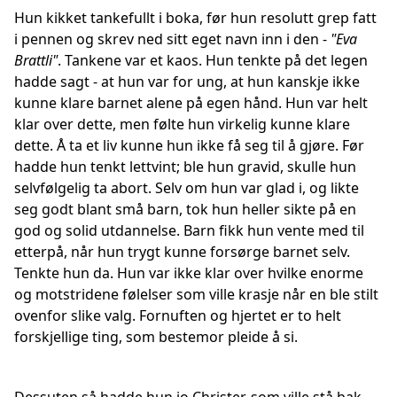
Hun kikket tankefullt i boka, før hun resolutt grep fatt
i pennen og skrev ned sitt eget navn inn i den -
"Eva
Brattli"
. Tankene var et kaos. Hun tenkte på det legen
hadde sagt - at hun var for ung, at hun kanskje ikke
kunne klare barnet alene på egen hånd. Hun var helt
klar over dette, men følte hun virkelig kunne klare
dette. Å ta et liv kunne hun ikke få seg til å gjøre. Før
hadde hun tenkt lettvint; ble hun gravid, skulle hun
selvfølgelig ta abort. Selv om hun var glad i, og likte
seg godt blant små barn, tok hun heller sikte på en
god og solid utdannelse. Barn fikk hun vente med til
etterpå, når hun trygt kunne forsørge barnet selv.
Tenkte hun da. Hun var ikke klar over hvilke enorme
og motstridene følelser som ville krasje når en ble stilt
ovenfor slike valg. Fornuften og hjertet er to helt
forskjellige ting, som bestemor pleide å si.