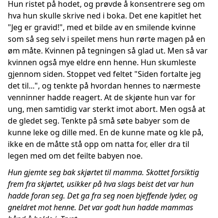
Hun ristet på hodet, og prøvde å konsentrere seg om
hva hun skulle skrive ned i boka. Det ene kapitlet het
"Jeg er gravid!", med et bilde av en smilende kvinne
som så seg selv i speilet mens hun rørte magen på en
øm måte. Kvinnen på tegningen så glad ut. Men så var
kvinnen også mye eldre enn henne. Hun skumleste
gjennom siden. Stoppet ved feltet "Siden fortalte jeg
det til...", og tenkte på hvordan hennes to nærmeste
venninner hadde reagert. At de skjønte hun var for
ung, men samtidig var sterkt imot abort. Men også at
de gledet seg. Tenkte på små søte babyer som de
kunne leke og dille med. En de kunne mate og kle på,
ikke en de måtte stå opp om natta for, eller dra til
legen med om det feilte babyen noe.
Hun gjemte seg bak skjørtet til mamma. Skottet forsiktig
frem fra skjørtet, usikker på hva slags beist det var hun
hadde foran seg. Det ga fra seg noen bjeffende lyder, og
gneldret mot henne. Det var godt hun hadde mammas