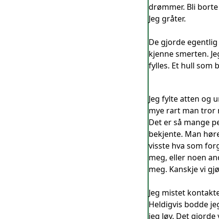
drømmer. Bli borte 
Jeg gråter.
De gjorde egentlig
kjenne smerten. Jeg
fylles. Et hull som
Jeg fylte atten og u
mye rart man tror 
Det er så mange pe
bekjente. Man høre
visste hva som forgå
meg, eller noen an
meg. Kanskje vi gj
Jeg mistet kontakt
Heldigvis bodde jeg
jeg løy. Det gjorde