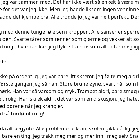
lle jeg var sammen med. Det har ikke vært så enkelt å være 
ne for det var jeg ikke. Men jeg hadde liksom ingen venninn
hadde det kjempe bra. Alle trodde jo jeg var helt perfekt. De
 med denne tunge følelsen i kroppen. Alle sanser er sperret 
nnsiden. Svarte tårer som renner som gjørme og vekker alt s
å tungt, hvordan kan jeg flykte fra noe som alltid tar meg igj
 det.
Ikke på ordentlig. Jeg var bare litt skremt. Jeg følte meg ald
ørste gangen jeg så han. Store brune øyne, svart hår som lå
mørk. Han var så varsom og myk. Trampet aldri, bare smøg
t rolig. Han skrek aldri, det var som en diskusjon. Jeg hatet 
ed dørene når jeg krangler.
id så fordømt rolig!
 da alt begynte. Alle problemene kom, skolen gikk dårlig, je
jo bare en ting. Jeg trakk meg mer og mer inn i meg selv. Sn