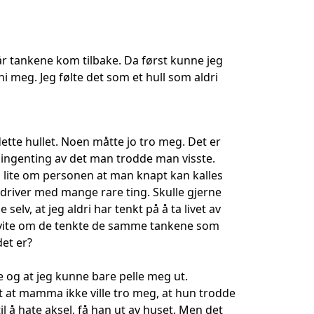
år tankene kom tilbake. Da først kunne jeg
ni meg. Jeg følte det som et hull som aldri
t dette hullet. Noen måtte jo tro meg. Det er
 ingenting av det man trodde man visste.
å lite om personen at man knapt kan kalles
 driver med mange rare ting. Skulle gjerne
selv, at jeg aldri har tenkt på å ta livet av
t å vite om de tenkte de samme tankene som
et er?
 og at jeg kunne bare pelle meg ut.
det at mamma ikke ville tro meg, at hun trodde
l å hate aksel, få han ut av huset. Men det