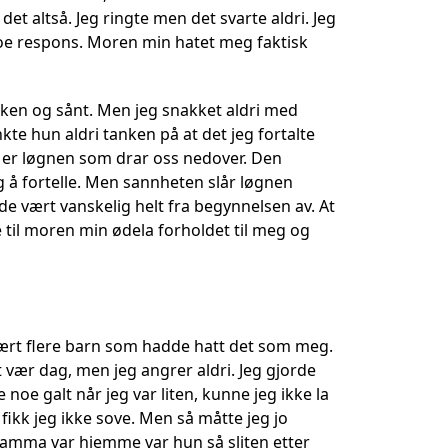
det altså. Jeg ringte men det svarte aldri. Jeg
oe respons. Moren min hatet meg faktisk
kken og sånt. Men jeg snakket aldri med
kte hun aldri tanken på at det jeg fortalte
t er løgnen som drar oss nedover. Den
g å fortelle. Men sannheten slår løgnen
adde vært vanskelig helt fra begynnelsen av. At
e til moren min ødela forholdet til meg og
 vært flere barn som hadde hatt det som meg.
 vær dag, men jeg angrer aldri. Jeg gjorde
e noe galt når jeg var liten, kunne jeg ikke la
 fikk jeg ikke sove. Men så måtte jeg jo
 mamma var hjemme var hun så sliten etter