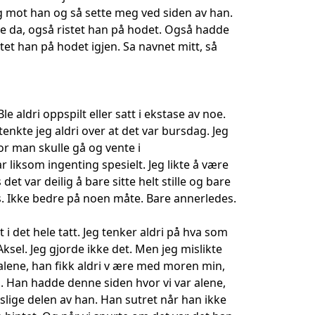
lig mot han og så sette meg ved siden av han.
ce da, også ristet han på hodet. Også hadde
tet han på hodet igjen. Sa navnet mitt, så
le aldri oppspilt eller satt i ekstase av noe.
tenkte jeg aldri over at det var bursdag. Jeg
for man skulle gå og vente i
 liksom ingenting spesielt. Jeg likte å være
det var deilig å bare sitte helt stille og bare
es. Ikke bedre på noen måte. Bare annerledes.
t i det hele tatt. Jeg tenker aldri på hva som
Aksel. Jeg gjorde ikke det. Men jeg mislikte
 alene, han fikk aldri v ære med moren min,
el. Han hadde denne siden hvor vi var alene,
ige delen av han. Han sutret når han ikke