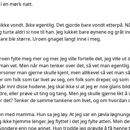
i en mørk natt.
 ikke vondt. Ikke egentlig. Det gjorde bare vondt etterpå. N
 turte aldri si noe til han. Jeg lukket bare øynene og gråt in
 bare ble større. Uroen gnaget langt inne i meg.
roen fylte meg mer og mer. Jeg ville fortelle det, jeg ville u
man vet. Men når man tenker over det, så vet man egentlig
rsoner man gjerne skulle kjent, men allikevel så vet man s
r om folk som tar livet av seg, om folk som dreper, og som
r inni disse hodene. Jeg skal ikke si at jeg er noe glans bilde 
dre, eller prøve ut ting og tang. Men jeg skulle gjerne lik
ør det? Tenker de samme tankene om livet, og om hvordan d
en med mamma. Hun sa jeg løy. At jeg var en jævla løgnunge
 ikke hjemme lenger. Jeg flyttet i det jeg fylte atten. Men 
 vondere enn noe annet. Hun trodde jeg prøvde å få henne ti