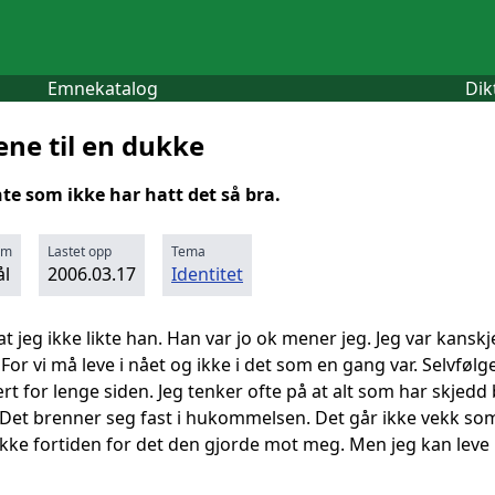
Emnekatalog
Dik
ene til en dukke
te som ikke har hatt det så bra.
rm
Lastet opp
Tema
l
2006.03.17
Identitet
 at jeg ikke likte han. Han var jo ok mener jeg. Jeg var kans
For vi må leve i nået og ikke i det som en gang var. Selvfølge
ært for lenge siden. Jeg tenker ofte på at alt som har sk
 Det brenner seg fast i hukommelsen. Det går ikke vekk som
r ikke fortiden for det den gjorde mot meg. Men jeg kan leve