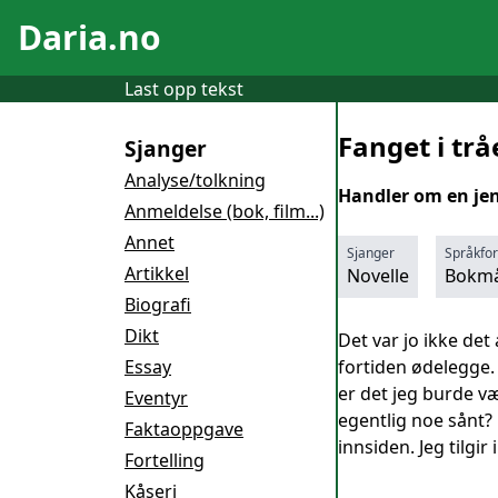
Daria.no
Last opp tekst
Fanget i trå
Sjanger
Analyse/tolkning
Handler om en jen
Anmeldelse (bok, film...)
Annet
Sjanger
Språkfo
Artikkel
Novelle
Bokmå
Biografi
Dikt
Det var jo ikke det
Essay
fortiden ødelegge. 
er det jeg burde v
Eventyr
egentlig noe sånt?
Faktaoppgave
innsiden. Jeg tilgi
Fortelling
Kåseri