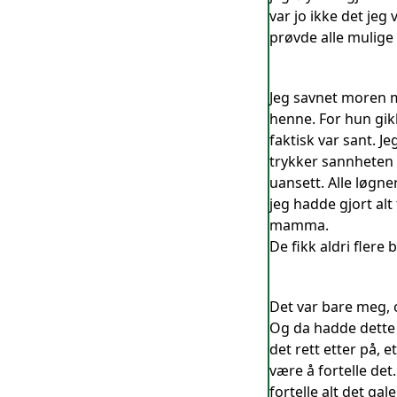
var jo ikke det jeg
prøvde alle mulige
Jeg savnet moren m
henne. For hun gikk
faktisk var sant. 
trykker sannheten 
uansett. Alle løgner
jeg hadde gjort alt
mamma.
De fikk aldri flere 
Det var bare meg, 
Og da hadde dette o
det rett etter på, e
være å fortelle det
fortelle alt det g