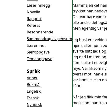
Leserinnlegg
Mamma elsket han. 
trykket han nedover
Novelle
Det var bare vanske
Rapport
alle andre det også
Referat
Men egentlig var je
Resonnerende
Sammendrag av pensum
Jeg husker kvelden
Særemne
hjem. Eller hun spu
svarte blitt jada o
Særoppgave
jeg ned i maten og 
Temaoppgave
som spilte i et evi
mye. Var liksom ny
Språk
tvert i mot, han e
Annet
var homse. Han oppf
Bokmål
sånn.
Engelsk
Når jeg fikk min f
Fransk
meg, som han kalte
Nynorsk