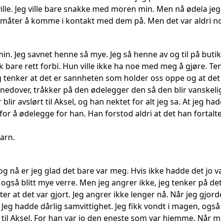
 ville. Jeg ville bare snakke med moren min. Men nå ødela jeg 
 måter å komme i kontakt med dem på. Men det var aldri n
in. Jeg savnet henne så mye. Jeg så henne av og til på buti
 bare rett forbi. Hun ville ikke ha noe med meg å gjøre. Ten
Jeg tenker at det er sannheten som holder oss oppe og at de
nedover, tråkker på den ødelegger den så den blir vanskeli
 blir avslørt til Aksel, og han nektet for alt jeg sa. At jeg h
 for å ødelegge for han. Han forstod aldri at det han fortalt
barn.
og nå er jeg glad det bare var meg. Hvis ikke hadde det jo
gså blitt mye verre. Men jeg angrer ikke, jeg tenker på det
tter at det var gjort. Jeg angrer ikke lenger nå. Når jeg gjord
. Jeg hadde dårlig samvittighet. Jeg fikk vondt i magen, også
ale til Aksel. For han var jo den eneste som var hjemme. Når