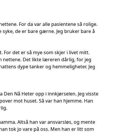
ttene. For da var alle pasientene så rolige.
kke syke, de er bare gærne. Jeg bruker bare å
. For det er så mye som skjer i livet mitt.
nettene. Det likte læreren dårlig, for jeg
d nattens dype tanker og hemmeligheter. Jeg
a Den Nå Heter opp i innkjørselen. Jeg visste
oppover mot huset. Så var han hjemme. Han
lig.
n mamma. Altså han var ansvarsløs, og mente
, han tok jo vare på oss. Men han er litt som