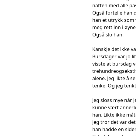
natten med alle pas
Også fortelle han 
han et utrykk som v
meg rett inn i øyne
Også slo han.
Kanskje det ikke var
Bursdager var jo li
visste at bursdag v
trehundreogsekstifi
alene. Jeg likte å s
tenke. Og jeg tenkt
Jeg sloss mye når je
kunne vært annerled
han. Likte ikke måt
jeg tror det var de
han hadde en siden