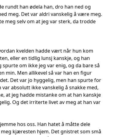
de rundt han ødela han, dro han ned og
 med meg. Det var aldri vanskelig å være meg.
ste meg selv om at jeg var sterk, da trodde
i hvordan kvelden hadde vært når hun kom
n, eller en tidlig lunsj kanskje, og han
g spurte om ikke jeg var enig, og da bare så
en min. Men allikevel så var han en figur
r det. Det var jo hyggelig, men han spurte for
 var absolutt ikke vanskelig å snakke med,
me, at jeg hadde mistanke om at han kanskje
ig. Og det irriterte livet av meg at han var
 hjemme hos oss. Han hatet å måtte dele
ed meg kjæresten hjem. Det gnistret som små