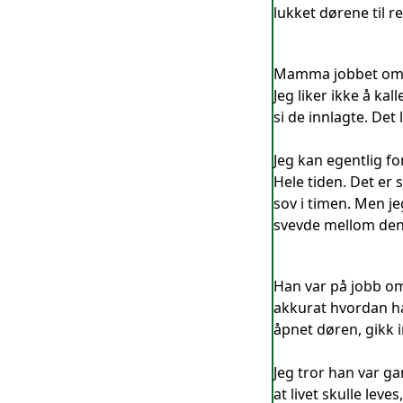
lukket dørene til r
Mamma jobbet om ne
Jeg liker ikke å kal
si de innlagte. Det
Jeg kan egentlig for
Hele tiden. Det er 
sov i timen. Men j
svevde mellom denn
Han var på jobb om
akkurat hvordan ha
åpnet døren, gikk 
Jeg tror han var g
at livet skulle leve