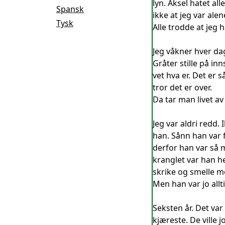
lyn. Aksel hatet a
Spansk
ikke at jeg var ale
Tysk
Alle trodde at jeg 
Jeg våkner hver dag
Gråter stille på i
vet hva er. Det er s
tror det er over.
Da tar man livet av
Jeg var aldri redd. 
han. Sånn han var f
derfor han var så 
kranglet var han hel
skrike og smelle m
Men han var jo allt
Seksten år. Det var
kjæreste. De ville 