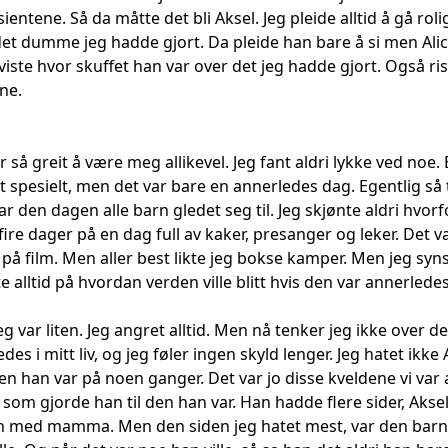
ientene. Så da måtte det bli Aksel. Jeg pleide alltid å gå ro
det dumme jeg hadde gjort. Da pleide han bare å si men Ali
iste hvor skuffet han var over det jeg hadde gjort. Også ris
ne.
 så greit å være meg allikevel. Jeg fant aldri lykke ved noe. B
tt spesielt, men det var bare en annerledes dag. Egentlig så 
ar den dagen alle barn gledet seg til. Jeg skjønte aldri hvor
re dager på en dag full av kaker, presanger og leker. Det var
e på film. Men aller best likte jeg bokse kamper. Men jeg syns 
e alltid på hvordan verden ville blitt hvis den var annerled
g var liten. Jeg angret alltid. Men nå tenker jeg ikke over de
es i mitt liv, og jeg føler ingen skyld lenger. Jeg hatet ikke 
en han var på noen ganger. Det var jo disse kveldene vi var
t som gjorde han til den han var. Han hadde flere sider, Aks
 med mamma. Men den siden jeg hatet mest, var den barnsl