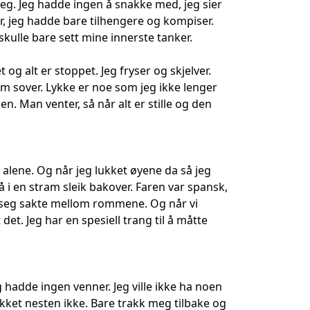
meg. Jeg hadde ingen å snakke med, jeg sier
er, jeg hadde bare tilhengere og kompiser.
 skulle bare sett mine innerste tanker.
og alt er stoppet. Jeg fryser og skjelver.
om sover. Lykke er noe som jeg ikke lenger
en. Man venter, så når alt er stille og den
ri alene. Og når jeg lukket øyene da så jeg
 i en stram sleik bakover. Faren var spansk,
 seg sakte mellom rommene. Og når vi
det. Jeg har en spesiell trang til å måtte
g hadde ingen venner. Jeg ville ikke ha noen
akket nesten ikke. Bare trakk meg tilbake og