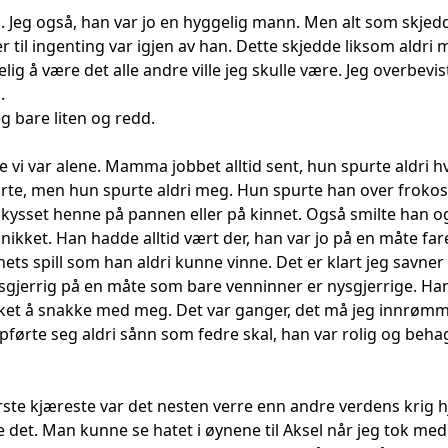
Jeg også, han var jo en hyggelig mann. Men alt som skjed
 til ingenting var igjen av han. Dette skjedde liksom aldri
lig å være det alle andre ville jeg skulle være. Jeg overbevi
.
g bare liten og redd.
e vi var alene. Mamma jobbet alltid sent, hun spurte aldr
rte, men hun spurte aldri meg. Hun spurte han over frokoste
g kysset henne på pannen eller på kinnet. Også smilte han o
nikket. Han hadde alltid vært der, han var jo på en måte far
ghets spill som han aldri kunne vinne. Det er klart jeg savne
sgjerrig på en måte som bare venninner er nysgjerrige. Han
lsket å snakke med meg. Det var ganger, det må jeg innrøm
ørte seg aldri sånn som fedre skal, han var rolig og behagel
ørste kjæreste var det nesten verre enn andre verdens krig
 det. Man kunne se hatet i øynene til Aksel når jeg tok m