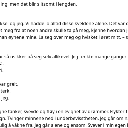
ing, men det blir slitsomt i lengden.
ksel og jeg. Vi hadde jo alltid disse kveldene alene. Det va
 meg fra at noen andre skulle ta på meg, kjenne hvordan jeg
han øynene mine. La seg over meg og hvisket i øret mitt. – s
r så usikker på seg selv allikevel. Jeg tenkte mange ganger 
a.
i.
ar greit.
sterk.
 jeg.
gne tanker, svevde og fløy i en evighet av drømmer. Flykter f
n. Tvinger minnene ned i underbevisstheten. Jeg går om na
lig å våkne fra. Jeg går alene og ensom. Svever i min egen be