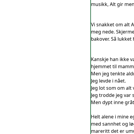
musikk, Alt gir men
Vi snakket om alt A
meg nede. Skjermet
bakover. Så lukket 
Kanskje han ikke va
hjemmet til mamm
Men jeg tenkte aldr
Jeg levde i nået.
Jeg lot som om alt v
Jeg trodde jeg var 
Men dypt inne gråt
Helt alene i mine e
med sannhet og løg
mareritt det er umu