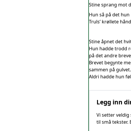
Stine sprang mot dø
Hun så på det hun 
Truls’ krøllete hån
Stine åpnet det hvit
Hun hadde trodd re
på det andre breve
Brevet begynte med 
sammen på gulvet.
Aldri hadde hun føl
Legg inn di
Vi setter veldi
til små tekster.