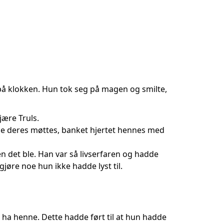
et på klokken. Hun tok seg på magen og smilte,
jære Truls.
ne deres møttes, banket hjertet hennes med
n det ble. Han var så livserfaren og hadde
jøre noe hun ikke hadde lyst til.
 ha henne. Dette hadde ført til at hun hadde