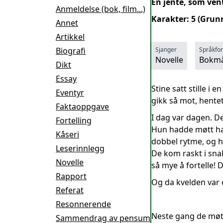
En jente, som vent
Anmeldelse (bok, film...)
Karakter: 5 (Grun
Annet
Artikkel
Biografi
Sjanger
Språkfo
Novelle
Bokmå
Dikt
Essay
Stine satt stille i
Eventyr
gikk så mot, hentet
Faktaoppgave
I dag var dagen. De
Fortelling
Hun hadde møtt ham
Kåseri
dobbel rytme, og h
Leserinnlegg
De kom raskt i sna
Novelle
så mye å fortelle! 
Rapport
Og da kvelden var 
Referat
Resonnerende
Neste gang de møtt
Sammendrag av pensum