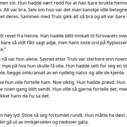
n sin. Hun hadde vært redd for at han bare brukte henne,
. Alt var bra. Selv om hun var det man kanskje ville betegn
det deres. Sammen med Truls gikk alt så bra og alt var bare f
tt revet fra henne. Han hadde blitt innkalt til forsvarets 
are så vidt fått sagt adjø, men hans siste ord på flyplasse
te.”
 nå var hun alene. Savnet etter Truls var sterkere enn noen
ye på hva hun skulle få vite. Hun hadde sett for seg en sto
 kjole, begge omkranset av en nydelig natur og alle de kjente.
 hun ville fortelle ham. Noe viktig. Hun hadde prøvd. Hu
noen gang blitt sendt. Hun ville så gjerne fortelle det, men
rykket hans da hu sa det.
n høy lyd. Stine så seg fortumlet rundt. Hun måtte ha døst 
et gå ut av innkjørselen og nedover gata.