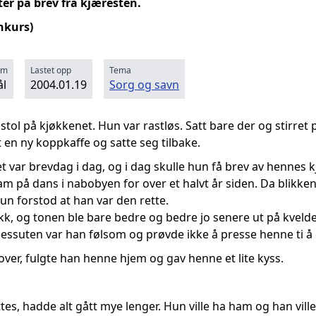
er på brev fra kjæresten.
nkurs)
rm
Lastet opp
Tema
l
2004.01.19
Sorg og savn
 en stol på kjøkkenet. Hun var rastløs. Satt bare der og stirr
 en ny koppkaffe og satte seg tilbake.
t var brevdag i dag, og i dag skulle hun få brev av hennes k
 på dans i nabobyen for over et halvt år siden. Da blikke
un forstod at han var den rette.
kk, og tonen ble bare bedre og bedre jo senere ut på kvelde
Dessuten var han følsom og prøvde ikke å presse henne ti å g
over, fulgte han henne hjem og gav henne et lite kyss.
es, hadde alt gått mye lenger. Hun ville ha ham og han ville