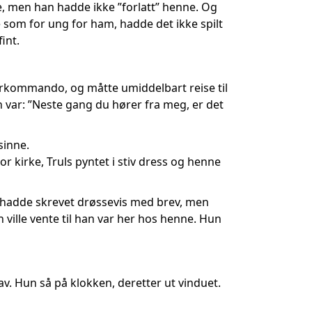
 men han hadde ikke ”forlatt” henne. Og
e som for ung for ham, hadde det ikke spilt
int.
overkommando, og måtte umiddelbart reise til
n var: ”Neste gang du hører fra meg, er det
sinne.
r kirke, Truls pyntet i stiv dress og henne
n hadde skrevet drøssevis med brev, men
 ville vente til han var her hos henne. Hun
av. Hun så på klokken, deretter ut vinduet.