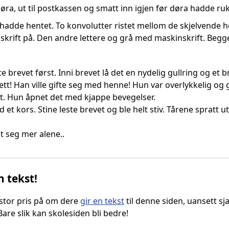
ra, ut til postkassen og smatt inn igjen før døra hadde ruk
hadde hentet. To konvolutter ristet mellom de skjelvende 
dskrift på. Den andre lettere og grå med maskinskrift. Begg
e brevet først. Inni brevet lå det en nydelig gullring og et br
tt! Han ville gifte seg med henne! Hun var overlykkelig og 
t. Hun åpnet det med kjappe bevegelser.
et kors. Stine leste brevet og ble helt stiv. Tårene spratt 
t seg mer alene..
n tekst!
g stor pris på om dere
gir en tekst
til denne siden, uansett sja
 Bare slik kan skolesiden bli bedre!