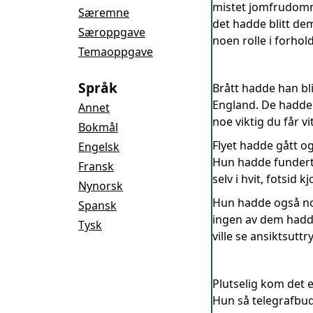
mistet jomfrudomme
Særemne
det hadde blitt dem
Særoppgave
noen rolle i forhol
Temaoppgave
Språk
Brått hadde han bli
England. De hadde b
Annet
noe viktig du får vi
Bokmål
Flyet hadde gått og
Engelsk
Hun hadde fundert m
Fransk
selv i hvit, fotsid
Nynorsk
Hun hadde også noe
Spansk
ingen av dem hadde 
Tysk
ville se ansiktsutt
Plutselig kom det e
Hun så telegrafbud