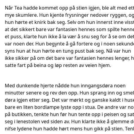
Når Tea hadde kommet opp på stien igjen, ble alt med et
mye skumlere. Hun kjente frysninger nedover ryggen, o
hun hørte et knirk bak seg. Selv om hun innerst inne viss
at det sikkert bare var fantasien hennes som spilte henn
et puss, klarte hun ikke å la vær å snu seg for å se om de
var noen der. Hun begynte å gå fortere og i noen sekund
syns hun at hun hørte en tung pust bak seg. Nå var hun
ikke sikker på om det bare var fantasien hennes lenger, 
satte fart på beina og løp resten av veien hjem.
Med dunkende hjerte nådde hun inngangsdøra noen
minutter senere og rev den opp. Hun sprang inn og smel
døra igjen etter seg. Det var mørkt og ganske kaldt i hus
bare en liten bordlampe lyste opp i stua. De andre var n
på butikken, tenkte hun før hun tente opp i peisen og sa
seg i lenestolen ved siden av. Hun klarte ikke å glemme d
nifse lydene hun hadde hørt mens hun gikk på stien. Ten