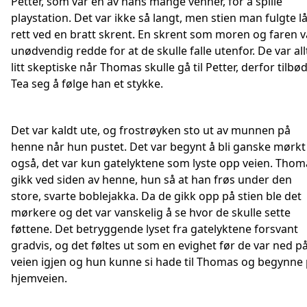
Petter, som var en av hans mange venner, for å spille
playstation. Det var ikke så langt, men stien man fulgte l
rett ved en bratt skrent. En skrent som moren og faren v
unødvendig redde for at de skulle falle utenfor. De var all
litt skeptiske når Thomas skulle gå til Petter, derfor tilbø
Tea seg å følge han et stykke.
Det var kaldt ute, og frostrøyken sto ut av munnen på
henne når hun pustet. Det var begynt å bli ganske mørkt
også, det var kun gatelyktene som lyste opp veien. Thom
gikk ved siden av henne, hun så at han frøs under den
store, svarte boblejakka. Da de gikk opp på stien ble det
mørkere og det var vanskelig å se hvor de skulle sette
føttene. Det betryggende lyset fra gatelyktene forsvant
gradvis, og det føltes ut som en evighet før de var ned p
veien igjen og hun kunne si hade til Thomas og begynne
hjemveien.