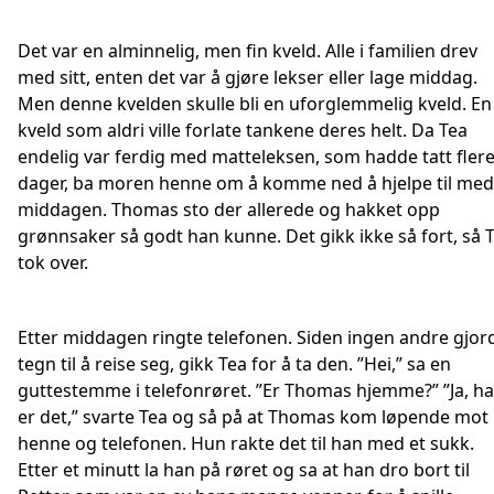
Det var en alminnelig, men fin kveld. Alle i familien drev
med sitt, enten det var å gjøre lekser eller lage middag.
Men denne kvelden skulle bli en uforglemmelig kveld. En
kveld som aldri ville forlate tankene deres helt. Da Tea
endelig var ferdig med matteleksen, som hadde tatt fler
dager, ba moren henne om å komme ned å hjelpe til med
middagen. Thomas sto der allerede og hakket opp
grønnsaker så godt han kunne. Det gikk ikke så fort, så 
tok over.
Etter middagen ringte telefonen. Siden ingen andre gjor
tegn til å reise seg, gikk Tea for å ta den. ”Hei,” sa en
guttestemme i telefonrøret. ”Er Thomas hjemme?” ”Ja, h
er det,” svarte Tea og så på at Thomas kom løpende mot
henne og telefonen. Hun rakte det til han med et sukk.
Etter et minutt la han på røret og sa at han dro bort til