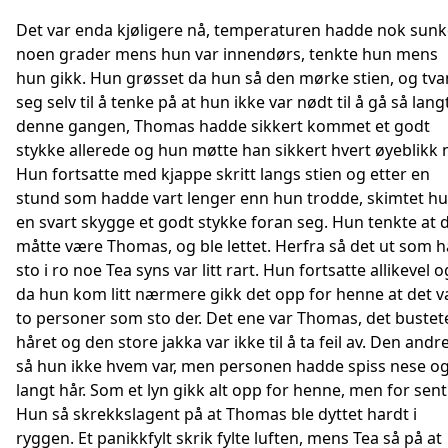
Det var enda kjøligere nå, temperaturen hadde nok sunk
noen grader mens hun var innendørs, tenkte hun mens
hun gikk. Hun grøsset da hun så den mørke stien, og tv
seg selv til å tenke på at hun ikke var nødt til å gå så lang
denne gangen, Thomas hadde sikkert kommet et godt
stykke allerede og hun møtte han sikkert hvert øyeblikk 
Hun fortsatte med kjappe skritt langs stien og etter en
stund som hadde vart lenger enn hun trodde, skimtet h
en svart skygge et godt stykke foran seg. Hun tenkte at 
måtte være Thomas, og ble lettet. Herfra så det ut som 
sto i ro noe Tea syns var litt rart. Hun fortsatte allikevel o
da hun kom litt nærmere gikk det opp for henne at det v
to personer som sto der. Det ene var Thomas, det bustet
håret og den store jakka var ikke til å ta feil av. Den andr
så hun ikke hvem var, men personen hadde spiss nese o
langt hår. Som et lyn gikk alt opp for henne, men for sent
Hun så skrekkslagent på at Thomas ble dyttet hardt i
ryggen. Et panikkfylt skrik fylte luften, mens Tea så på at