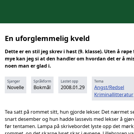
En uforglemmelig kveld
Dette er en stil jeg skrev i høst (9. klasse). Uten å røpe 
mye kan jeg si at den handler om hvordan det er å mi
noen man er glad i.
Sjanger
Språkform
Lastet opp
Tema
Novelle
Bokmål
2008.01.29
Angst/Redsel
Kriminallitteratur
Tea satt på rommet sitt, hun gjorde lekser. Det nærmet s
snart desember og hun hadde lassevis med lekser å gjør
før tentamen. Lampa på skrivebordet lyste opp det mørk
rommet, og det skarpe lyset skar i øynene. Lillebroren va