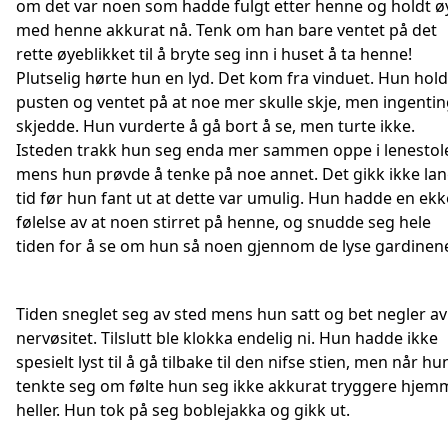
om det var noen som hadde fulgt etter henne og holdt ø
med henne akkurat nå. Tenk om han bare ventet på det
rette øyeblikket til å bryte seg inn i huset å ta henne!
Plutselig hørte hun en lyd. Det kom fra vinduet. Hun hold
pusten og ventet på at noe mer skulle skje, men ingenti
skjedde. Hun vurderte å gå bort å se, men turte ikke.
Isteden trakk hun seg enda mer sammen oppe i lenestol
mens hun prøvde å tenke på noe annet. Det gikk ikke la
tid før hun fant ut at dette var umulig. Hun hadde en ekk
følelse av at noen stirret på henne, og snudde seg hele
tiden for å se om hun så noen gjennom de lyse gardinen
Tiden sneglet seg av sted mens hun satt og bet negler av
nervøsitet. Tilslutt ble klokka endelig ni. Hun hadde ikke
spesielt lyst til å gå tilbake til den nifse stien, men når hu
tenkte seg om følte hun seg ikke akkurat tryggere hjem
heller. Hun tok på seg boblejakka og gikk ut.