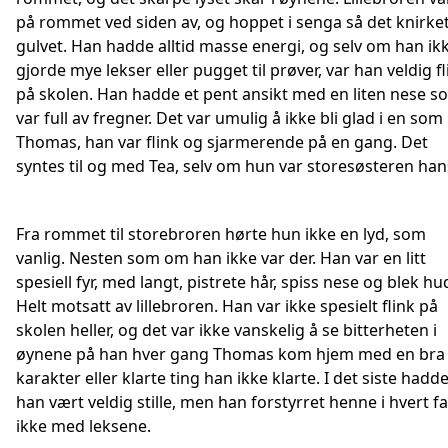
på rommet ved siden av, og hoppet i senga så det knirket
gulvet. Han hadde alltid masse energi, og selv om han ik
gjorde mye lekser eller pugget til prøver, var han veldig fl
på skolen. Han hadde et pent ansikt med en liten nese s
var full av fregner. Det var umulig å ikke bli glad i en som
Thomas, han var flink og sjarmerende på en gang. Det
syntes til og med Tea, selv om hun var storesøsteren han
Fra rommet til storebroren hørte hun ikke en lyd, som
vanlig. Nesten som om han ikke var der. Han var en litt
spesiell fyr, med langt, pistrete hår, spiss nese og blek hu
Helt motsatt av lillebroren. Han var ikke spesielt flink på
skolen heller, og det var ikke vanskelig å se bitterheten i
øynene på han hver gang Thomas kom hjem med en bra
karakter eller klarte ting han ikke klarte. I det siste hadd
han vært veldig stille, men han forstyrret henne i hvert fa
ikke med leksene.