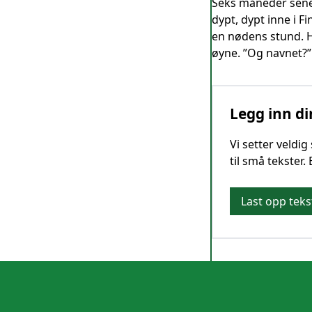
Seks måneder sener
dypt, dypt inne i 
en nødens stund. Ha
øyne. ”Og navnet?”
Legg inn di
Vi setter veldi
til små tekster.
Last opp teks