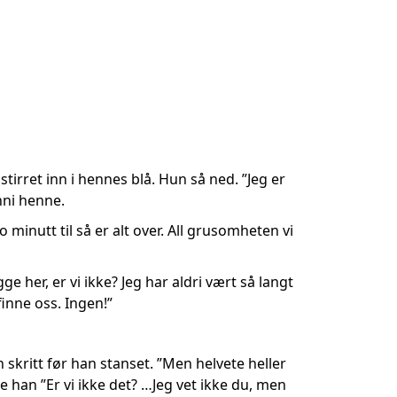
irret inn i hennes blå. Hun så ned. ”Jeg er
nni henne.
minutt til så er alt over. All grusomheten vi
gge her, er vi ikke? Jeg har aldri vært så langt
finne oss. Ingen!”
 skritt før han stanset. ”Men helvete heller
te han ”Er vi ikke det? …Jeg vet ikke du, men