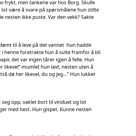
av frykt, men tankene var hos Borg. Skulle
un lot være å svare på spørsmålene hun stilte
rde nesten ikke puste. Var den vekk? Sakte
 dømt til å leve på det vannet hun hadde
i henne foretrakte hun å sulte framfor å bli
r, det var ingen tårer igjen å felle. Hun
her likevel” mumlet hun lavt, nesten uten å
så dø her likevel, du og jeg…” Hun lukket
seg opp, vaklet bort til vinduet og lot
eger med hest. Hun gispet. Kunne nesten