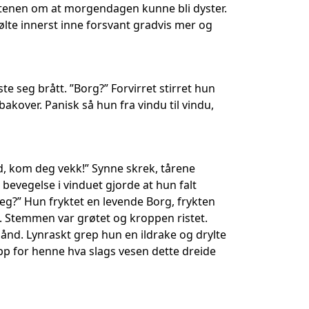
 vitenen om at morgendagen kunne bli dyster.
følte innerst inne forsvant gradvis mer og
te seg brått. ”Borg?” Forvirret stirret hun
kover. Panisk så hun fra vindu til vindu,
ød, kom deg vekk!” Synne skrek, tårene
bevegelse i vinduet gjorde at hun falt
meg?” Hun fryktet en levende Borg, frykten
n. Stemmen var grøtet og kroppen ristet.
ånd. Lynraskt grep hun en ildrake og drylte
opp for henne hva slags vesen dette dreide