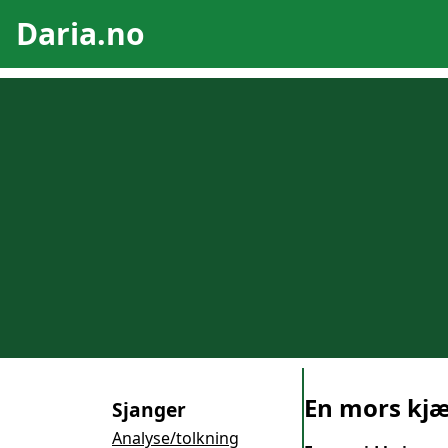
Daria.no
En mors kjæ
Sjanger
Analyse/tolkning