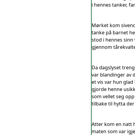
i hennes tanker, fa
Mørket kom sivende
tanke på barnet he
stod i hennes sinn 
gjennom tårekvalt
Da dagslyset treng
var blandinger av 
et vis var hun gla
gjorde henne usikke
som vellet seg opp 
tilbake til hytta der
Atter kom en natt h
maten som var igje