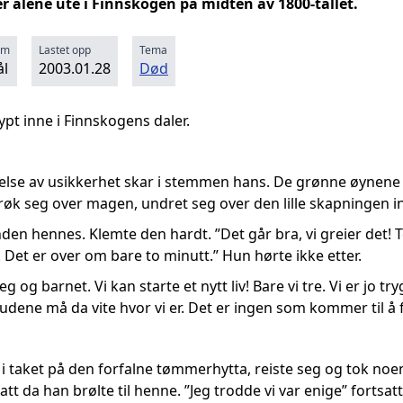
r alene ute i Finnskogen på midten av 1800-tallet.
rm
Lastet opp
Tema
l
2003.01.28
Død
pt inne i Finnskogens daler.
else av usikkerhet skar i stemmen hans. De grønne øynene st
røk seg over magen, undret seg over den lille skapningen i
en hennes. Klemte den hardt. ”Det går bra, vi greier det! To 
 Det er over om bare to minutt.” Hun hørte ikke etter.
g og barnet. Vi kan starte et nytt liv! Bare vi tre. Vi er jo try
gudene må da vite hvor vi er. Det er ingen som kommer til å 
 i taket på den forfalne tømmerhytta, reiste seg og tok noen
tt da han brølte til henne. ”Jeg trodde vi var enige” fortsat