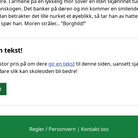
e. I armene på en lykkelig mor sover en liten skjønnhet tu
Finnskogen. Det banker på døren og inn kommer en smilend
n betrakter det lille nurket et øyeblikk, så tar han av hatt
 spør han. Moren stråler… ”Borghild!”
n tekst!
g stor pris på om dere
gir en tekst
til denne siden, uansett sja
 Bare slik kan skolesiden bli bedre!
t
Regler / Personvern
|
Kontakt oss