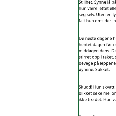
Stillhet. Synne lå 
hun være lettet ell
seg selv. Uten en l
falt hun omsider in
De neste dagene ho
hentet dagen før m
middagen dens. Den
stirret opp i taket
bevege på leppene.
øynene. Sukket.
Skudd! Hun skvatt. 
blikket søke mello
ikke tro det. Hun v