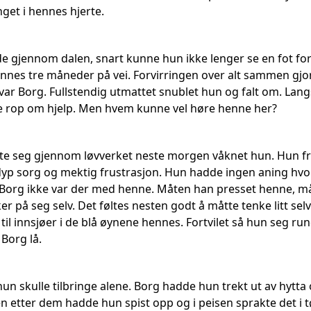
nget i hennes hjerte.
 gjennom dalen, snart kunne hun ikke lenger se en fot fora
nnes tre måneder på vei. Forvirringen over alt sammen gj
var Borg. Fullstendig utmattet snublet hun og falt om. Langs
e rop om hjelp. Men hvem kunne vel høre henne her?
te seg gjennom løvverket neste morgen våknet hun. Hun fr
dyp sorg og mektig frustrasjon. Hun hadde ingen aning hvor
d Borg ikke var der med henne. Måten han presset henne, må
r på seg selv. Det føltes nesten godt å måtte tenke litt sel
til innsjøer i de blå øynene hennes. Fortvilet så hun seg r
 Borg lå.
un skulle tilbringe alene. Borg hadde hun trekt ut av hytta o
n etter dem hadde hun spist opp og i peisen sprakte det i t