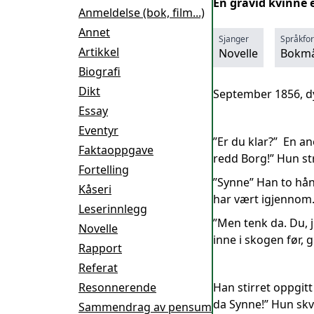
En gravid kvinne e
Anmeldelse (bok, film...)
Annet
Sjanger
Språkfo
Artikkel
Novelle
Bokmå
Biografi
Dikt
September 1856, dy
Essay
Eventyr
”Er du klar?” En an
Faktaoppgave
redd Borg!” Hun st
Fortelling
”Synne” Han to hånd
Kåseri
har vært igjennom.
Leserinnlegg
”Men tenk da. Du, je
Novelle
inne i skogen før, 
Rapport
Referat
Resonnerende
Han stirret oppgitt
da Synne!” Hun skva
Sammendrag av pensum