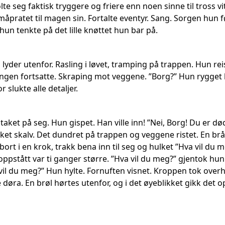
lte seg faktisk tryggere og friere enn noen sinne til tross
småpratet til magen sin. Fortalte eventyr. Sang. Sorgen hun 
un tenkte på det lille knøttet hun bar på.
 lyder utenfor. Rasling i løvet, tramping på trappen. Hun reis
gen fortsatte. Skraping mot veggene. ”Borg?” Hun rygget ba
slukte alle detaljer.
aket på seg. Hun gispet. Han ville inn! ”Nei, Borg! Du er d
et skalv. Det dundret på trappen og veggene ristet. En brå 
ort i en krok, trakk bena inn til seg og hulket ”Hva vil du 
oppstått var ti ganger større. ”Hva vil du meg?” gjentok hu
vil du meg?” Hun hylte. Fornuften visnet. Kroppen tok overh
døra. En brøl hørtes utenfor, og i det øyeblikket gikk det 