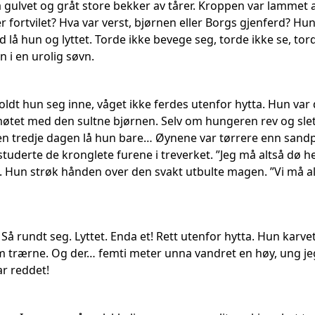
på gulvet og gråt store bekker av tårer. Kroppen var lammet 
er fortvilet? Hva var verst, bjørnen eller Borgs gjenferd? H
yd lå hun og lyttet. Torde ikke bevege seg, torde ikke se, to
n i en urolig søvn.
ldt hun seg inne, våget ikke ferdes utenfor hytta. Hun var
øtet med den sultne bjørnen. Selv om hungeren rev og slet 
 tredje dagen lå hun bare… Øynene var tørrere enn sandpapi
, studerte de kronglete furene i treverket. ”Jeg må altså dø 
 Hun strøk hånden over den svakt utbulte magen. ”Vi må alt
Så rundt seg. Lyttet. Enda et! Rett utenfor hytta. Hun karvet 
m trærne. Og der… femti meter unna vandret en høy, ung j
ar reddet!