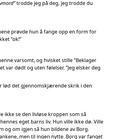
elvmord”
trodde jeg på deg, jeg trodde du
ynene prøvde hun å fange opp en form for
kket ”ok!”
enne varsomt, og hvisket stille ”Beklager
et var dødt og uten følelser. ”Jeg elsker deg
ter lød det gjennomskjærende skrik i den
e ikke se den livløse kroppen som så
hennes eget barns liv. Hun ville ikke dø. Ville
m og om igjen så hun bildene av Borg.
ankene, men til ingen nytte. Borg var fanget