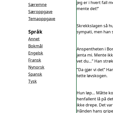
jeg er i hvert fall m
Særemne
mente det!”
Særoppgave
Temaoppgave
Skrekkslagen så hu
Språk
sympati, men han s
Annet
Bokmål
Anspentheten i Bor
Engelsk
jenta mi. Mente ikk
Fransk
vet du…” Han strøk
Nynorsk
”Da gjør vi det” Ha
Spansk
tette løvskogen.
Tysk
Hun løp… Måtte kom
henfallent lå på det
ikke drepe. Det va
Hånden hans gripe 