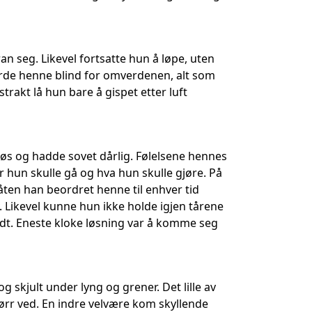
n seg. Likevel fortsatte hun å løpe, uten
orde henne blind for omverdenen, alt som
trakt lå hun bare å gispet etter luft
øs og hadde sovet dårlig. Følelsene hennes
 hun skulle gå og hva hun skulle gjøre. På
ten han beordret henne til enhver tid
v. Likevel kunne hun ikke holde igjen tårene
undt. Eneste kloke løsning var å komme seg
g skjult under lyng og grener. Det lille av
ørr ved. En indre velvære kom skyllende