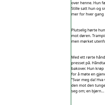
over henne. Hun fø
Stille satt hun og 
mer for hver gang h
Plutselig hørte hun
mot døren. Trampin
men mørket utenfor 
Med ett rørte håndt
presset på. Håndtak
bakover. Hun krøp b
for å møte en gjen
”Svar meg da! Hva 
den mot den tunge 
seg om; en bjørn…