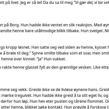
ett på livet. Jeg er så lei! Da du sa til meg
”Vi gjør det, vi tar s
n på Borg. Hun hadde ikke ventet en slik reaksjon. Med ø
endte henne bare utålmodige blikk tilbake. Hun svelget. Ni
gs kropp løsnet. Han satte seg ved siden av henne, kysset h
e å brøle til deg.” Synne smilte tilbake som et svar, men smil
 henne over kinnet. ”Ja” Hun sukket.
n rakte henne glasset fylt av den grønnlige vesken. Like et
me seg vekk. Greide ikke se de livløse øynene hans. Greid
 mørke tregulvet. Hun hadde ikke greid å ta sitt eget liv, og 
r derfor hun løp. Hun hev eter pusten og tårene flommet. O
etter henne, blikket søke kontakt. Hun prøvde å forskyve t