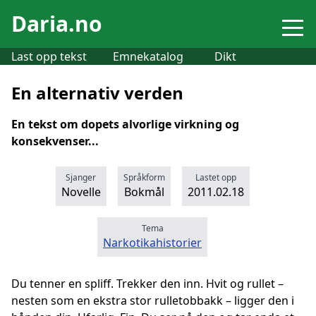
Daria.no
Last opp tekst
Emnekatalog
Dikt
En alternativ verden
En tekst om dopets alvorlige virkning og
konsekvenser...
Sjanger
Språkform
Lastet opp
Novelle
Bokmål
2011.02.18
Tema
Narkotikahistorier
Du tenner en spliff. Trekker den inn. Hvit og rullet –
nesten som en ekstra stor rulletobbakk – ligger den i