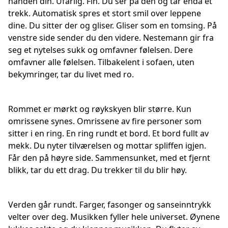
hånden din. Ufarlig. Fin. Du ser på den og tar enda et
trekk. Automatisk spres et stort smil over leppene
dine. Du sitter der og gliser. Gliser som en tomsing. På
venstre side sender du den videre. Nestemann gir fra
seg et nytelses sukk og omfavner følelsen. Dere
omfavner alle følelsen. Tilbakelent i sofaen, uten
bekymringer, tar du livet med ro.
Rommet er mørkt og røykskyen blir større. Kun
omrissene synes. Omrissene av fire personer som
sitter i en ring. En ring rundt et bord. Et bord fullt av
mekk. Du nyter tilværelsen og mottar spliffen igjen.
Får den på høyre side. Sammensunket, med et fjernt
blikk, tar du ett drag. Du trekker til du blir høy.
Verden går rundt. Farger, fasonger og sanseinntrykk
velter over deg. Musikken fyller hele universet. Øynene