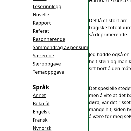
Han klarte ikke å sl
Leserinnlegg
Novelle
Det lå et stort arr
Rapport
tragiske fotoalbum
Referat
så deprimerende.
Resonnerende
Sammendrag av pensum
Jeg hadde også en 
Særemne
helt stein og man 
Særoppgave
sitt bort å den må
Temaoppgave
Språk
Det spesielle stedet
Annet
men å vite at det 
døra, var det risse
Bokmål
mange hit, siden hyt
Engelsk
å være for meg sel
Fransk
Nynorsk