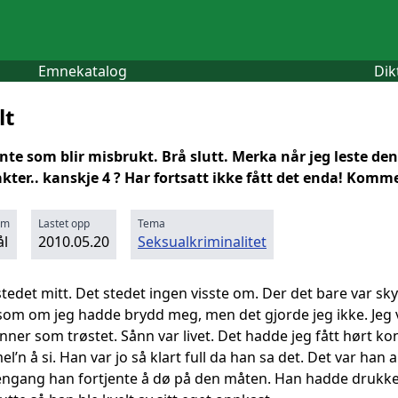
Emnekatalog
Dik
lt
te som blir misbrukt. Brå slutt. Merka når jeg leste den 
akter.. kanskje 4 ? Har fortsatt ikke fått det enda! Kommen
rm
Lastet opp
Tema
l
2010.05.20
Seksualkriminalitet
 stedet mitt. Det stedet ingen visste om. Der det bare var 
m om jeg hadde brydd meg, men det gjorde jeg ikke. Jeg var 
nner som trøstet. Sånn var livet. Det hadde jeg fått hørt k
l’n å si. Han var jo så klart full da han sa det. Det var han 
 engang han fortjente å dø på den måten. Han hadde drukket