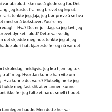
var absolutt ikke noe å glede seg for. Det
ang. Jeg kastet fra meg brevet og løp ut. –
rart, tenkte jeg. Jaja, jeg bør prøve å se hva
o det med små bokstaver: You’re my
edag! – Hva? Det er jo i dag, sa jeg lavt. Jeg
revet dynket i blod? Dette var veldig
om det skjedde meg noe, tenkte jeg at jeg
hadde aldri hatt kjæreste før og nå var det
ort skoledag, heldigvis. Jeg løp hjem og tok
ig traff meg. Hvordan kunne han vite om
. Hva kunne det være? Plutselig hørte jeg
å holde meg fast slik at en annen kunne
t ikke før jeg følte et hardt smell i hodet.
om tannlegen hadde. Men dette her var