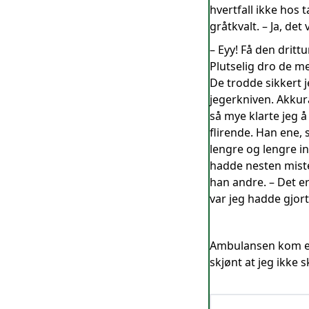
hvertfall ikke hos 
gråtkvalt. – Ja, det 
– Eyy! Få den dritt
Plutselig dro de me
De trodde sikkert j
jegerkniven. Akkur
så mye klarte jeg å
flirende. Han ene,
lengre og lengre in
hadde nesten miste
han andre. – Det e
var jeg hadde gjort,
Ambulansen kom en 
skjønt at jeg ikke 