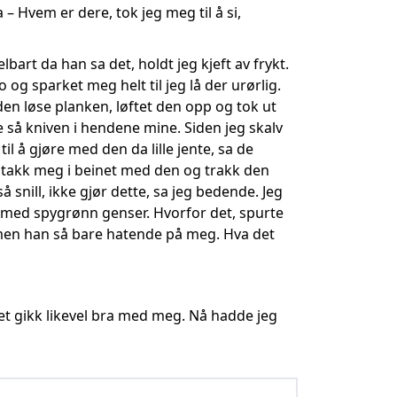
– Hvem er dere, tok jeg meg til å si,
lbart da han sa det, holdt jeg kjeft av frykt.
og sparket meg helt til jeg lå der urørlig.
den løse planken, løftet den opp og tok ut
e så kniven i hendene mine. Siden jeg skalv
il å gjøre med den da lille jente, sa de
stakk meg i beinet med den og trakk den
 snill, ikke gjør dette, sa jeg bedende. Jeg
n med spygrønn genser. Hvorfor det, spurte
 men han så bare hatende på meg. Hva det
t gikk likevel bra med meg. Nå hadde jeg