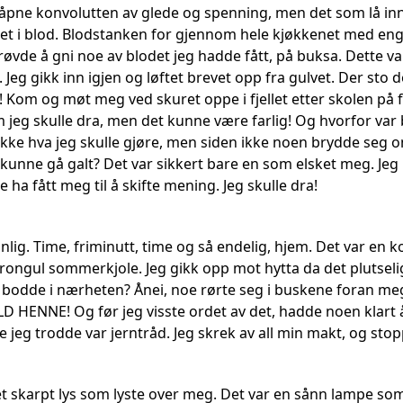
åpne konvolutten av glede og spenning, men det som lå inni 
nket i blod. Blodstanken for gjennom hele kjøkkenet med eng
røvde å gni noe av blodet jeg hadde fått, på buksa. Dette var 
 Jeg gikk inn igjen og løftet brevet opp fra gulvet. Der st
t! Kom og møt meg ved skuret oppe i fjellet etter skolen på fr
jeg skulle dra, men det kunne være farlig! Og hvorfor var b
 ikke hva jeg skulle gjøre, men siden ikke noen brydde seg 
kunne gå galt? Det var sikkert bare en som elsket meg. Jeg 
ha fått meg til å skifte mening. Jeg skulle dra!
lig. Time, friminutt, time og så endelig, hjem. Det var en k
trongul sommerkjole. Jeg gikk opp mot hytta da det plutsel
 bodde i nærheten? Ånei, noe rørte seg i buskene foran meg
 HENNE! Og før jeg visste ordet av det, hadde noen klart 
eg trodde var jerntråd. Jeg skrek av all min makt, og stoppe
et skarpt lys som lyste over meg. Det var en sånn lampe s