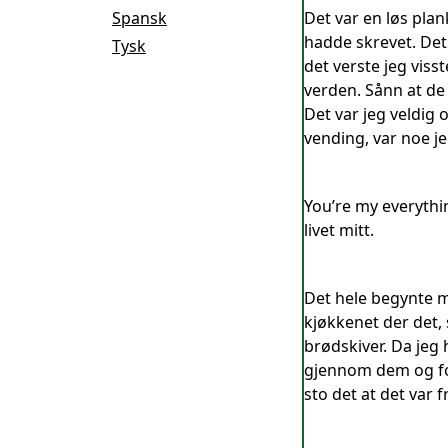
Spansk
Det var en løs plank
hadde skrevet. Det 
Tysk
det verste jeg viss
verden. Sånn at de 
Det var jeg veldig 
vending, var noe j
You’re my everythin
livet mitt.
Det hele begynte me
kjøkkenet der det,
brødskiver. Da jeg
gjennom dem og forv
sto det at det var 