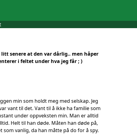
t
litt senere at den var dårlig.. men håper
terer i feltet under hva jeg får ; )
skyggen min som holdt meg med selskap. Jeg
vant til det. Vant til å ikke ha familie som
onstant under oppveksten min. Man er alltid
alltid. Helt til han døde. Måten han døde på,
 som vanlig, da han måtte på do for å spy.