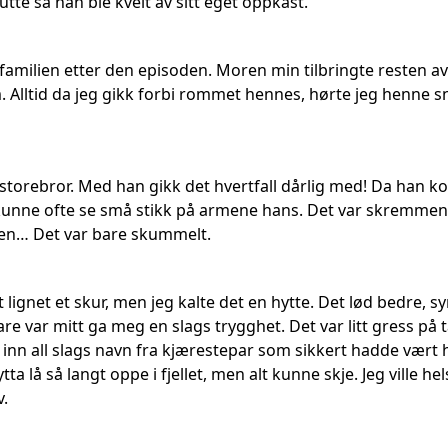
utte så han ble kvelt av sitt eget oppkast.
 i familien etter den episoden. Moren min tilbringte resten
. Alltid da jeg gikk forbi rommet hennes, hørte jeg henne s
storebror. Med han gikk det hvertfall dårlig med! Da han ko
kunne ofte se små stikk på armene hans. Det var skremmende,
ten… Det var bare skummelt.
 lignet et skur, men jeg kalte det en hytte. Det lød bedre, sy
bare var mitt ga meg en slags trygghet. Det var litt gress 
t inn all slags navn fra kjærestepar som sikkert hadde vært 
ta lå så langt oppe i fjellet, men alt kunne skje. Jeg ville h
v.