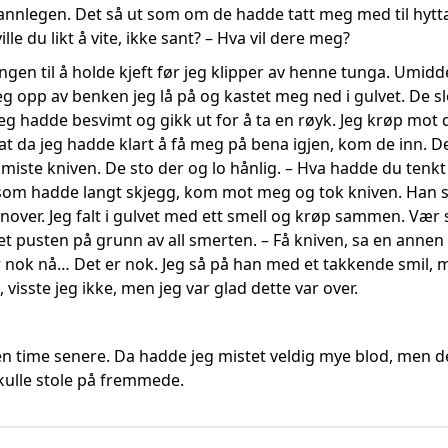
tannlegen. Det så ut som om de hadde tatt meg med til hytta 
ville du likt å vite, ikke sant? – Hva vil dere meg?
ungen til å holde kjeft før jeg klipper av henne tunga. Umidde
g opp av benken jeg lå på og kastet meg ned i gulvet. De slo 
eg hadde besvimt og gikk ut for å ta en røyk. Jeg krøp mot 
at da jeg hadde klart å få meg på bena igjen, kom de inn. D
 miste kniven. De sto der og lo hånlig. – Hva hadde du tenkt t
 som hadde langt skjegg, kom mot meg og tok kniven. Han 
nover. Jeg falt i gulvet med ett smell og krøp sammen. Vær så
t pusten på grunn av all smerten. – Få kniven, sa en anne
r nok nå… Det er nok. Jeg så på han med et takkende smil,
 visste jeg ikke, men jeg var glad dette var over.
time senere. Da hadde jeg mistet veldig mye blod, men de
skulle stole på fremmede.