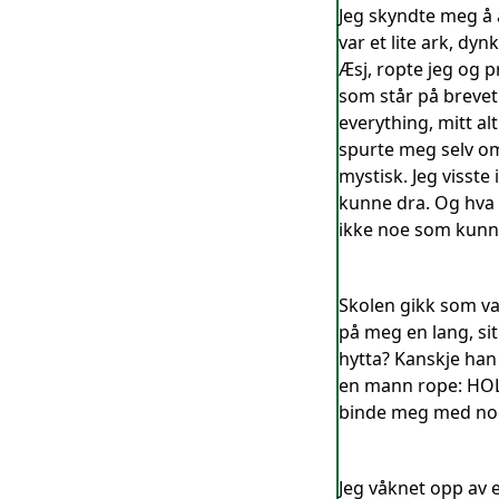
Jeg skyndte meg å 
var et lite ark, dy
Æsj, ropte jeg og p
som står på brevet.
everything, mitt al
spurte meg selv om 
mystisk. Jeg visste
kunne dra. Og hva 
ikke noe som kunne 
Skolen gikk som van
på meg en lang, si
hytta? Kanskje han
en mann rope: HOLD
binde meg med noe j
Jeg våknet opp av 