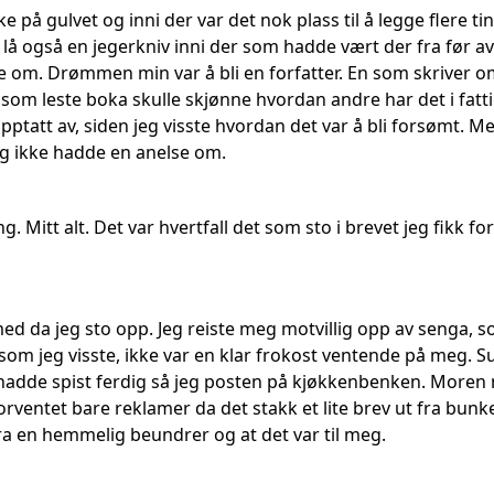
e på gulvet og inni der var det nok plass til å legge flere ting
lå også en jegerkniv inni der som hadde vært der fra før av.
te om. Drømmen min var å bli en forfatter. En som skriver om 
som leste boka skulle skjønne hvordan andre har det i fattige 
opptatt av, siden jeg visste hvordan det var å bli forsømt. Men
eg ikke hadde en anelse om.
g. Mitt alt. Det var hvertfall det som sto i brevet jeg fikk 
d da jeg sto opp. Jeg reiste meg motvillig opp av senga, som
 som jeg visste, ikke var en klar frokost ventende på meg. 
 hadde spist ferdig så jeg posten på kjøkkenbenken. Moren 
entet bare reklamer da det stakk et lite brev ut fra bunken
fra en hemmelig beundrer og at det var til meg.