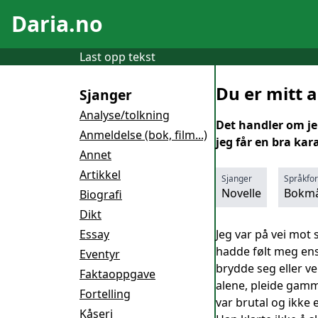
Daria.no
Last opp tekst
Du er mitt a
Sjanger
Analyse/tolkning
Det handler om jen
Anmeldelse (bok, film...)
jeg får en bra kar
Annet
Artikkel
Sjanger
Språkfo
Novelle
Bokmå
Biografi
Dikt
Essay
Jeg var på vei mot
hadde følt meg enso
Eventyr
brydde seg eller ve
Faktaoppgave
alene, pleide gamme
Fortelling
var brutal og ikke
Kåseri