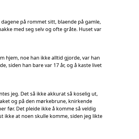
 av dagene på rommet sitt, blaende på gamle,
nakke med seg selv og ofte gråte. Huset var
m hjem, noe han ikke alltid gjorde, var han
 siden han bare var 17 år, og å kaste livet
ntes jeg. Det så ikke akkurat så koselig ut,
på taket og på den mørkebrune, knirkende
her før. Det pleide ikke å komme så veldig
elst ikke at noen skulle komme, siden jeg likte