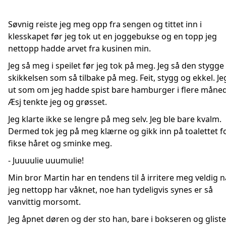
Søvnig reiste jeg meg opp fra sengen og tittet inn i
klesskapet før jeg tok ut en joggebukse og en topp jeg
nettopp hadde arvet fra kusinen min.
Jeg så meg i speilet før jeg tok på meg. Jeg så den stygge
skikkelsen som så tilbake på meg. Feit, stygg og ekkel. Je
ut som om jeg hadde spist bare hamburger i flere måned
Æsj tenkte jeg og grøsset.
Jeg klarte ikke se lengre på meg selv. Jeg ble bare kvalm.
Dermed tok jeg på meg klærne og gikk inn på toalettet f
fikse håret og sminke meg.
- Juuuulie uuumulie!
Min bror Martin har en tendens til å irritere meg veldig n
jeg nettopp har våknet, noe han tydeligvis synes er så
vanvittig morsomt.
Jeg åpnet døren og der sto han, bare i bokseren og gliste 