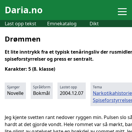
Daria.no
Last opp tekst
Emnekatalog
Dikt
Drømmen
Et lite inntrykk fra et typisk tenåringsliv der rusmidler
spiseforstyrrelser og press er sentralt.
Karakter: 5 (8. klasse)
Sjanger
Språkform
Lastet opp
Tema
Novelle
Bokmål
2004.12.07
Narkotikahistorie
Spiseforstyrrelse
Jeg kjente svetten rant nedover ryggen min. Pulsen slo s
hardt at det gjorde vondt. Hele rommet var så mørkt, bar
lite glimt av gatelyset lyste en brøkdel av rommet mitt. Je