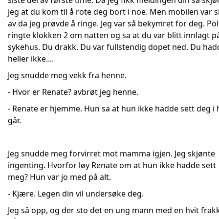
siste del av første time. Da jeg fikk meldingen din så skjø
jeg at du kom til å rote deg bort i noe. Men mobilen var s
av da jeg prøvde å ringe. Jeg var så bekymret for deg. Poli
ringte klokken 2 om natten og sa at du var blitt innlagt p
sykehus. Du drakk. Du var fullstendig dopet ned. Du had
heller ikke....
Jeg snudde meg vekk fra henne.
- Hvor er Renate? avbrøt jeg henne.
- Renate er hjemme. Hun sa at hun ikke hadde sett deg i 
går.
Jeg snudde meg forvirret mot mamma igjen. Jeg skjønte
ingenting. Hvorfor løy Renate om at hun ikke hadde sett
meg? Hun var jo med på alt.
- Kjære. Legen din vil undersøke deg.
Jeg så opp, og der sto det en ung mann med en hvit frak