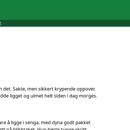
t
m det. Sakte, men sikkert krypende oppover.
dde ligget og ulmet helt siden i dag morges.
are å ligge i senga, med dyna godt pakket
att på blikktaket. Hun hørte tunge skritt