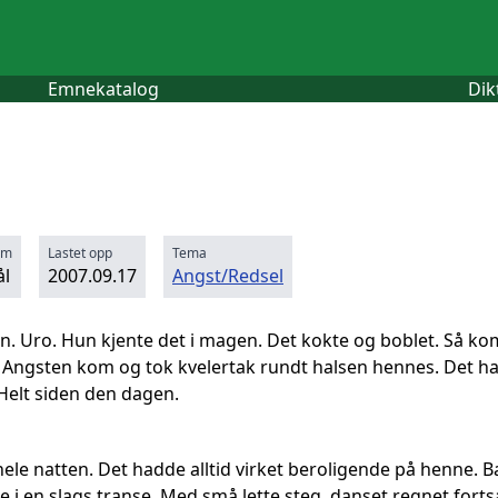
Emnekatalog
Dik
rm
Lastet opp
Tema
l
2007.09.17
Angst/Redsel
en. Uro. Hun kjente det i magen. Det kokte og boblet. Så ko
t. Angsten kom og tok kvelertak rundt halsen hennes. Det ha
 Helt siden den dagen.
ele natten. Det hadde alltid virket beroligende på henne. B
le i en slags transe. Med små lette steg, danset regnet forts