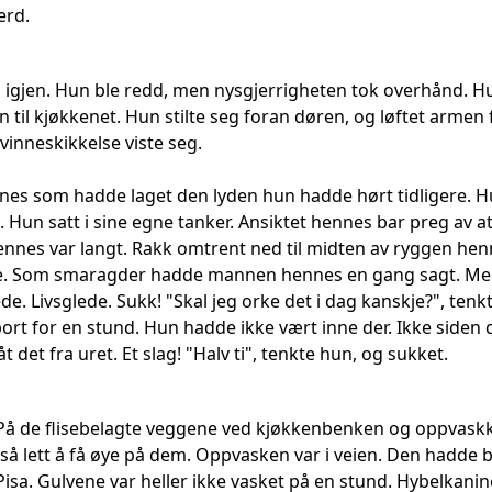
erd.
s igjen. Hun ble redd, men nysgjerrigheten tok overhånd. 
 til kjøkkenet. Hun stilte seg foran døren, og løftet armen 
vinneskikkelse viste seg.
es som hadde laget den lyden hun hadde hørt tidligere. H
. Hun satt i sine egne tanker. Ansiktet hennes bar preg av
hennes var langt. Rakk omtrent ned til midten av ryggen hen
 Som smaragder hadde mannen hennes en gang sagt. Men det
de. Livsglede. Sukk! "Skal jeg orke det i dag kanskje?", tenk
ort for en stund. Hun hadde ikke vært inne der. Ikke siden
t det fra uret. Et slag! "Halv ti", tenkte hun, og sukket.
 På de flisebelagte veggene ved kjøkkenbenken og oppvask
e så lett å få øye på dem. Oppvasken var i veien. Den hadde
 Pisa. Gulvene var heller ikke vasket på en stund. Hybelkan