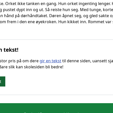
ke. Orket ikke tanken en gang. Hun orket ingenting lenger.
og pustet dypt inn og ut. Så reiste hun seg. Med tunge, kort
nn hånd på dørhåndtaket. Døren åpnet seg, og gled sakte op
e kom frem i den ene øyekroken. Hun kikket inn. Rommet var
n tekst!
g stor pris på om dere
gir en tekst
til denne siden, uansett sja
 Bare slik kan skolesiden bli bedre!
t