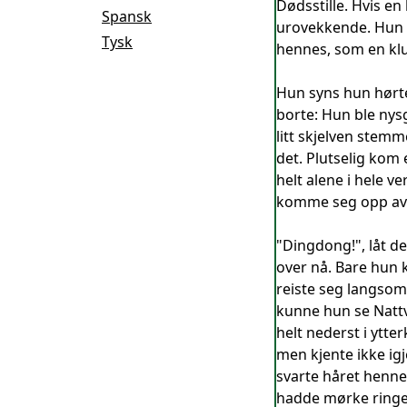
Dødsstille. Hvis en
Spansk
urovekkende. Hun 
Tysk
hennes, som en klum
Hun syns hun hørte 
borte: Hun ble nys
litt skjelven stem
det. Plutselig kom 
helt alene i hele v
komme seg opp av
"Dingdong!", låt de
over nå. Bare hun 
reiste seg langsom
kunne hun se Nattve
helt nederst i ytte
men kjente ikke ig
svarte håret henne
hadde mørke ringer