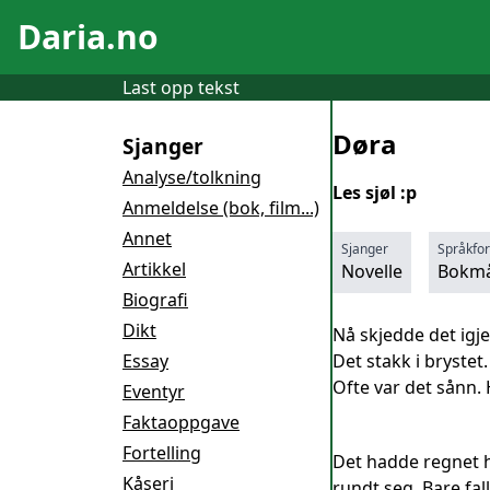
Daria.no
Last opp tekst
Døra
Sjanger
Analyse/tolkning
Les sjøl :p
Anmeldelse (bok, film...)
Annet
Sjanger
Språkfo
Artikkel
Novelle
Bokmå
Biografi
Dikt
Nå skjedde det igj
Essay
Det stakk i bryste
Ofte var det sånn.
Eventyr
Faktaoppgave
Fortelling
Det hadde regnet h
Kåseri
rundt seg. Bare fal