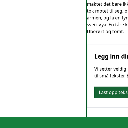
maktet det bare ik
tok motet til seg, 
armen, og la en ty
svei i øya. En tår
Uberørt og tomt.
Legg inn di
Vi setter veldi
til små tekster.
Last opp teks