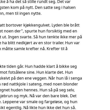
ke å ha det så stille rundt seg. Det var
ten kom på nytt. Den satte seg i halsen
n, men til ingen nytte.
ratt bortover kjøkkengulvet. Lyden ble brått
det noen der", spurte hun forsiktig med en
 ut. Ingen svarte. Så hun tenkte ikke mer på
a blitt nedkjørt av en stor trailer. Hun var
n måtte samle krefter nå. Krefter til å
akte tiden går. Hun hadde klart å bikke seg
 mot fotsålene sine. Hun klarte det. Hun
skeivt på den ene veggen. Når hun lå i senga
en rød nattkjole i sateng, med noen blonder
rtegnet huden hennes. Hun så på seg selv,
jebrun og myk. Nå var den bare blek. Det
e. Leppene var smale og fargeløse, og hun
t egentlig. Nå likte hun ikke det hun så.