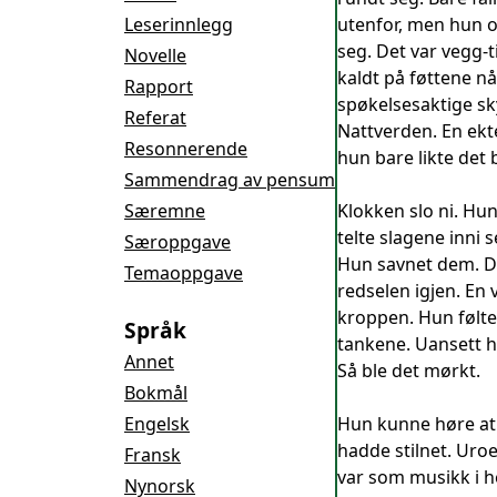
Leserinnlegg
utenfor, men hun o
seg. Det var vegg-t
Novelle
kaldt på føttene nå
Rapport
spøkelsesaktige sk
Referat
Nattverden. En ekte
Resonnerende
hun bare likte det b
Sammendrag av pensum
Særemne
Klokken slo ni. Hun
telte slagene inni 
Særoppgave
Hun savnet dem. De
Temaoppgave
redselen igjen. En 
kroppen. Hun følt
Språk
tankene. Uansett hv
Annet
Så ble det mørkt.
Bokmål
Engelsk
Hun kunne høre at 
hadde stilnet. Uro
Fransk
var som musikk i h
Nynorsk