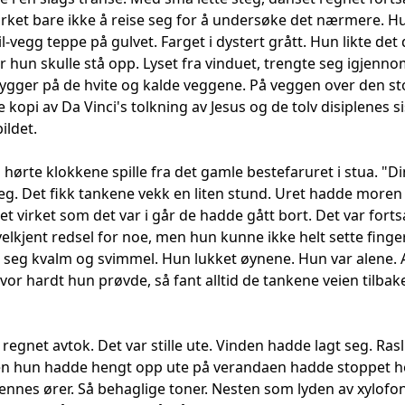
rket bare ikke å reise seg for å undersøke det nærmere. Hun
il-vegg teppe på gulvet. Farget i dystert grått. Hun likte det
r hun skulle stå opp. Lyset fra vinduet, trengte seg igjenn
ygger på de hvite og kalde veggene. På veggen over den sto
 kopi av Da Vinci's tolkning av Jesus og de tolv disiplenes 
ildet.
 hørte klokkene spille fra det gamle bestefaruret i stua. "
seg. Det fikk tankene vekk en liten stund. Uret hadde moren
t virket som det var i går de hadde gått bort. Det var fort
velkjent redsel for noe, men hun kunne ikke helt sette finge
e seg kvalm og svimmel. Hun lukket øynene. Hun var alene
or hardt hun prøvde, så fant alltid de tankene veien tilbake t
regnet avtok. Det var stille ute. Vinden hadde lagt seg. Ras
en hun hadde hengt opp ute på verandaen hadde stoppet helt
ennes ører. Så behaglige toner. Nesten som lyden av xylofons