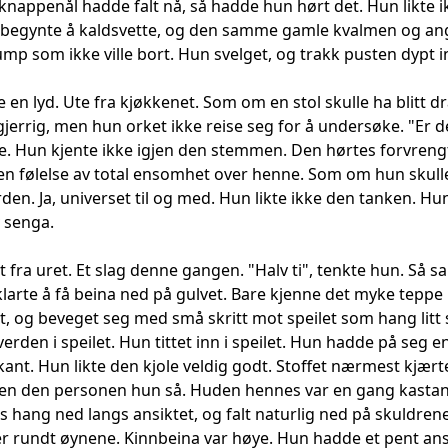
 knappenål hadde falt nå, så hadde hun hørt det. Hun likte ik
begynte å kaldsvette, og den samme gamle kvalmen og angs
p som ikke ville bort. Hun svelget, og trakk pusten dypt in
en lyd. Ute fra kjøkkenet. Som om en stol skulle ha blitt d
gjerrig, men hun orket ikke reise seg for å undersøke. "Er 
me. Hun kjente ikke igjen den stemmen. Den hørtes forvrengt
en følelse av total ensomhet over henne. Som om hun skulle h
erden. Ja, universet til og med. Hun likte ikke den tanken. Hu
 senga.
t fra uret. Et slag denne gangen. "Halv ti", tenkte hun. Så s
klarte å få beina ned på gulvet. Bare kjenne det myke teppe
t, og beveget seg med små skritt mot speilet som hang litt 
rden i speilet. Hun tittet inn i speilet. Hun hadde på seg 
rkant. Hun likte den kjole veldig godt. Stoffet nærmest kjæ
jen den personen hun så. Huden hennes var en gang kastan
s hang ned langs ansiktet, og falt naturlig ned på skuldren
 rundt øynene. Kinnbeina var høye. Hun hadde et pent ansik