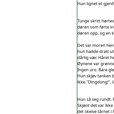
Hun lignet et gjenf
Tunge skritt hørte
døren som førte inn
døren opp, og en k
Det var moren henn
hun hadde dratt ut
dårlig vær. Håret 
Øynene var grønne.
Ingen uro. Bare gle
Hun skjøv tanken b
ikke."Dingdong!", lå
Hun så seg rundt.
Skjønt det var ikk
det skeive tårnet i