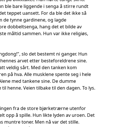
 ble bare liggende i senga å stirre rundt
 det teppet uansett. For da ble det ikke så
om de tynne gardinene, og lagde
re dobbeltsenga, hang det et bilde av
siste måltid sammen. Hun var ikke religiøs,
Dingdong!", slo det bestemt ni ganger. Hun
 hennes arvet etter besteforeldrene sine.
satt veldig sårt. Med den tanken kom
ren på hva. Alle musklene spente seg i hele
. Alene med tankene sine. De dumme
il henne. Veien tilbake til den dagen. To lys.
lingen fra de store bjørketrærne utenfor
 opp å spille. Hun likte lyden av uroen. Det
 muntre toner. Men nå var det stille.