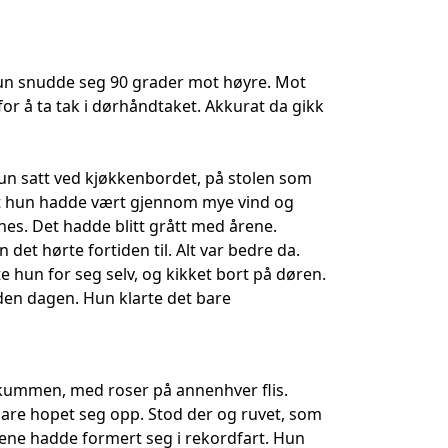
Hun snudde seg 90 grader mot høyre. Mot
for å ta tak i dørhåndtaket. Akkurat da gikk
un satt ved kjøkkenbordet, på stolen som
 at hun hadde vært gjennom mye vind og
nes. Det hadde blitt grått med årene.
 hørte fortiden til. Alt var bedre da.
te hun for seg selv, og kikket bort på døren.
 den dagen. Hun klarte det bare
kummen, med roser på annenhver flis.
 bare hopet seg opp. Stod der og ruvet, som
inene hadde formert seg i rekordfart. Hun