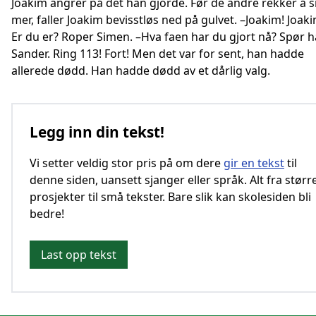
Joakim angrer på det han gjorde. Før de andre rekker å s
mer, faller Joakim bevisstløs ned på gulvet. –Joakim! Joaki
Er du er? Roper Simen. –Hva faen har du gjort nå? Spør 
Sander. Ring 113! Fort! Men det var for sent, han hadde
allerede dødd. Han hadde dødd av et dårlig valg.
Legg inn din tekst!
Vi setter veldig stor pris på om dere
gir en tekst
til
denne siden, uansett sjanger eller språk. Alt fra størr
prosjekter til små tekster. Bare slik kan skolesiden bli
bedre!
Last opp tekst