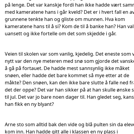
på lenge. Det var kanskje fordi han ikke hadde vært sa
med kameratene hans i går kveld? Det er i hvert fall en a
grunnene tenkte han og gliste om munnen. Hva kom
kameratene hans til å si? Kom de til å banke han? Han va
uansett og ikke fortelle om det som skjedde i går.
Veien til skolen var som vanlig, kjedelig. Det eneste som 
nytt var den nye meteren med snø som gjorde det vanske
å gå på fortauet. De hadde mest sannsynlig ikke måket
snøen, eller hadde det bare kommet så mye etter at de
måkte? Den snøen, kan den ikke bare slutte å falle ned fr
det der oppe? Det var han sikker på at han skulle ønske 
til jul. Det var jo bare noen dager til. Han gledet seg, kan
han fikk en ny blyant?
Arne sto som alltid bak den vide og blå pulten sin da ele
kom inn. Han hadde gitt alle i klassen en ny plass i