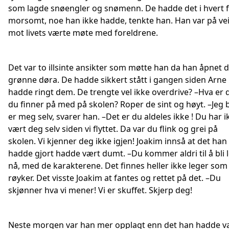
som lagde snøengler og snømenn. De hadde det i hvert f
morsomt, noe han ikke hadde, tenkte han. Han var på ve
mot livets værte møte med foreldrene.
Det var to illsinte ansikter som møtte han da han åpnet 
grønne døra. De hadde sikkert stått i gangen siden Arne
hadde ringt dem. De trengte vel ikke overdrive? –Hva er 
du finner på med på skolen? Roper de sint og høyt. –Jeg 
er meg selv, svarer han. –Det er du aldeles ikke ! Du har i
vært deg selv siden vi flyttet. Da var du flink og grei på
skolen. Vi kjenner deg ikke igjen! Joakim innså at det han
hadde gjort hadde vært dumt. –Du kommer aldri til å bli 
nå, med de karakterene. Det finnes heller ikke leger som
røyker. Det visste Joakim at fantes og rettet på det. –Du
skjønner hva vi mener! Vi er skuffet. Skjerp deg!
Neste morgen var han mer opplagt enn det han hadde v