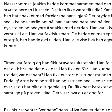
klasserommet. Joakim hadde kommet sammen med den
største nerden i klassen. Det kan ikke være tilfeldig? Kan
han har snakket med foreldrene hans igjen? Det brydde
seg ikke noe særlig om nå, han satt seg bare ned på den 
nye stolen og begynte å snakke med nerden. Han var ikk
verst alt i alt. Han var faktisk smart! De hadde en mattep
etterpå, han hadde øvd til den. Han ville vise hva han ege
kunne.
Timen var ferdig og han fikk prøveresultatet sitt. Han føl
det gikk bra, og det gikk det. Han fikk en 6’er. Han kunne 
tro det, var det sant? Han fikk et stort glis rundt munnen
Endelig! Arne kom bort til han og satt seg ned. –Jeg er sto
over at du har blitt ditt gamle jeg. Du fikk best karakter a
samtlige på prøven i dag. Det viser hva du er god for.
Bak skuret venter ’’vennene’’ hans. –Hva faen er det du dr