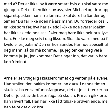
med a? Det er ikke lov å være smart hvis du skal være me
gjengen. Det er faen ikke lov ass, sier Michael og drar op
sigarettpakken hans fra lomma. Skal dere ha Sander og
Simen? Du far ikke noen nå ass mann. Du forræder oss. 
er ikke som før, hva har skjedd? –Ikke noe svarer Joakim.
har ikke skjedd noe ass. Føler meg bare ikke helt bra, lyv
han. Er ikke meg selv i dag liksom. Skal du være med på fe
kveld eller, Joakim? Den er hos Sander. Har noe spesielt til
deg mann, så du må komme. Tja, jeg tenker meg vel å
komme ja. Ja , jeg kommer. Det ringer inn, det var jo bare
kortfriminutt.
Arne er selvfølgelig i klasserommet og venter på elevene
Han smiler idet Joakim kommer inn døra. I denne timen
skulle vi ha en samfunnsfagprøve, det er jo lett tenker ha
Det er jo ett av de beste faga på skolen. Prøven gikk bra, 
han i hvert fall. Han har ikke fått tilbake prøven enda, m
han følte det gikk bra.