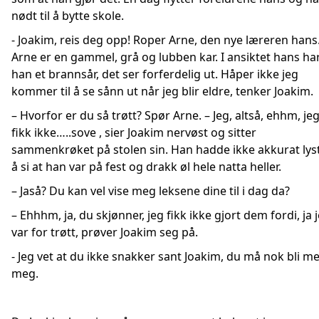
nødt til å bytte skole.
- Joakim, reis deg opp! Roper Arne, den nye læreren hans
Arne er en gammel, grå og lubben kar. I ansiktet hans ha
han et brannsår, det ser forferdelig ut. Håper ikke jeg
kommer til å se sånn ut når jeg blir eldre, tenker Joakim.
– Hvorfor er du så trøtt? Spør Arne. – Jeg, altså, ehhm, je
fikk ikke…..sove , sier Joakim nervøst og sitter
sammenkrøket på stolen sin. Han hadde ikke akkurat lyst 
å si at han var på fest og drakk øl hele natta heller.
– Jaså? Du kan vel vise meg leksene dine til i dag da?
– Ehhhm, ja, du skjønner, jeg fikk ikke gjort dem fordi, ja 
var for trøtt, prøver Joakim seg på.
- Jeg vet at du ikke snakker sant Joakim, du må nok bli m
meg.