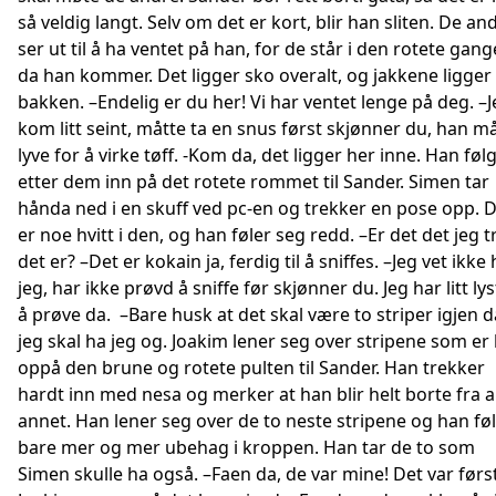
så veldig langt. Selv om det er kort, blir han sliten. De an
ser ut til å ha ventet på han, for de står i den rotete gan
da han kommer. Det ligger sko overalt, og jakkene ligger
bakken. –Endelig er du her! Vi har ventet lenge på deg. –
kom litt seint, måtte ta en snus først skjønner du, han må
lyve for å virke tøff. -Kom da, det ligger her inne. Han føl
etter dem inn på det rotete rommet til Sander. Simen tar
hånda ned i en skuff ved pc-en og trekker en pose opp. 
er noe hvitt i den, og han føler seg redd. –Er det det jeg t
det er? –Det er kokain ja, ferdig til å sniffes. –Jeg vet ikke 
jeg, har ikke prøvd å sniffe før skjønner du. Jeg har litt lyst
å prøve da. –Bare husk at det skal være to striper igjen d
jeg skal ha jeg og. Joakim lener seg over stripene som er 
oppå den brune og rotete pulten til Sander. Han trekker
hardt inn med nesa og merker at han blir helt borte fra a
annet. Han lener seg over de to neste stripene og han fø
bare mer og mer ubehag i kroppen. Han tar de to som
Simen skulle ha også. –Faen da, de var mine! Det var førs