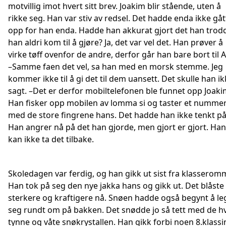
motvillig imot hvert sitt brev. Joakim blir stående, uten å
rikke seg. Han var stiv av redsel. Det hadde enda ikke gåt
opp for han enda. Hadde han akkurat gjort det han trod
han aldri kom til å gjøre? Ja, det var vel det. Han prøver å
virke tøff ovenfor de andre, derfor går han bare bort til 
–Samme faen det vel, sa han med en morsk stemme. Jeg
kommer ikke til å gi det til dem uansett. Det skulle han i
sagt. –Det er derfor mobiltelefonen ble funnet opp Joaki
Han fisker opp mobilen av lomma si og taster et numme
med de store fingrene hans. Det hadde han ikke tenkt på
Han angrer nå på det han gjorde, men gjort er gjort. Han
kan ikke ta det tilbake.
Skoledagen var ferdig, og han gikk ut sist fra klasserom
Han tok på seg den nye jakka hans og gikk ut. Det blåste
sterkere og kraftigere nå. Snøen hadde også begynt å l
seg rundt om på bakken. Det snødde jo så tett med de hv
tynne og våte snøkrystallen. Han gikk forbi noen 8.klass