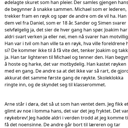
ødelagte skuret som han pleier. Der samles gjengen han
de begynner å snakke sammen. Michael som er lederen,
trekker fram en røyk og spør de andre om de vil ha. Han 
dem vel fra Daniel, som er 18 år. Sander og Simen svarer
selvfølgelig ja, det sier de hver gang han spør. Joakim har
aldri svart verken ja eller nei, men nå svarer han motvillig 
Han var i tvil om han ville ta en røyk, hva ville foreldrene
si? De kommer ikke til å få vite det, tenker Joakim og tak
ja. Han tar lighteren til Michael og tenner den. Han begy
å hoste og harke, det var motbydelig. Han kastet røyken
med en gang. De andre sa at det ikke var så rart, de gjor
akkurat det samme første gang de røykte. Skoleklokka
ringte inn, og de skyndet seg til klasserommet.
Arne står i døra, det så ut som han ventet dem. Jeg fikk e
glimt av noe i lomma hans, det var det jeg fryktet. Det var
røykebrev! Jeg hadde aldri i verden trodd at jeg komme ti
få det noensinne. De andre går bort til læreren og tar