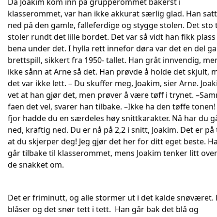
Da Joakim kom inn på grupperommet bakerst i
klasserommet, var han ikke akkurat særlig glad. Han sat
ned på den gamle, falleferdige og stygge stolen. Det sto 
stoler rundt det lille bordet. Det var så vidt han fikk plass 
bena under det. I hylla rett innefor døra var det en del g
brettspill, sikkert fra 1950- tallet. Han gråt innvendig, me
ikke sånn at Arne så det. Han prøvde å holde det skjult, 
det var ikke lett. – Du skuffer meg, Joakim, sier Arne. Joa
vet at han gjør det, men prøver å være tøff i trynet. –Sa
faen det vel, svarer han tilbake. –Ikke ha den tøffe tonen! 
fjor hadde du en særdeles høy snittkarakter. Nå har du g
ned, kraftig ned. Du er nå på 2,2 i snitt, Joakim. Det er på 
at du skjerper deg! Jeg gjør det her for ditt eget beste. H
går tilbake til klasserommet, mens Joakim tenker litt ove
de snakket om.
Det er friminutt, og alle stormer ut i det kalde snøværet.
blåser og det snør tett i tett. Han går bak det blå og