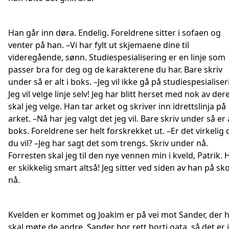
Han går inn døra. Endelig. Foreldrene sitter i sofaen og
venter på han. –Vi har fylt ut skjemaene dine til
videregående, sønn. Studiespesialisering er en linje som
passer bra for deg og de karakterene du har. Bare skriv
under så er alt i boks. –Jeg vil ikke gå på studiespesialiser
Jeg vil velge linje selv! Jeg har blitt herset med nok av der
skal jeg velge. Han tar arket og skriver inn idrettslinja på
arket. –Nå har jeg valgt det jeg vil. Bare skriv under så er a
boks. Foreldrene ser helt forskrekket ut. –Er det virkelig 
du vil? –Jeg har sagt det som trengs. Skriv under nå.
Forresten skal jeg til den nye vennen min i kveld, Patrik.
er skikkelig smart altså! Jeg sitter ved siden av han på sk
nå.
Kvelden er kommet og Joakim er på vei mot Sander, der 
skal møte de andre. Sander bor rett borti gata, så det er 