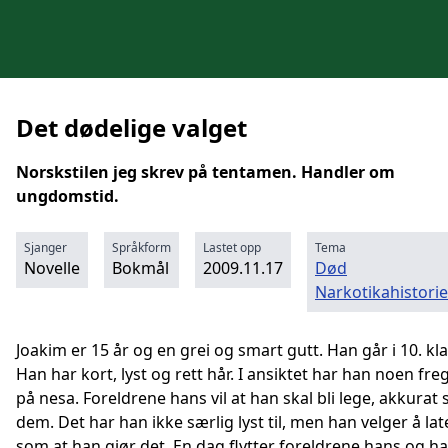
Det dødelige valget
Norskstilen jeg skrev på tentamen. Handler om
ungdomstid.
Sjanger
Språkform
Lastet opp
Tema
Novelle
Bokmål
2009.11.17
Død
Narkotikahistorie
Joakim er 15 år og en grei og smart gutt. Han går i 10. kla
Han har kort, lyst og rett hår. I ansiktet har han noen fre
på nesa. Foreldrene hans vil at han skal bli lege, akkurat
dem. Det har han ikke særlig lyst til, men han velger å lat
som at han gjør det. En dag flytter foreldrene hans og ha