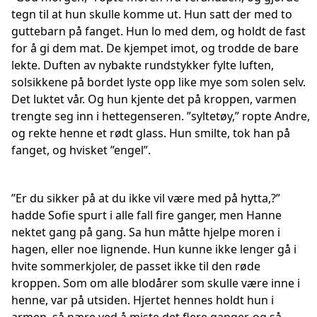
tegn til at hun skulle komme ut. Hun satt der med to
guttebarn på fanget. Hun lo med dem, og holdt de fast
for å gi dem mat. De kjempet imot, og trodde de bare
lekte. Duften av nybakte rundstykker fylte luften,
solsikkene på bordet lyste opp like mye som solen selv.
Det luktet vår. Og hun kjente det på kroppen, varmen
trengte seg inn i hettegenseren. ”syltetøy,” ropte Andre,
og rekte henne et rødt glass. Hun smilte, tok han på
fanget, og hvisket ”engel”.
”Er du sikker på at du ikke vil være med på hytta,?”
hadde Sofie spurt i alle fall fire ganger, men Hanne
nektet gang på gang. Sa hun måtte hjelpe moren i
hagen, eller noe lignende. Hun kunne ikke lenger gå i
hvite sommerkjoler, de passet ikke til den røde
kroppen. Som om alle blodårer som skulle være inne i
henne, var på utsiden. Hjertet hennes holdt hun i