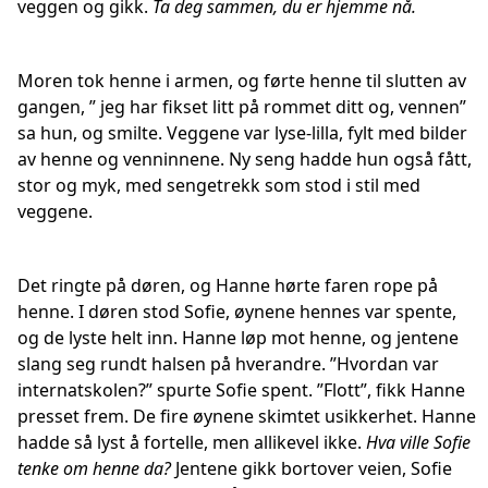
veggen og gikk.
Ta deg sammen, du er hjemme nå.
Moren tok henne i armen, og førte henne til slutten av
gangen, ” jeg har fikset litt på rommet ditt og, vennen”
sa hun, og smilte. Veggene var lyse-lilla, fylt med bilder
av henne og venninnene. Ny seng hadde hun også fått,
stor og myk, med sengetrekk som stod i stil med
veggene.
Det ringte på døren, og Hanne hørte faren rope på
henne. I døren stod Sofie, øynene hennes var spente,
og de lyste helt inn. Hanne løp mot henne, og jentene
slang seg rundt halsen på hverandre. ”Hvordan var
internatskolen?” spurte Sofie spent. ”Flott”, fikk Hanne
presset frem. De fire øynene skimtet usikkerhet. Hanne
hadde så lyst å fortelle, men allikevel ikke.
Hva ville Sofie
tenke om henne da?
Jentene gikk bortover veien, Sofie