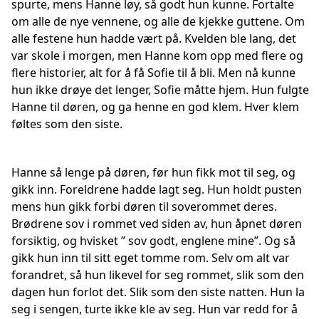
spurte, mens Hanne løy, så godt hun kunne. Fortalte
om alle de nye vennene, og alle de kjekke guttene. Om
alle festene hun hadde vært på. Kvelden ble lang, det
var skole i morgen, men Hanne kom opp med flere og
flere historier, alt for å få Sofie til å bli. Men nå kunne
hun ikke drøye det lenger, Sofie måtte hjem. Hun fulgte
Hanne til døren, og ga henne en god klem. Hver klem
føltes som den siste.
Hanne så lenge på døren, før hun fikk mot til seg, og
gikk inn. Foreldrene hadde lagt seg. Hun holdt pusten
mens hun gikk forbi døren til soverommet deres.
Brødrene sov i rommet ved siden av, hun åpnet døren
forsiktig, og hvisket ” sov godt, englene mine”. Og så
gikk hun inn til sitt eget tomme rom. Selv om alt var
forandret, så hun likevel for seg rommet, slik som den
dagen hun forlot det. Slik som den siste natten. Hun la
seg i sengen, turte ikke kle av seg. Hun var redd for å