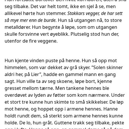
seg tilbake. Det var helt tomt, ikke en sjel å se, men
allikevel hørte hun stemmer.
Stakkars vegger, de har sett
så mye mer enn de burde.
Hun så utgangen nå, to store
metalldører. Hun begynte å løpe, som om utgangen
skulle forsvinne vert øyeblikk. Plutselig stod hun der,
utenfor de fire veggene.
Hun kjente vinden puste på henne. Hun så opp mot
himmelen, som var dekket av grå skyer. ”Solen skinner
aldri her, på Lier”, hadde en gammel mann en gang
sagt. Hun ville ta av seg skoene, løpe bort, kjenne
gresset mellom tærne. Men tankene hennes ble
overdøvet av lyden av føtter som kom nærmere. Under
et stort tre kunne hun skimte to små skikkelser. De løp
mot henne, og hoppet opp i armene hennes. Hanne
holdt rundt dem, så sterkt som armene hennes kunne
holde. De lo, hun gråt. Guttene trakk seg tilbake, pekte