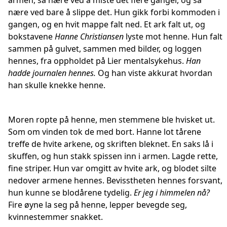
armen, så nære ved å miste det flere ganger, og så
nære ved bare å slippe det. Hun gikk forbi kommoden i
gangen, og en hvit mappe falt ned. Et ark falt ut, og
bokstavene
Hanne Christiansen
lyste mot henne. Hun falt
sammen på gulvet, sammen med bilder, og loggen
hennes, fra oppholdet på Lier mentalsykehus.
Han
hadde journalen hennes.
Og han viste akkurat hvordan
han skulle knekke henne.
Moren ropte på henne, men stemmene ble hvisket ut.
Som om vinden tok de med bort. Hanne lot tårene
treffe de hvite arkene, og skriften bleknet. En saks lå i
skuffen, og hun stakk spissen inn i armen. Lagde rette,
fine striper. Hun var omgitt av hvite ark, og blodet silte
nedover armene hennes. Bevisstheten hennes forsvant,
hun kunne se blodårene tydelig.
Er jeg i himmelen nå?
Fire øyne la seg på henne, lepper bevegde seg,
kvinnestemmer snakket.