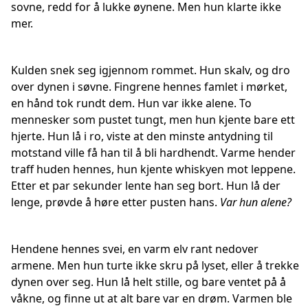
sovne, redd for å lukke øynene. Men hun klarte ikke
mer.
Kulden snek seg igjennom rommet. Hun skalv, og dro
over dynen i søvne. Fingrene hennes famlet i mørket,
en hånd tok rundt dem. Hun var ikke alene. To
mennesker som pustet tungt, men hun kjente bare ett
hjerte. Hun lå i ro, viste at den minste antydning til
motstand ville få han til å bli hardhendt. Varme hender
traff huden hennes, hun kjente whiskyen mot leppene.
Etter et par sekunder lente han seg bort. Hun lå der
lenge, prøvde å høre etter pusten hans.
Var hun alene?
Hendene hennes svei, en varm elv rant nedover
armene. Men hun turte ikke skru på lyset, eller å trekke
dynen over seg. Hun lå helt stille, og bare ventet på å
våkne, og finne ut at alt bare var en drøm. Varmen ble