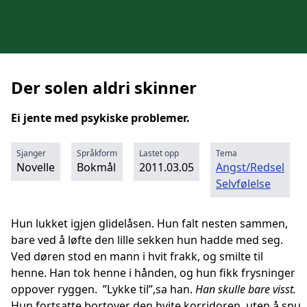
Der solen aldri skinner
Ei jente med psykiske problemer.
Sjanger
Språkform
Lastet opp
Tema
Novelle
Bokmål
2011.03.05
Angst/Redsel
Selvfølelse
Hun lukket igjen glidelåsen. Hun falt nesten sammen,
bare ved å løfte den lille sekken hun hadde med seg.
Ved døren stod en mann i hvit frakk, og smilte til
henne. Han tok henne i hånden, og hun fikk frysninger
oppover ryggen. ”Lykke til”,sa han.
Han skulle bare visst.
Hun fortsatte bortover den hvite korridoren, uten å snu