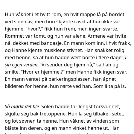
Hun våknet i et hvitt rom, en hvit mappe lå på bordet
ved siden av, men hun skjønte raskt at hun ikke var
hjemme. ”hvor?,” fikk hun frem, men ingen svarte.
Rommet var tomt, og hun var alene. Armene var hvite
nå, dekket med bandasje. En mann kom inn, i hvit frakk,
og Hanne kjente musklene stivnet. Han snakket rolig
med henne, sa at hun hadde vært borte i flere dager,
i
sin egen verden.
”Vi sender deg hjem nå,” sa han og
smilte. ”Hvor er hjemme,?” men Hanne fikk ingen svar.
En mann ventet på parkeringsplassen, han åpnet
bildøren for henne, hun rørte ved han. Som å ta på is.
Så mørkt det ble.
Solen hadde for lengst forsvunnet,
skjulte seg bak tretoppene. Hun la seg tilbake i setet,
og lot søvnen ta henne. Hun våknet av vinden som
blåste inn døren, og en mann vinket henne ut. Han