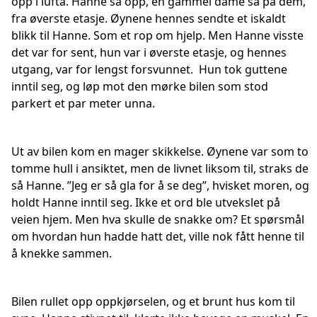
opp i lufta. Hanne så opp, en gammel dame så på dem,
fra øverste etasje. Øynene hennes sendte et iskaldt
blikk til Hanne. Som et rop om hjelp. Men Hanne visste
det var for sent, hun var i øverste etasje, og hennes
utgang, var for lengst forsvunnet. Hun tok guttene
inntil seg, og løp mot den mørke bilen som stod
parkert et par meter unna.
Ut av bilen kom en mager skikkelse. Øynene var som to
tomme hull i ansiktet, men de livnet liksom til, straks de
så Hanne. ”Jeg er så gla for å se deg”, hvisket moren, og
holdt Hanne inntil seg. Ikke et ord ble utvekslet på
veien hjem. Men hva skulle de snakke om? Et spørsmål
om hvordan hun hadde hatt det, ville nok fått henne til
å knekke sammen.
Bilen rullet opp oppkjørselen, og et brunt hus kom til