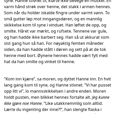
syne. Hanne stivnet til, klarte ikke bevege en muskel. En
varm hånd strøk over henne, det stakk i armen hennes.
Som når du holder iskalde fingre under varmt vann. To
små gutter løp mot inngangsdøren, og en mannlig
skikkelse kom til syne i vinduet. Han løftet de opp, og
smilte. Håret var mørkt, og rufsete. Tennene var gule,
og han hadde ikke barbert seg. Han så ut akkurat som
sist gang hun så han. For nøyaktig femten måneder
siden, da han hadde stått i døren og sett på at de tok
henne med bort. Øynene hennes hadde vært fylt med
hat da han smilte og vinket til henne.
”Kom inn kjære”, sa moren, og dyttet Hanne inn. En hvit
lang gang kom til syne, og Hanne stivnet. ”Vi har pusset
opp litt vi”, lo mannsskikkelsen i andre enden. Moren
holdt pusten, men blikket hennes fortalte alt.
Jeg kunne
ikke gjøre noe Hanne
. ”Like utakknemmlig som alltid.
Lærte du ingenting der inne?!”, han slengte flaska i