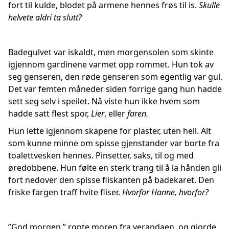
fort til kulde, blodet på armene hennes frøs til is.
Skulle
helvete aldri ta slutt?
Badegulvet var iskaldt, men morgensolen som skinte
igjennom gardinene varmet opp rommet. Hun tok av
seg genseren, den røde genseren som egentlig var gul.
Det var femten måneder siden forrige gang hun hadde
sett seg selv i speilet. Nå viste hun ikke hvem som
hadde satt flest spor,
Lier
, eller
faren.
Hun lette igjennom skapene for plaster, uten hell. Alt
som kunne minne om spisse gjenstander var borte fra
toalettvesken hennes. Pinsetter, saks, til og med
øredobbene. Hun følte en sterk trang til å la hånden gli
fort nedover den spisse fliskanten på badekaret. Den
friske fargen traff hvite fliser.
Hvorfor Hanne, hvorfor?
”God morgen,” ropte moren fra verandaen, og gjorde