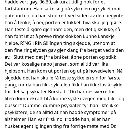
hadde vert gøy. 06.30, akkurat tidlig nok for et
fartsfantom. Han satte seg på sykkelen og syklet mot
gateporten, da han stod rett ved siden av den begynte
han å tenke, å nei, porten er lukket, hva skal jeg gjøre.
Han teste å kjøre gjennom den, men det gikk ikke, så
han fant ut at å prøve ringeklokken kunne kanskje
hjelpe. RING!! RING!! Ingen ting skjedde, utenom at
den fine ringelyden gav gjenklang fra berget ved siden
av. "Slutt med det j**a bråket, åpne porten og stikk!"
Det var koselige nabo Jensen, som alltid var like
hjelpsom. Han kom ut porten og ut på hovedveien. Nå
skjedde det han skulle få teste sykkelen sin for første
gang, for da han fikk sykkelen fikk han ikke lov å sykle,
for det sa psykiater Burstad. "Du har dessverre for
liten dømmekraft til å kunne sykle i vegen med biler og
busser" Dumme, dumme psykiater fyr, han likte ikke
psykiatere, de sa alltid at han hadde symptomer på
alzheimer. Han var frisk no, trodde han, eller han
husket egentlig ingen ting fra forrige møte med Dr.