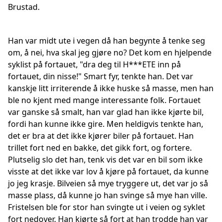
Brustad.
Han var midt ute i vegen då han begynte å tenke seg
om, å nei, hva skal jeg gjøre no? Det kom en hjelpende
syklist på fortauet, "dra deg til H***ETE inn på
fortauet, din nisse!" Smart fyr, tenkte han. Det var
kanskje litt irriterende å ikke huske så masse, men han
ble no kjent med mange interessante folk. Fortauet
var ganske så smalt, han var glad han ikke kjørte bil,
fordi han kunne ikke gire. Men heldigvis tenkte han,
det er bra at det ikke kjører biler på fortauet. Han
trillet fort ned en bakke, det gikk fort, og fortere.
Plutselig slo det han, tenk vis det var en bil som ikke
visste at det ikke var lov å kjøre på fortauet, da kunne
jo jeg krasje. Bilveien så mye tryggere ut, det var jo så
masse plass, då kunne jo han svinge så mye han ville.
Fristelsen ble for stor han svingte ut i veien og syklet
fort nedover. Han kjørte så fort at han trodde han var