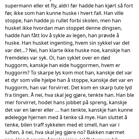
supermann eller et fly, aldri før hadde han kjørt så fort
før, ikke som han kunne huske i hvert fall. Han ville
stoppe, han hadde jo rullet forbi skolen, men han
husket ikke hvordan man stoppet denne dingsen,
hadde han fått lov å sykle av legen, han prøvde å
huske. Han husket ingenting, hvem sin sykkel var det
var det…? Nei, han klarte ikke huske noe, kanskje han
fremdeles var syk. Oi, han syklet over en død
huggorm, kanskje han eide huggormen, hvem er
huggorm? To skarpe lys kom mot han, kanskje det var
et dyr som ville hjelpe han å stoppe, kanskje det var en
huggorm, han var forvirret. Det kom en skarp tute lyd
fra tingen. Å nei, hva skal jeg gjøre, tenkte han. Han ble
mer forvirret, hodet hans jobbet på spreng, kanskje
det var en lærer eller … han tenkte, kanskje han kunne
ødelegge hjernen med å tenke så mye. Han sluttet å
tenke, bilen traff sykkelen med et smell, han var i
luften, å nei, hva skal jeg gjøre no? Bakken nærmet