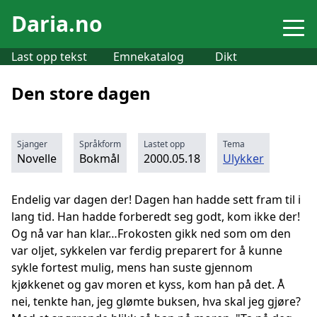
Daria.no
Last opp tekst
Emnekatalog
Dikt
Den store dagen
Sjanger
Språkform
Lastet opp
Tema
Novelle
Bokmål
2000.05.18
Ulykker
Endelig var dagen der! Dagen han hadde sett fram til i
lang tid. Han hadde forberedt seg godt, kom ikke der!
Og nå var han klar…Frokosten gikk ned som om den
var oljet, sykkelen var ferdig preparert for å kunne
sykle fortest mulig, mens han suste gjennom
kjøkkenet og gav moren et kyss, kom han på det. Å
nei, tenkte han, jeg glømte buksen, hva skal jeg gjøre?