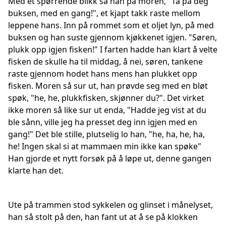
Med et spørrende blikk så han på moren, "Ta på deg
buksen, med en gang!", et kjapt takk raste mellom
leppene hans. Inn på rommet som et oljet lyn, på med
buksen og han suste gjennom kjøkkenet igjen. "Søren,
plukk opp igjen fisken!" I farten hadde han klart å velte
fisken de skulle ha til middag, å nei, søren, tankene
raste gjennom hodet hans mens han plukket opp
fisken. Moren så sur ut, han prøvde seg med en bløt
spøk, "he, he, plukkfisken, skjønner du?". Det virket
ikke moren så like sur ut enda, "Hadde jeg vist at du
ble sånn, ville jeg ha presset deg inn igjen med en
gang!" Det ble stille, plutselig lo han, "he, ha, he, ha,
he! Ingen skal si at mammaen min ikke kan spøke"
Han gjorde et nytt forsøk på å løpe ut, denne gangen
klarte han det.
Ute på trammen stod sykkelen og glinset i månelyset,
han så stolt på den, han fant ut at å se på klokken