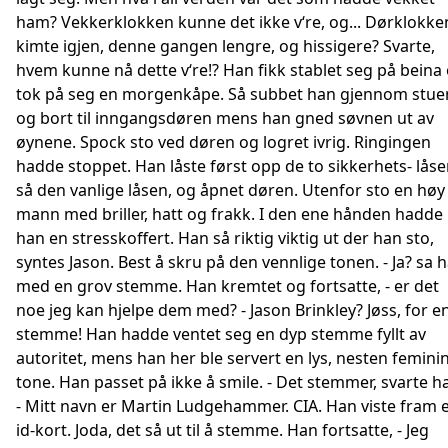
ham? Vekkerklokken kunne det ikke v‘re, og... Dørklokke
kimte igjen, denne gangen lengre, og hissigere? Svarte,
hvem kunne nå dette v‘re!? Han fikk stablet seg på beina
tok på seg en morgenkåpe. Så subbet han gjennom stue
og bort til inngangsdøren mens han gned søvnen ut av
øynene. Spock sto ved døren og logret ivrig. Ringingen
hadde stoppet. Han låste først opp de to sikkerhets- låse
så den vanlige låsen, og åpnet døren. Utenfor sto en høy
mann med briller, hatt og frakk. I den ene hånden hadde
han en stresskoffert. Han så riktig viktig ut der han sto,
syntes Jason. Best å skru på den vennlige tonen. - Ja? sa 
med en grov stemme. Han kremtet og fortsatte, - er det
noe jeg kan hjelpe dem med? - Jason Brinkley? Jøss, for e
stemme! Han hadde ventet seg en dyp stemme fyllt av
autoritet, mens han her ble servert en lys, nesten femini
tone. Han passet på ikke å smile. - Det stemmer, svarte h
- Mitt navn er Martin Ludgehammer. CIA. Han viste fram 
id-kort. Joda, det så ut til å stemme. Han fortsatte, - Jeg