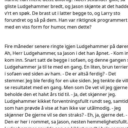
gliste Ludgehammer bredt, og Jason skjønte at det hadd
v‘rt en spøk. De brast ut i latter begge to, og Larry sto
forundret og så på dem. Han var riktignok programmert
med en viss form for humor, men dette?
Fire måneder senere ringte igjen Ludgehammer på døren
Ah, Herr Ludgehammer, sa Jason i det han åpnet. - Kom i
kom inn. Snart satt de begge i sofaen, og denne gangen 
Ludgehammer ja til te med en gang. En liten, brun terrier
i sofaen ved siden av ham. - De er altså ferdig? - Det
stemmer. Jeg ble ferdig for en uke siden. Jeg tenkte de vil
se resultatet med en gang. Men som De vet vil jeg gjerne
beholde den et halvt års tid til. - Ja, det skjønner jeg.
Ludgehammer kikket forventningsfullt rundt seg, samtid
som han prøvde å vise at han ikke var utålmodig. - Jeg
skjønner De gjerne vil se den straks? - Eh, ja, gjerne det. -
Den er her i rommet, sa Jason, nesten hemmelighetsfullt.