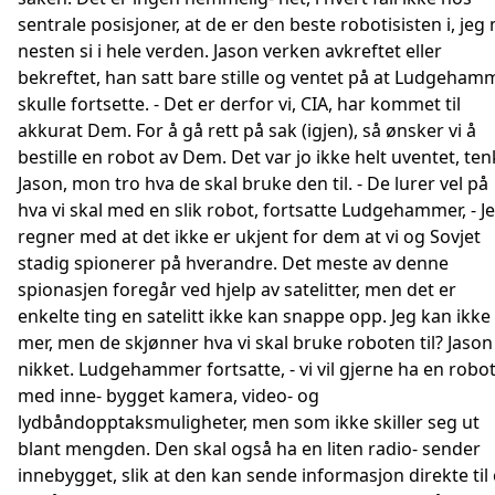
sentrale posisjoner, at de er den beste robotisisten i, jeg
nesten si i hele verden. Jason verken avkreftet eller
bekreftet, han satt bare stille og ventet på at Ludgeham
skulle fortsette. - Det er derfor vi, CIA, har kommet til
akkurat Dem. For å gå rett på sak (igjen), så ønsker vi å
bestille en robot av Dem. Det var jo ikke helt uventet, ten
Jason, mon tro hva de skal bruke den til. - De lurer vel på
hva vi skal med en slik robot, fortsatte Ludgehammer, - J
regner med at det ikke er ukjent for dem at vi og Sovjet
stadig spionerer på hverandre. Det meste av denne
spionasjen foregår ved hjelp av satelitter, men det er
enkelte ting en satelitt ikke kan snappe opp. Jeg kan ikke 
mer, men de skjønner hva vi skal bruke roboten til? Jason
nikket. Ludgehammer fortsatte, - vi vil gjerne ha en robo
med inne- bygget kamera, video- og
lydbåndopptaksmuligheter, men som ikke skiller seg ut
blant mengden. Den skal også ha en liten radio- sender
innebygget, slik at den kan sende informasjon direkte til