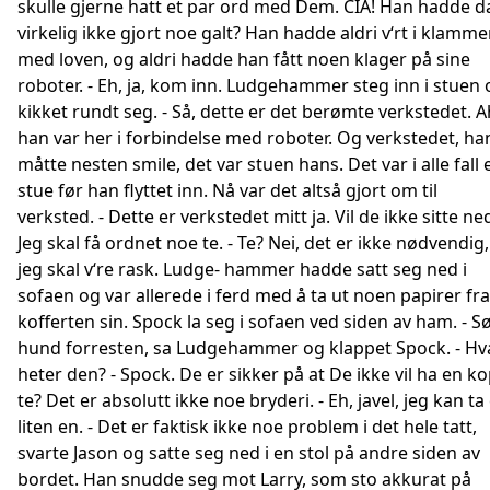
skulle gjerne hatt et par ord med Dem. CIA! Han hadde d
virkelig ikke gjort noe galt? Han hadde aldri v‘rt i klamme
med loven, og aldri hadde han fått noen klager på sine
roboter. - Eh, ja, kom inn. Ludgehammer steg inn i stuen 
kikket rundt seg. - Så, dette er det berømte verkstedet. A
han var her i forbindelse med roboter. Og verkstedet, ha
måtte nesten smile, det var stuen hans. Det var i alle fall 
stue før han flyttet inn. Nå var det altså gjort om til
verksted. - Dette er verkstedet mitt ja. Vil de ikke sitte ne
Jeg skal få ordnet noe te. - Te? Nei, det er ikke nødvendig,
jeg skal v‘re rask. Ludge- hammer hadde satt seg ned i
sofaen og var allerede i ferd med å ta ut noen papirer fra
kofferten sin. Spock la seg i sofaen ved siden av ham. - S
hund forresten, sa Ludgehammer og klappet Spock. - Hv
heter den? - Spock. De er sikker på at De ikke vil ha en k
te? Det er absolutt ikke noe bryderi. - Eh, javel, jeg kan ta
liten en. - Det er faktisk ikke noe problem i det hele tatt,
svarte Jason og satte seg ned i en stol på andre siden av
bordet. Han snudde seg mot Larry, som sto akkurat på