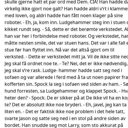
skulle gjerne hatt et par ord med Dem. CIA! Han hadde d
virkelig ikke gjort noe galt? Han hadde aldri v‘rt i klamme
med loven, og aldri hadde han fått noen klager på sine
roboter. - Eh, ja, kom inn. Ludgehammer steg inn i stuen 
kikket rundt seg. - Så, dette er det berømte verkstedet. A
han var her i forbindelse med roboter. Og verkstedet, ha
måtte nesten smile, det var stuen hans. Det var i alle fall 
stue før han flyttet inn. Nå var det altså gjort om til
verksted. - Dette er verkstedet mitt ja. Vil de ikke sitte ne
Jeg skal få ordnet noe te. - Te? Nei, det er ikke nødvendig,
jeg skal v‘re rask. Ludge- hammer hadde satt seg ned i
sofaen og var allerede i ferd med å ta ut noen papirer fra
kofferten sin. Spock la seg i sofaen ved siden av ham. - S
hund forresten, sa Ludgehammer og klappet Spock. - Hv
heter den? - Spock. De er sikker på at De ikke vil ha en k
te? Det er absolutt ikke noe bryderi. - Eh, javel, jeg kan ta
liten en. - Det er faktisk ikke noe problem i det hele tatt,
svarte Jason og satte seg ned i en stol på andre siden av
bordet. Han snudde seg mot Larry, som sto akkurat på