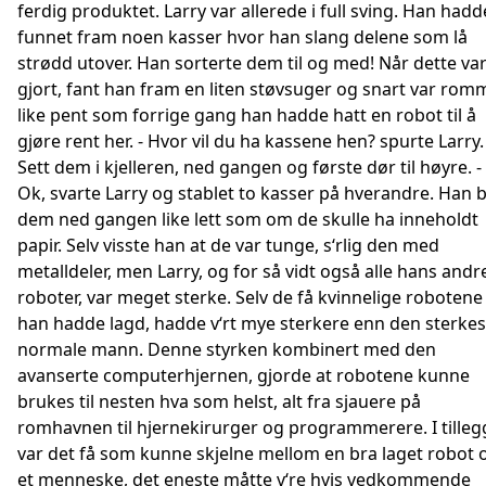
ferdig produktet. Larry var allerede i full sving. Han hadd
funnet fram noen kasser hvor han slang delene som lå
strødd utover. Han sorterte dem til og med! Når dette va
gjort, fant han fram en liten støvsuger og snart var rom
like pent som forrige gang han hadde hatt en robot til å
gjøre rent her. - Hvor vil du ha kassene hen? spurte Larry. 
Sett dem i kjelleren, ned gangen og første dør til høyre. -
Ok, svarte Larry og stablet to kasser på hverandre. Han 
dem ned gangen like lett som om de skulle ha inneholdt
papir. Selv visste han at de var tunge, s‘rlig den med
metalldeler, men Larry, og for så vidt også alle hans andr
roboter, var meget sterke. Selv de få kvinnelige robotene
han hadde lagd, hadde v‘rt mye sterkere enn den sterkes
normale mann. Denne styrken kombinert med den
avanserte computerhjernen, gjorde at robotene kunne
brukes til nesten hva som helst, alt fra sjauere på
romhavnen til hjernekirurger og programmerere. I tilleg
var det få som kunne skjelne mellom en bra laget robot 
et menneske, det eneste måtte v‘re hvis vedkommende