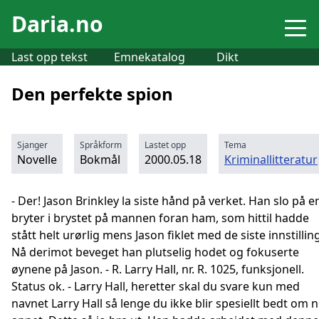
Daria.no
Last opp tekst
Emnekatalog
Dikt
Den perfekte spion
Sjanger
Språkform
Lastet opp
Tema
Novelle
Bokmål
2000.05.18
Kriminallitteratur
- Der! Jason Brinkley la siste hånd på verket. Han slo på e
bryter i brystet på mannen foran ham, som hittil hadde
stått helt urørlig mens Jason fiklet med de siste innstilling
Nå derimot beveget han plutselig hodet og fokuserte
øynene på Jason. - R. Larry Hall, nr. R. 1025, funksjonell.
Status ok. - Larry Hall, heretter skal du svare kun med
navnet Larry Hall så lenge du ikke blir spesiellt bedt om 