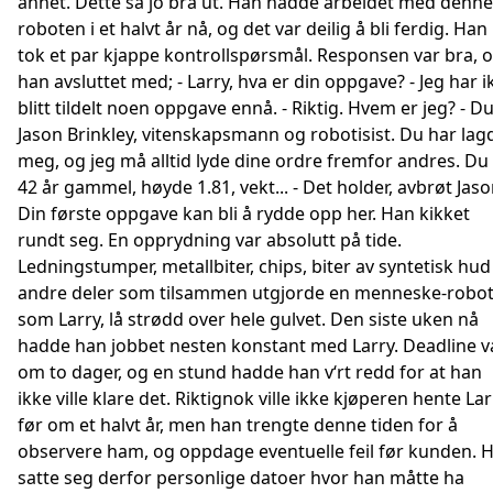
annet. Dette så jo bra ut. Han hadde arbeidet med denne
roboten i et halvt år nå, og det var deilig å bli ferdig. Han
tok et par kjappe kontrollspørsmål. Responsen var bra, 
han avsluttet med; - Larry, hva er din oppgave? - Jeg har i
blitt tildelt noen oppgave ennå. - Riktig. Hvem er jeg? - Du
Jason Brinkley, vitenskapsmann og robotisist. Du har lag
meg, og jeg må alltid lyde dine ordre fremfor andres. Du
42 år gammel, høyde 1.81, vekt... - Det holder, avbrøt Jaso
Din første oppgave kan bli å rydde opp her. Han kikket
rundt seg. En opprydning var absolutt på tide.
Ledningstumper, metallbiter, chips, biter av syntetisk hud
andre deler som tilsammen utgjorde en menneske-robo
som Larry, lå strødd over hele gulvet. Den siste uken nå
hadde han jobbet nesten konstant med Larry. Deadline v
om to dager, og en stund hadde han v‘rt redd for at han
ikke ville klare det. Riktignok ville ikke kjøperen hente Lar
før om et halvt år, men han trengte denne tiden for å
observere ham, og oppdage eventuelle feil før kunden. 
satte seg derfor personlige datoer hvor han måtte ha