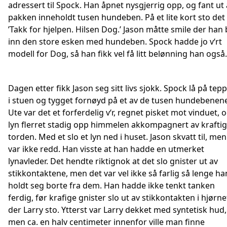
adressert til Spock. Han åpnet nysgjerrig opp, og fant ut 
pakken inneholdt tusen hundeben. På et lite kort sto det
’Takk for hjelpen. Hilsen Dog.’ Jason måtte smile der han 
inn den store esken med hundeben. Spock hadde jo v‘rt
modell for Dog, så han fikk vel få litt belønning han også.
Dagen etter fikk Jason seg sitt livs sjokk. Spock lå på tep
i stuen og tygget fornøyd på et av de tusen hundebenen
Ute var det et forferdelig v‘r, regnet pisket mot vinduet, 
lyn flerret stadig opp himmelen akkompagnert av kraftig
torden. Med et slo et lyn ned i huset. Jason skvatt til, men
var ikke redd. Han visste at han hadde en utmerket
lynavleder. Det hendte riktignok at det slo gnister ut av
stikkontaktene, men det var vel ikke så farlig så lenge ha
holdt seg borte fra dem. Han hadde ikke tenkt tanken
ferdig, før krafige gnister slo ut av stikkontakten i hjørne
der Larry sto. Ytterst var Larry dekket med syntetisk hud,
men ca. en halv centimeter innenfor ville man finne