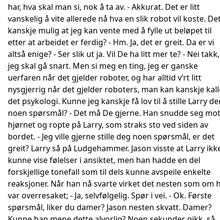
har, hva skal man si, nok å ta av. - Akkurat. Det er litt
vanskelig å vite allerede nå hva en slik robot vil koste. De
kanskje mulig at jeg kan vente med å fylle ut beløpet til
etter at arbeidet er ferdig? - Hm. Ja, det er greit. Da er vi
altså enige? - Ser slik ut ja. Vil De ha litt mer te? - Nei takk,
jeg skal gå snart. Men si meg en ting, jeg er ganske
uerfaren når det gjelder roboter, og har alltid v‘rt litt
nysgjerrig når det gjelder roboters, man kan kanskje kall
det psykologi. Kunne jeg kanskje få lov til å stille Larry de
noen spørsmål? - Det må De gjerne. Han snudde seg mo
hjørnet og ropte på Larry, som straks sto ved siden av
bordet. - Jeg ville gjerne stille deg noen spørsmål, er det
greit? Larry så på Ludgehammer. Jason visste at Larry ikk
kunne vise følelser i ansiktet, men han hadde en del
forskjellige tonefall som til dels kunne avspeile enkelte
reaksjoner. Når han nå svarte virket det nesten som om 
var overresaket; - Ja, selvfølgelig. Spør i vei. - Ok. Første
spørsmål, liker du damer? Jason nesten skvatt. Damer?
Kunne han mene dette alvorlig? Noen sekunder gikk, så