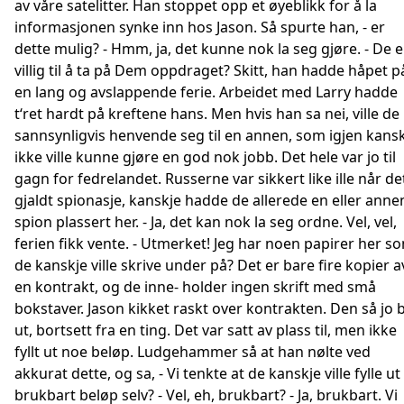
av våre satelitter. Han stoppet opp et øyeblikk for å la
informasjonen synke inn hos Jason. Så spurte han, - er
dette mulig? - Hmm, ja, det kunne nok la seg gjøre. - De e
villig til å ta på Dem oppdraget? Skitt, han hadde håpet p
en lang og avslappende ferie. Arbeidet med Larry hadde
t‘ret hardt på kreftene hans. Men hvis han sa nei, ville de
sannsynligvis henvende seg til en annen, som igjen kans
ikke ville kunne gjøre en god nok jobb. Det hele var jo til
gagn for fedrelandet. Russerne var sikkert like ille når de
gjaldt spionasje, kanskje hadde de allerede en eller anne
spion plassert her. - Ja, det kan nok la seg ordne. Vel, vel,
ferien fikk vente. - Utmerket! Jeg har noen papirer her s
de kanskje ville skrive under på? Det er bare fire kopier a
en kontrakt, og de inne- holder ingen skrift med små
bokstaver. Jason kikket raskt over kontrakten. Den så jo 
ut, bortsett fra en ting. Det var satt av plass til, men ikke
fyllt ut noe beløp. Ludgehammer så at han nølte ved
akkurat dette, og sa, - Vi tenkte at de kanskje ville fylle ut
brukbart beløp selv? - Vel, eh, brukbart? - Ja, brukbart. Vi