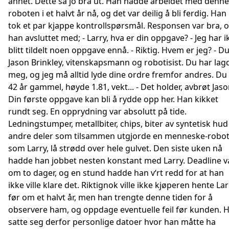
annet. Dette så jo bra ut. Han hadde arbeidet med denne
roboten i et halvt år nå, og det var deilig å bli ferdig. Han
tok et par kjappe kontrollspørsmål. Responsen var bra, 
han avsluttet med; - Larry, hva er din oppgave? - Jeg har i
blitt tildelt noen oppgave ennå. - Riktig. Hvem er jeg? - Du
Jason Brinkley, vitenskapsmann og robotisist. Du har lag
meg, og jeg må alltid lyde dine ordre fremfor andres. Du
42 år gammel, høyde 1.81, vekt... - Det holder, avbrøt Jaso
Din første oppgave kan bli å rydde opp her. Han kikket
rundt seg. En opprydning var absolutt på tide.
Ledningstumper, metallbiter, chips, biter av syntetisk hud
andre deler som tilsammen utgjorde en menneske-robo
som Larry, lå strødd over hele gulvet. Den siste uken nå
hadde han jobbet nesten konstant med Larry. Deadline v
om to dager, og en stund hadde han v‘rt redd for at han
ikke ville klare det. Riktignok ville ikke kjøperen hente Lar
før om et halvt år, men han trengte denne tiden for å
observere ham, og oppdage eventuelle feil før kunden. 
satte seg derfor personlige datoer hvor han måtte ha