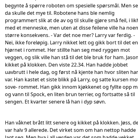
begynte å spørre roboten om spesielle spørsmål. Men se
da skulle det mye til. Robotene hans ble nemlig
programmert slik at de av og til skulle gjøre små feil, i lik
med et menneske, men uten at disse feilene ville ha noe
større konsekvens. - Var det noe mer? Larry var ferdig. -
Nei, ikke foreløpig. Larry nikket lett og gikk bort til det e
hjørnet i rommet. Her stillte han seg med ryggen mot
veggen, og slik ville han stå til det ble bruk for ham. Jaso
kikket på klokken. Den viste 22.34. Han hadde jobbet
uavbrutt i hele dag, og først nå kjente han hvor sliten ha
var. Han kastet et siste blikk på Larry, og satte kursen mo
sove- rommet. Han gikk innom kjøkkenet og fyllte opp m
og vann til Spock, en liten brun terrier, og fortsatte så til
sengen. Et kvarter senere lå han i dyp søvn.
Han våknet brått litt senere og kikket på klokken. Jøss, d
var halv 9 allerede. Det virket som om han nettop hadde
lagt seg. Men hva i all verden var det som hadde vekket