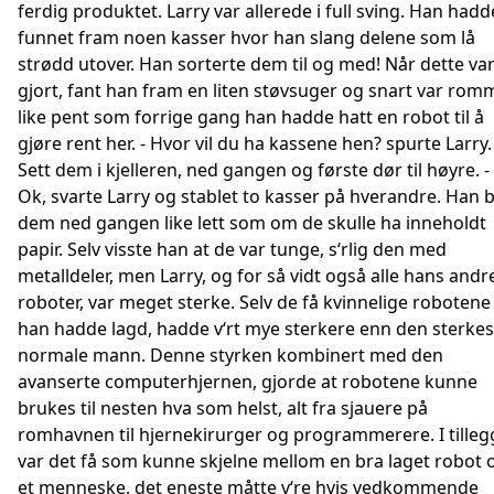
ferdig produktet. Larry var allerede i full sving. Han hadd
funnet fram noen kasser hvor han slang delene som lå
strødd utover. Han sorterte dem til og med! Når dette va
gjort, fant han fram en liten støvsuger og snart var rom
like pent som forrige gang han hadde hatt en robot til å
gjøre rent her. - Hvor vil du ha kassene hen? spurte Larry. 
Sett dem i kjelleren, ned gangen og første dør til høyre. -
Ok, svarte Larry og stablet to kasser på hverandre. Han 
dem ned gangen like lett som om de skulle ha inneholdt
papir. Selv visste han at de var tunge, s‘rlig den med
metalldeler, men Larry, og for så vidt også alle hans andr
roboter, var meget sterke. Selv de få kvinnelige robotene
han hadde lagd, hadde v‘rt mye sterkere enn den sterkes
normale mann. Denne styrken kombinert med den
avanserte computerhjernen, gjorde at robotene kunne
brukes til nesten hva som helst, alt fra sjauere på
romhavnen til hjernekirurger og programmerere. I tilleg
var det få som kunne skjelne mellom en bra laget robot 
et menneske, det eneste måtte v‘re hvis vedkommende