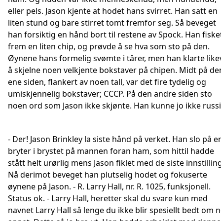
eller pels. Jason kjente at hodet hans svirret. Han satt en
liten stund og bare stirret tomt fremfor seg. Så beveget
han forsiktig en hånd bort til restene av Spock. Han fiske
frem en liten chip, og prøvde å se hva som sto på den.
Øynene hans formelig svømte i tårer, men han klarte like
å skjelne noen velkjente bokstaver på chipen. Midt på de
ene siden, flankert av noen tall, var det fire tydelig og
umiskjennelig bokstaver; CCCP. På den andre siden sto
noen ord som Jason ikke skjønte. Han kunne jo ikke russi
- Der! Jason Brinkley la siste hånd på verket. Han slo på e
bryter i brystet på mannen foran ham, som hittil hadde
stått helt urørlig mens Jason fiklet med de siste innstilling
Nå derimot beveget han plutselig hodet og fokuserte
øynene på Jason. - R. Larry Hall, nr. R. 1025, funksjonell.
Status ok. - Larry Hall, heretter skal du svare kun med
navnet Larry Hall så lenge du ikke blir spesiellt bedt om 