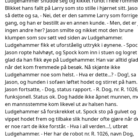
Ludgehammer snudde seg og kikket rundt i hele rommet
Blikket hans fallt på Larry som sto stille i hjørnet sitt. Jas
så dette og sa, - Nei, det er den samme Larry som forrige
gang, og han er bestillt av en annen kunde. - Men, det er 
ingen andre her? Jason smilte og nikket mot den brune
klumpen som sov søtt ved siden av Ludgehammer.
Ludgehammer fikk et uforståelig uttrykk i øynene. - Spoc
Jason ropte halvhøyt, og Spock kom inn i stuen og logret
glad da han fikk øye på Ludgehammer. Han var alltid gla
når det kom fremmede på besøk. Nå skjønte ikke
Ludgehammer noe som helst. - Hva er dette...? - Dog!, sa
Jason, og hunden i sofaen løftet hodet og stirret på ham.
Jason fortsatte, - Dog, status rapport. - R. Dog, nr. R. 1026
funksjonell. Status ok. Dog hadde ikke åpnet munnen, m
en mannsstemme kom likevel ut av halsen hans.
Ludgehammer så forskrekket ut. Spock sto på gulvet og
vippet hodet frem og tilbake slik hunder ofte gjøre når d
er noe rart de ikke forstår. - Hva i all verden...!, utbrøt
Ludgehammer. - Her har de robot nr. R. 1026, navn Dog,