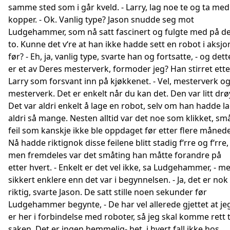
samme sted som i går kveld. - Larry, lag noe te og ta med
kopper. - Ok. Vanlig type? Jason snudde seg mot
Ludgehammer, som nå satt fascinert og fulgte med på d
to. Kunne det v‘re at han ikke hadde sett en robot i aksjo
før? - Eh, ja, vanlig type, svarte han og fortsatte, - og dett
er et av Deres mesterverk, formoder jeg? Han stirret ette
Larry som forsvant inn på kjøkkenet. - Vel, mesterverk o
mesterverk. Det er enkelt når du kan det. Den var litt drø
Det var aldri enkelt å lage en robot, selv om han hadde l
aldri så mange. Nesten alltid var det noe som klikket, sm
feil som kanskje ikke ble oppdaget før etter flere månede
Nå hadde riktignok disse feilene blitt stadig f‘rre og f‘rre,
men fremdeles var det småting han måtte forandre på
etter hvert. - Enkelt er det vel ikke, sa Ludgehammer, - m
sikkert enklere enn det var i begynnelsen. - Ja, det er nok
riktig, svarte Jason. De satt stille noen sekunder før
Ludgehammer begynte, - De har vel allerede gjettet at je
er her i forbindelse med roboter, så jeg skal komme rett t
saken. Det er ingen hemmelig- het, i hvert fall ikke hos