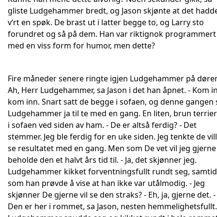
gliste Ludgehammer bredt, og Jason skjønte at det hadd
v‘rt en spøk. De brast ut i latter begge to, og Larry sto
forundret og så på dem. Han var riktignok programmert
med en viss form for humor, men dette?
Fire måneder senere ringte igjen Ludgehammer på døren
Ah, Herr Ludgehammer, sa Jason i det han åpnet. - Kom i
kom inn. Snart satt de begge i sofaen, og denne gangen 
Ludgehammer ja til te med en gang. En liten, brun terrier
i sofaen ved siden av ham. - De er altså ferdig? - Det
stemmer. Jeg ble ferdig for en uke siden. Jeg tenkte de vil
se resultatet med en gang. Men som De vet vil jeg gjerne
beholde den et halvt års tid til. - Ja, det skjønner jeg.
Ludgehammer kikket forventningsfullt rundt seg, samtid
som han prøvde å vise at han ikke var utålmodig. - Jeg
skjønner De gjerne vil se den straks? - Eh, ja, gjerne det. -
Den er her i rommet, sa Jason, nesten hemmelighetsfullt.