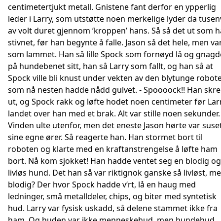
centimetertjukt metall. Gnistene fant derfor en ypperlig
leder i Larry, som utstøtte noen merkelige lyder da tusen
av volt duret gjennom ’kroppen’ hans. Så så det ut som 
stivnet, før han begynte å falle. Jason så det hele, men va
som lammet. Han så lille Spock som fornøyd lå og gnagd
på hundebenet sitt, han så Larry som fallt, og han så at
Spock ville bli knust under vekten av den blytunge robot
som nå nesten hadde nådd gulvet. - Spoooock!! Han skre
ut, og Spock rakk og løfte hodet noen centimeter før Lar
landet over han med et brak. Alt var stille noen sekunder.
Vinden ulte utenfor, men det eneste Jason hørte var suset
sine egne ører. Så reagerte han. Han stormet bort til
roboten og klarte med en kraftanstrengelse å løfte ham
bort. Nå kom sjokket! Han hadde ventet seg en blodig og
livløs hund. Det han så var riktignok ganske så livløst, m
blodig? Der hvor Spock hadde v‘rt, lå en haug med
ledninger, små metalldeler, chips, og biter med syntetisk
hud. Larry var fysisk uskadd, så delene stammet ikke fra
ham. Og huden var ikke menneskehud, men hundehud,