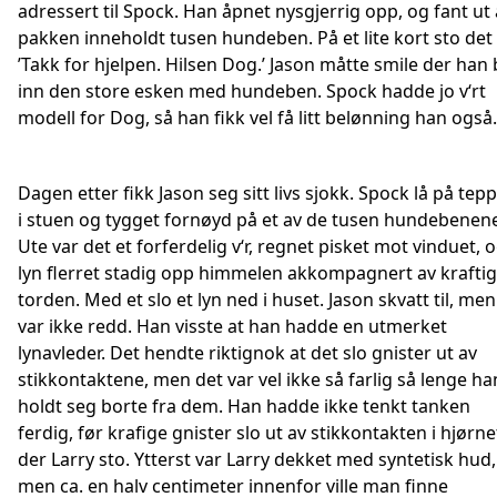
adressert til Spock. Han åpnet nysgjerrig opp, og fant ut 
pakken inneholdt tusen hundeben. På et lite kort sto det
’Takk for hjelpen. Hilsen Dog.’ Jason måtte smile der han 
inn den store esken med hundeben. Spock hadde jo v‘rt
modell for Dog, så han fikk vel få litt belønning han også.
Dagen etter fikk Jason seg sitt livs sjokk. Spock lå på tep
i stuen og tygget fornøyd på et av de tusen hundebenen
Ute var det et forferdelig v‘r, regnet pisket mot vinduet, 
lyn flerret stadig opp himmelen akkompagnert av kraftig
torden. Med et slo et lyn ned i huset. Jason skvatt til, men
var ikke redd. Han visste at han hadde en utmerket
lynavleder. Det hendte riktignok at det slo gnister ut av
stikkontaktene, men det var vel ikke så farlig så lenge ha
holdt seg borte fra dem. Han hadde ikke tenkt tanken
ferdig, før krafige gnister slo ut av stikkontakten i hjørne
der Larry sto. Ytterst var Larry dekket med syntetisk hud,
men ca. en halv centimeter innenfor ville man finne