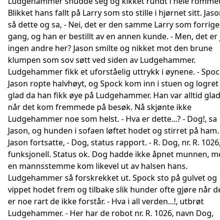
Ludgehammer snudde seg og kikket rundt i hele rommet
Blikket hans fallt på Larry som sto stille i hjørnet sitt. Jas
så dette og sa, - Nei, det er den samme Larry som forrige
gang, og han er bestillt av en annen kunde. - Men, det er 
ingen andre her? Jason smilte og nikket mot den brune
klumpen som sov søtt ved siden av Ludgehammer.
Ludgehammer fikk et uforståelig uttrykk i øynene. - Spoc
Jason ropte halvhøyt, og Spock kom inn i stuen og logret
glad da han fikk øye på Ludgehammer. Han var alltid gla
når det kom fremmede på besøk. Nå skjønte ikke
Ludgehammer noe som helst. - Hva er dette...? - Dog!, sa
Jason, og hunden i sofaen løftet hodet og stirret på ham.
Jason fortsatte, - Dog, status rapport. - R. Dog, nr. R. 1026
funksjonell. Status ok. Dog hadde ikke åpnet munnen, m
en mannsstemme kom likevel ut av halsen hans.
Ludgehammer så forskrekket ut. Spock sto på gulvet og
vippet hodet frem og tilbake slik hunder ofte gjøre når d
er noe rart de ikke forstår. - Hva i all verden...!, utbrøt
Ludgehammer. - Her har de robot nr. R. 1026, navn Dog,