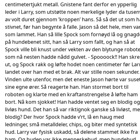
centimetertjukt metall. Gnistene fant derfor en ypperlig
leder i Larry, som utstøtte noen merkelige lyder da tusen
av volt duret gjennom ’kroppen’ hans. Så så det ut som 
stivnet, før han begynte å falle. Jason så det hele, men va
som lammet. Han så lille Spock som fornøyd lå og gnagd
på hundebenet sitt, han så Larry som fallt, og han så at
Spock ville bli knust under vekten av den blytunge robot
som nå nesten hadde nådd gulvet. - Spoooock!! Han skre
ut, og Spock rakk og løfte hodet noen centimeter før Lar
landet over han med et brak. Alt var stille noen sekunder.
Vinden ulte utenfor, men det eneste Jason hørte var suset
sine egne ører. Så reagerte han. Han stormet bort til
roboten og klarte med en kraftanstrengelse å løfte ham
bort. Nå kom sjokket! Han hadde ventet seg en blodig og
livløs hund. Det han så var riktignok ganske så livløst, m
blodig? Der hvor Spock hadde v‘rt, lå en haug med
ledninger, små metalldeler, chips, og biter med syntetisk
hud. Larry var fysisk uskadd, så delene stammet ikke fra
ham. Og huden var ikke menneskehud, men hundehud,