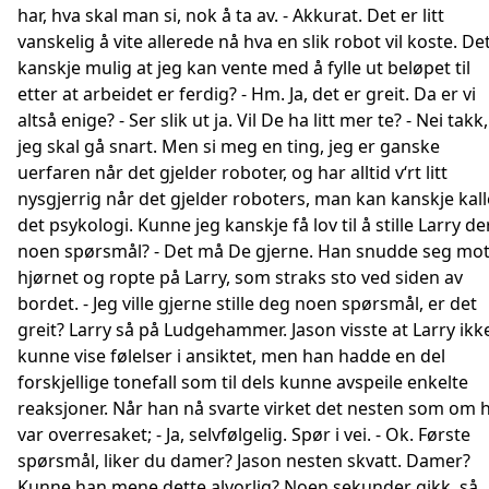
har, hva skal man si, nok å ta av. - Akkurat. Det er litt
vanskelig å vite allerede nå hva en slik robot vil koste. De
kanskje mulig at jeg kan vente med å fylle ut beløpet til
etter at arbeidet er ferdig? - Hm. Ja, det er greit. Da er vi
altså enige? - Ser slik ut ja. Vil De ha litt mer te? - Nei takk,
jeg skal gå snart. Men si meg en ting, jeg er ganske
uerfaren når det gjelder roboter, og har alltid v‘rt litt
nysgjerrig når det gjelder roboters, man kan kanskje kall
det psykologi. Kunne jeg kanskje få lov til å stille Larry de
noen spørsmål? - Det må De gjerne. Han snudde seg mo
hjørnet og ropte på Larry, som straks sto ved siden av
bordet. - Jeg ville gjerne stille deg noen spørsmål, er det
greit? Larry så på Ludgehammer. Jason visste at Larry ikk
kunne vise følelser i ansiktet, men han hadde en del
forskjellige tonefall som til dels kunne avspeile enkelte
reaksjoner. Når han nå svarte virket det nesten som om 
var overresaket; - Ja, selvfølgelig. Spør i vei. - Ok. Første
spørsmål, liker du damer? Jason nesten skvatt. Damer?
Kunne han mene dette alvorlig? Noen sekunder gikk, så