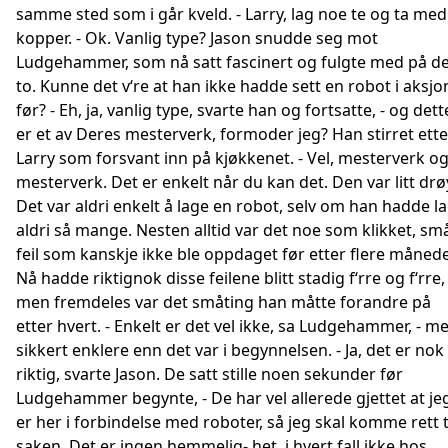
samme sted som i går kveld. - Larry, lag noe te og ta med
kopper. - Ok. Vanlig type? Jason snudde seg mot
Ludgehammer, som nå satt fascinert og fulgte med på d
to. Kunne det v‘re at han ikke hadde sett en robot i aksjo
før? - Eh, ja, vanlig type, svarte han og fortsatte, - og dett
er et av Deres mesterverk, formoder jeg? Han stirret ette
Larry som forsvant inn på kjøkkenet. - Vel, mesterverk o
mesterverk. Det er enkelt når du kan det. Den var litt drø
Det var aldri enkelt å lage en robot, selv om han hadde l
aldri så mange. Nesten alltid var det noe som klikket, sm
feil som kanskje ikke ble oppdaget før etter flere månede
Nå hadde riktignok disse feilene blitt stadig f‘rre og f‘rre,
men fremdeles var det småting han måtte forandre på
etter hvert. - Enkelt er det vel ikke, sa Ludgehammer, - m
sikkert enklere enn det var i begynnelsen. - Ja, det er nok
riktig, svarte Jason. De satt stille noen sekunder før
Ludgehammer begynte, - De har vel allerede gjettet at je
er her i forbindelse med roboter, så jeg skal komme rett t
saken. Det er ingen hemmelig- het, i hvert fall ikke hos