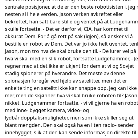
sentrale posisjoner, at de er den beste robotisisten i, jeg
nesten si i hele verden. Jason verken avkreftet eller
bekreftet, han satt bare stille og ventet på at Ludgeham
skulle fortsette. - Det er derfor vi, CIA, har kommet til
akkurat Dem. For å gå rett på sak (igjen), så ønsker vi å
bestille en robot av Dem. Det var jo ikke helt uventet, ten
Jason, mon tro hva de skal bruke den til. - De lurer vel på
hva vi skal med en slik robot, fortsatte Ludgehammer, - J
regner med at det ikke er ukjent for dem at vi og Sovjet
stadig spionerer på hverandre. Det meste av denne
spionasjen foregår ved hjelp av satelitter, men det er
enkelte ting en satelitt ikke kan snappe opp. Jeg kan ikke 
mer, men de skjønner hva vi skal bruke roboten til? Jason
nikket. Ludgehammer fortsatte, - vi vil gjerne ha en robo
med inne- bygget kamera, video- og
lydbåndopptaksmuligheter, men som ikke skiller seg ut
blant mengden. Den skal også ha en liten radio- sender
innebygget, slik at den kan sende informasjon direkte til