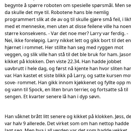
begynte å spørre roboten om spesielle spørsmål. Men se
da skulle det mye til. Robotene hans ble nemlig
programmert slik at de av og til skulle gjøre små feil, i lik
med et menneske, men uten at disse feilene ville ha noe
større konsekvens. - Var det noe mer? Larry var ferdig. -
Nei, ikke foreløpig. Larry nikket lett og gikk bort til det e
hjørnet i rommet. Her stillte han seg med ryggen mot
veggen, og slik ville han stå til det ble bruk for ham. Jaso
kikket på klokken. Den viste 22.34. Han hadde jobbet
uavbrutt i hele dag, og først nå kjente han hvor sliten ha
var. Han kastet et siste blikk på Larry, og satte kursen mo
sove- rommet. Han gikk innom kjøkkenet og fyllte opp m
og vann til Spock, en liten brun terrier, og fortsatte så til
sengen. Et kvarter senere lå han i dyp søvn.
Han våknet brått litt senere og kikket på klokken. Jøss, d
var halv 9 allerede. Det virket som om han nettop hadde
lagt seg. Men hva i all verden var det som hadde vekket