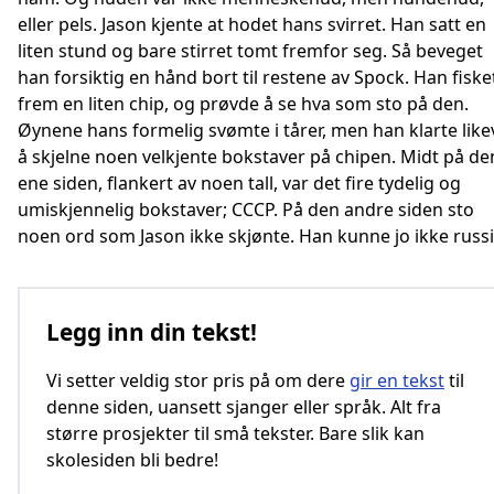
eller pels. Jason kjente at hodet hans svirret. Han satt en
liten stund og bare stirret tomt fremfor seg. Så beveget
han forsiktig en hånd bort til restene av Spock. Han fiske
frem en liten chip, og prøvde å se hva som sto på den.
Øynene hans formelig svømte i tårer, men han klarte like
å skjelne noen velkjente bokstaver på chipen. Midt på de
ene siden, flankert av noen tall, var det fire tydelig og
umiskjennelig bokstaver; CCCP. På den andre siden sto
noen ord som Jason ikke skjønte. Han kunne jo ikke russi
Legg inn din tekst!
Vi setter veldig stor pris på om dere
gir en tekst
til
denne siden, uansett sjanger eller språk. Alt fra
større prosjekter til små tekster. Bare slik kan
skolesiden bli bedre!