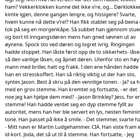
ham? Vekkerklokken kunne det ikke v‘re, og... Dørklokke
kimte igjen, denne gangen lengre, og hissigere? Svarte,
hvem kunne nå dette v‘re!? Han fikk stablet seg på beina
tok på seg en morgenkåpe. Så subbet han gjennom stue
og bort til inngangsdøren mens han gned søvnen ut av
øynene. Spock sto ved døren og logret ivrig. Ringingen
hadde stoppet. Han låste først opp de to sikkerhets- låse
så den vanlige låsen, og åpnet døren. Utenfor sto en høy
mann med briller, hatt og frakk. I den ene hånden hadde
han en stresskoffert. Han så riktig viktig ut der han sto,
syntes Jason. Best å skru på den vennlige tonen. - Ja? sa 
med en grov stemme. Han kremtet og fortsatte, - er det
noe jeg kan hjelpe dem med? - Jason Brinkley? Jøss, for e
stemme! Han hadde ventet seg en dyp stemme fyllt av
autoritet, mens han her ble servert en lys, nesten femini
tone. Han passet på ikke å smile. - Det stemmer, svarte h
- Mitt navn er Martin Ludgehammer. CIA. Han viste fram 
id-kort. Joda, det så ut til å stemme. Han fortsatte, - Jeg