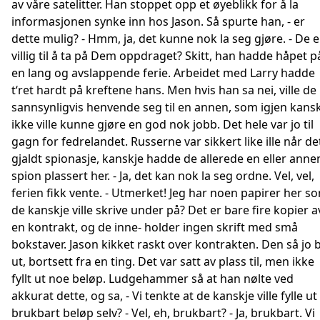
av våre satelitter. Han stoppet opp et øyeblikk for å la
informasjonen synke inn hos Jason. Så spurte han, - er
dette mulig? - Hmm, ja, det kunne nok la seg gjøre. - De e
villig til å ta på Dem oppdraget? Skitt, han hadde håpet p
en lang og avslappende ferie. Arbeidet med Larry hadde
t‘ret hardt på kreftene hans. Men hvis han sa nei, ville de
sannsynligvis henvende seg til en annen, som igjen kans
ikke ville kunne gjøre en god nok jobb. Det hele var jo til
gagn for fedrelandet. Russerne var sikkert like ille når de
gjaldt spionasje, kanskje hadde de allerede en eller anne
spion plassert her. - Ja, det kan nok la seg ordne. Vel, vel,
ferien fikk vente. - Utmerket! Jeg har noen papirer her s
de kanskje ville skrive under på? Det er bare fire kopier a
en kontrakt, og de inne- holder ingen skrift med små
bokstaver. Jason kikket raskt over kontrakten. Den så jo 
ut, bortsett fra en ting. Det var satt av plass til, men ikke
fyllt ut noe beløp. Ludgehammer så at han nølte ved
akkurat dette, og sa, - Vi tenkte at de kanskje ville fylle ut
brukbart beløp selv? - Vel, eh, brukbart? - Ja, brukbart. Vi