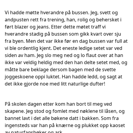
Vi hadde møtte hverandre på bussen. Jeg, svett og
andpusten rett fra trening, han, rolig og behersket i
ført blazer og jeans. Etter dette møtet traff vi
hverandre stadig på bussen som gikk kvart over sju
fra byen. Men det var ikke før en dag bussen var full at
vi ble ordentlig kjent. Det eneste ledige setet var ved
siden av ham. Jeg slo meg ned og lo flaut over at han
ikke var veldig heldig med den han delte setet med, og
måtte bare beklage dersom bagen med de svette
joggeskoene oppi luktet. Han hadde ledd, og sagt at
det ikke gjorde noe med litt naturlige dufter!
På skolen dagen etter kom han bort til meg ved
skapene. Jeg stod og fomlet med nøklene til låsen, og
bannet lavt i det alle bøkene datt i bakken. Som fra
ingensteds var han på knærne og plukket opp kaoset
av naturfagsbøker og ark.