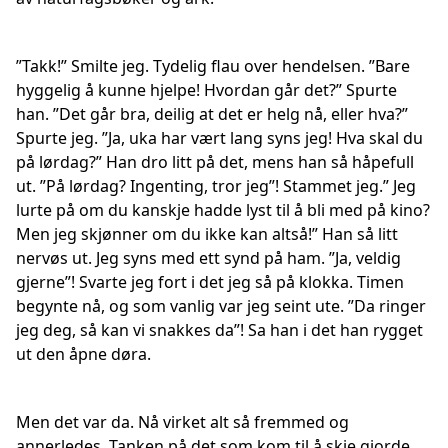
”Takk!” Smilte jeg. Tydelig flau over hendelsen. ”Bare
hyggelig å kunne hjelpe! Hvordan går det?” Spurte
han. ”Det går bra, deilig at det er helg nå, eller hva?”
Spurte jeg. ”Ja, uka har vært lang syns jeg! Hva skal du
på lørdag?” Han dro litt på det, mens han så håpefull
ut. ”På lørdag? Ingenting, tror jeg”! Stammet jeg.” Jeg
lurte på om du kanskje hadde lyst til å bli med på kino?
Men jeg skjønner om du ikke kan altså!” Han så litt
nervøs ut. Jeg syns med ett synd på ham. ”Ja, veldig
gjerne”! Svarte jeg fort i det jeg så på klokka. Timen
begynte nå, og som vanlig var jeg seint ute. ”Da ringer
jeg deg, så kan vi snakkes da”! Sa han i det han rygget
ut den åpne døra.
Men det var da. Nå virket alt så fremmed og
annerledes. Tanken på det som kom til å skje gjorde