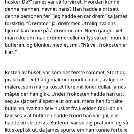
husker De?” James var så forvirret. Hvordan kunne
denne mannen, navnet hans? Han hadde aldri sett
denne personen før. ”Jeg hadde en rar drøm” sa James
forsiktig. ”Drømmer ja, drømmer. Utrolig hva ens
hjerne kan finne på å drømme om. Noen ganger vet
man ikke om man drømmer, eller er lys våken” mumlet
butleren, og blunket med et smil. ”Nå vel, frokosten er
klar. ”
Resten av huset, var som det første rommet. Stort og
praktfullt. Det hang malerier rundt i huset, av kjente
malere, som må ha kostet flere millioner dollar. James
måpte der han gikk. Under frokosten hadde han tatt
seg av sjansen å spørre ut om alt, mens han fortalte
butleren hva han selv husket fra kvelden før. Han en
følelse av at butleren hadde trodd han var gal, eller
hadde en skrue løs. Butleren var veldig pratsom, og så
litt skeptisk ut, da James spurte om han kunne fortelle