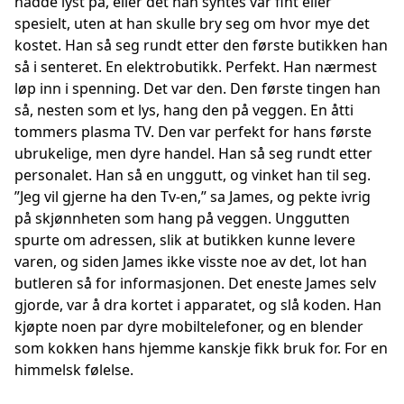
hadde lyst på, eller det han syntes var fint eller
spesielt, uten at han skulle bry seg om hvor mye det
kostet. Han så seg rundt etter den første butikken han
så i senteret. En elektrobutikk. Perfekt. Han nærmest
løp inn i spenning. Det var den. Den første tingen han
så, nesten som et lys, hang den på veggen. En åtti
tommers plasma TV. Den var perfekt for hans første
ubrukelige, men dyre handel. Han så seg rundt etter
personalet. Han så en unggutt, og vinket han til seg.
”Jeg vil gjerne ha den Tv-en,” sa James, og pekte ivrig
på skjønnheten som hang på veggen. Unggutten
spurte om adressen, slik at butikken kunne levere
varen, og siden James ikke visste noe av det, lot han
butleren så for informasjonen. Det eneste James selv
gjorde, var å dra kortet i apparatet, og slå koden. Han
kjøpte noen par dyre mobiltelefoner, og en blender
som kokken hans hjemme kanskje fikk bruk for. For en
himmelsk følelse.