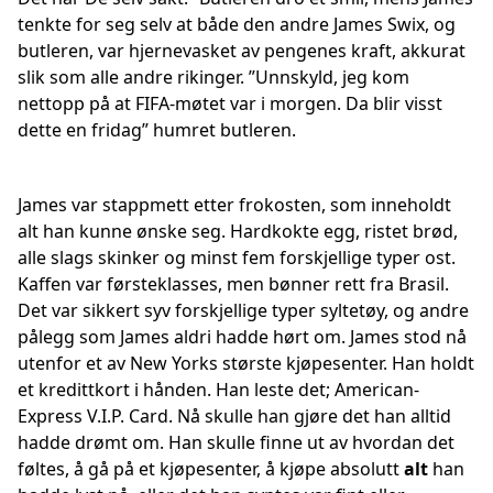
tenkte for seg selv at både den andre James Swix, og
butleren, var hjernevasket av pengenes kraft, akkurat
slik som alle andre rikinger. ”Unnskyld, jeg kom
nettopp på at FIFA-møtet var i morgen. Da blir visst
dette en fridag” humret butleren.
James var stappmett etter frokosten, som inneholdt
alt han kunne ønske seg. Hardkokte egg, ristet brød,
alle slags skinker og minst fem forskjellige typer ost.
Kaffen var førsteklasses, men bønner rett fra Brasil.
Det var sikkert syv forskjellige typer syltetøy, og andre
pålegg som James aldri hadde hørt om. James stod nå
utenfor et av New Yorks største kjøpesenter. Han holdt
et kredittkort i hånden. Han leste det; American-
Express V.I.P. Card. Nå skulle han gjøre det han alltid
hadde drømt om. Han skulle finne ut av hvordan det
føltes, å gå på et kjøpesenter, å kjøpe absolutt
alt
han