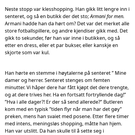
Neste stopp var klesshopping. Han gikk litt lengre inn i
senteret, og så en butikk der det sto;
Armani for men.
Armani hadde han da hørt om? Det var det merket alle
store fotballspillere, og andre kjendiser gikk med. Det
gikk to sekunder, før han var inne i butikken, og så
etter en dress, eller et par bukser, eller kanskje en
skjorte som var kul.
Han hørte en stemme i høytalerne på senteret ” Mine
damer og herrer. Senteret stenges om femten
minutter. Vi håper dere har fått kjøpt det dere trengte,
og at dere trives her. Ha en fortsatt fortryllende dag!”
”Hva i alle dager?! Er der så send allerede?” Butleren
kom med en typisk ”tiden flyr når man har det gøy”
preken, mens han svaiet med posene. Etter flere timer
med intens, meningsløs shopping, måtte han hjem.
Han var utslitt. Da han skulle til å sette seg i