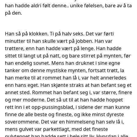
han hadde aldri følt denne.. unike følelsen, bare av å ta
på den.
Han så på klokken. Ti på halv seks. Det var førti
minutter til han skulle vært på jobben. Han var
trøttere, enn han hadde vært på lenge. Han hadde
sittet til langt ut på natt, og bare stirret på mynten, før
han endelig sovnet. Mens han druknet i sine egne
tanker om denne mystiske mynten, fortsatt trøtt, la
han merke til at rommet han lå i, var helt annerledes
enn hans eget. Han skjønte straks at han befant seg et
annet sted. Rommet han befant seg i, var større, finere
og mer moderne. Det så ut til at han hadde hoppet
rett inn i et opp-pussingsblad, i sidene der man kunne
finne de alle beste og fineste, og ikke minst dyreste
soverommene. Det var en himmelseng han selv lå i,
mens gulvet var parkettlagt, med det fineste
gulvteppet han hadde sett i hele sitt liv. Hvordan i alle