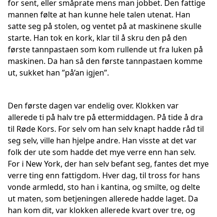
for sent, eller småprate mens man jobbet. Den fattige
mannen følte at han kunne hele talen utenat. Han
satte seg på stolen, og ventet på at maskinene skulle
starte. Han tok en kork, klar til å skru den på den
første tannpastaen som kom rullende ut fra luken på
maskinen. Da han så den første tannpastaen komme
ut, sukket han ”på’an igjen”.
Den første dagen var endelig over. Klokken var
allerede ti på halv tre på ettermiddagen. På tide å dra
til Røde Kors. For selv om han selv knapt hadde råd til
seg selv, ville han hjelpe andre. Han visste at det var
folk der ute som hadde det mye verre enn han selv.
For i New York, der han selv befant seg, fantes det mye
verre ting enn fattigdom. Hver dag, til tross for hans
vonde armledd, sto han i kantina, og smilte, og delte
ut maten, som betjeningen allerede hadde laget. Da
han kom dit, var klokken allerede kvart over tre, og