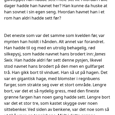
dager hadde han havnet her? Han kunne da huske at
han sovnet i sin egen seng. Hvordan havnet han i et
rom han aldri hadde sett før?
Det eneste som var det samme som kvelden før, var
mynten han holdt i hånden. Alt annet var forandret.
Han hadde til og med en utrolig behagelig, rød
silkepysj, som hadde navnet hans brodert inn:
James
Swix.
Han hadde aldri før sett denne pysjen, likevel
stod navnet hans brodert på den men en gullfarget
trå. Han gikk bort til vinduet. Han så ut på hagen. Det
var en gigantisk hage, med blomster i regnbuens
farger, som strakte seg over et stort område. Lengre
bort, var det et så nydelig gress, med den fineste
grønne fargen han noen gang hadde sett. Lengre bort
var det et stor tre, som kastet skygge over noen
sittebenker. Ved siden av benkene, var det noe som så