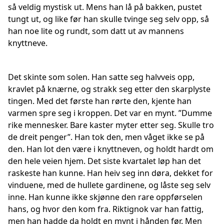
så veldig mystisk ut. Mens han lå på bakken, pustet
tungt ut, og like før han skulle tvinge seg selv opp, så
han noe lite og rundt, som datt ut av mannens
knyttneve.
Det skinte som solen. Han satte seg halvveis opp,
kravlet på knærne, og strakk seg etter den skarplyste
tingen. Med det første han rørte den, kjente han
varmen spre seg i kroppen. Det var en mynt. ”Dumme
rike mennesker. Bare kaster myter etter seg. Skulle tro
de dreit penger”. Han tok den, men våget ikke se på
den. Han lot den være i knyttneven, og holdt hardt om
den hele veien hjem. Det siste kvartalet løp han det
raskeste han kunne. Han heiv seg inn døra, dekket for
vinduene, med de hullete gardinene, og låste seg selv
inne. Han kunne ikke skjønne den rare oppførselen
hans, og hvor den kom fra. Riktignok var han fattig,
men han hadde da holdt en mynt i hånden før. Men