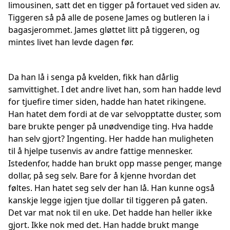
limousinen, satt det en tigger på fortauet ved siden av.
Tiggeren så på alle de posene James og butleren la i
bagasjerommet. James gløttet litt på tiggeren, og
mintes livet han levde dagen før.
Da han lå i senga på kvelden, fikk han dårlig
samvittighet. I det andre livet han, som han hadde levd
for tjuefire timer siden, hadde han hatet rikingene.
Han hatet dem fordi at de var selvopptatte duster, som
bare brukte penger på unødvendige ting. Hva hadde
han selv gjort? Ingenting. Her hadde han muligheten
til å hjelpe tusenvis av andre fattige mennesker.
Istedenfor, hadde han brukt opp masse penger, mange
dollar, på seg selv. Bare for å kjenne hvordan det
føltes. Han hatet seg selv der han lå. Han kunne også
kanskje legge igjen tjue dollar til tiggeren på gaten.
Det var mat nok til en uke. Det hadde han heller ikke
gjort. Ikke nok med det. Han hadde brukt mange