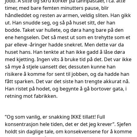
jobb. Å sitte og skru korker på tannpastaer, i ca. åtte
timer, med bare femten minutters pause, blir
håndleddet og resten av armen, veldig sliten. Han gikk
ut. Han snudde seg, og så på huset sitt, der han
bodde. Taket var hullete, og døra hang bare på den
ene hengselen. Det så mest ut som en trehytte som et
par elleve -åringer hadde snekret. Men dette var da
huset hans. Han tenkte at han ikke gadd å låse døra
med kjetting. Ingen vits å bruke tid på det. Det var ikke
så mye å stjele uansett der, dessuten kunne han
risikere å komme for sent til jobben, og da hadde han
fått sparken. Det var det siste han trengte akkurat nå.
Han ristet på hodet, og begynte å gå bortover gata, i
retning mot fabrikken.
”Og som vanlig, er snakking IKKE tillatt! Full
konsentrasjon hele tiden, det er det jeg krever”. Sjefen
holdt sin daglige tale, om konsekvensene for å komme