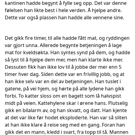
kantinen hadde begynt å fylle seg opp. Det var denne
følelsen han likte best i hele verden. Å hjelpe andre.
Dette var også plassen han hadde alle vennene sine.
Det gikk fire timer, til alle hadde fått mat, og ryddingen
var gjort unna. Allerede begynte betjeningen å lage
mat for kveldsøkta. Han syntes synd på dem, og hadde
så lyst til å hjelpe dem mer, men han klarte ikke mer.
Dessuten fikk han ikke lov til å jobbe der mer enn 5
timer hver dag. Siden dette var en frivillig jobb, og at
han ikke selv var en del av betjeningen. Han tuslet i
gatene, på vei hjem, og hørte på alle lydene han gikk
forbi. To katter sloss om en bagett som lå halvspist
midt på veien. Kattehylene skar i ørene hans. Plutselig
gikk en bilalarm av, og han skvatt, og datt. Han kjente
at det var like før hodet eksploderte. Han var så sliten
at han ikke klare å reise seg med en gang. Foran han
gikk det en mann, kledd i svart, fra topp til tå. Mannen