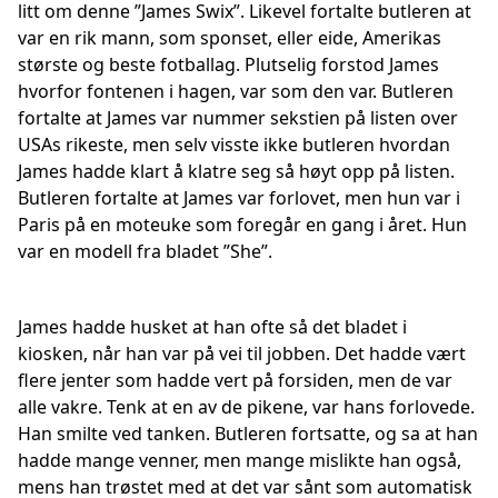
litt om denne ”James Swix”. Likevel fortalte butleren at
var en rik mann, som sponset, eller eide, Amerikas
største og beste fotballag. Plutselig forstod James
hvorfor fontenen i hagen, var som den var. Butleren
fortalte at James var nummer sekstien på listen over
USAs rikeste, men selv visste ikke butleren hvordan
James hadde klart å klatre seg så høyt opp på listen.
Butleren fortalte at James var forlovet, men hun var i
Paris på en moteuke som foregår en gang i året. Hun
var en modell fra bladet ”She”.
James hadde husket at han ofte så det bladet i
kiosken, når han var på vei til jobben. Det hadde vært
flere jenter som hadde vert på forsiden, men de var
alle vakre. Tenk at en av de pikene, var hans forlovede.
Han smilte ved tanken. Butleren fortsatte, og sa at han
hadde mange venner, men mange mislikte han også,
mens han trøstet med at det var sånt som automatisk