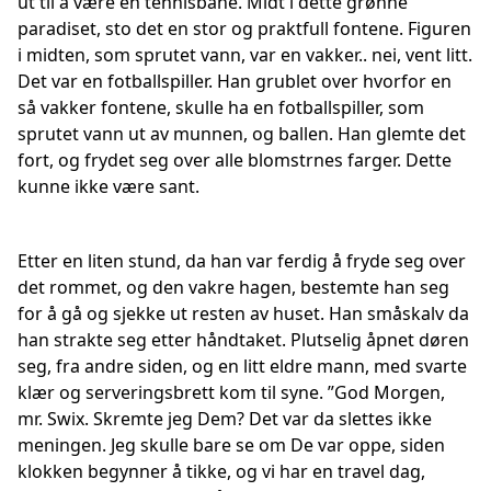
ut til å være en tennisbane. Midt i dette grønne
paradiset, sto det en stor og praktfull fontene. Figuren
i midten, som sprutet vann, var en vakker.. nei, vent litt.
Det var en fotballspiller. Han grublet over hvorfor en
så vakker fontene, skulle ha en fotballspiller, som
sprutet vann ut av munnen, og ballen. Han glemte det
fort, og frydet seg over alle blomstrnes farger. Dette
kunne ikke være sant.
Etter en liten stund, da han var ferdig å fryde seg over
det rommet, og den vakre hagen, bestemte han seg
for å gå og sjekke ut resten av huset. Han småskalv da
han strakte seg etter håndtaket. Plutselig åpnet døren
seg, fra andre siden, og en litt eldre mann, med svarte
klær og serveringsbrett kom til syne. ”God Morgen,
mr. Swix. Skremte jeg Dem? Det var da slettes ikke
meningen. Jeg skulle bare se om De var oppe, siden
klokken begynner å tikke, og vi har en travel dag,