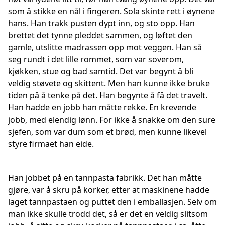
som å stikke en nål i fingeren. Sola skinte rett i øynene
hans. Han trakk pusten dypt inn, og sto opp. Han
brettet det tynne pleddet sammen, og løftet den
gamle, utslitte madrassen opp mot veggen. Han så
seg rundt i det lille rommet, som var soverom,
kjøkken, stue og bad samtid. Det var begynt å bli
veldig støvete og skittent. Men han kunne ikke bruke
tiden på å tenke på det. Han begynte å få det travelt.
Han hadde en jobb han måtte rekke. En krevende
jobb, med elendig lønn. For ikke å snakke om den sure
sjefen, som var dum som et brød, men kunne likevel
styre firmaet han eide.
Han jobbet på en tannpasta fabrikk. Det han måtte
gjøre, var å skru på korker, etter at maskinene hadde
laget tannpastaen og puttet den i emballasjen. Selv om
man ikke skulle trodd det, så er det en veldig slitsom