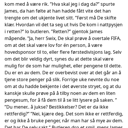
kom med å være rik. ”Hva skal jeg i dag da?” spurte
James, da han følte at han hadde fått vite det han
trengte om det ukjente livet sitt. ”Først må De skifte
klær. Hvordan vil det ta seg ut hvis De kom i nattpysjen
i retten?” lo butleren. ”Retten?” gjentok James
måpende. ”Ja, herr Swix, De skal prøve å overtale FIFA,
om at det skal være lov for én person, å være
hovedsponsor til to, eller flere førstedivisjons lag. Selv
om det blir veldig dyrt, synes du at dette skal være
mulig for de som har mulighet, eller pengene til dette.
Du er en av dem. De er overbevist over at det går an å
tjene store penger på slik. Forrige uke nevnte du noe
om at du hadde bekjente i det øverste stryet, og at du
kanskje skulle prøve på å tilby noen av dem en liten
pengesum, for å få dem til å se litt lysere på saken. ”
”Du mener.. å jukse? Bestikkelser? Det er da ikke
rettferdig?” ”Nei, kjære deg. Det som ikke er rettferdig,
er og ikke å bruke penger, når man har så mye av dem.
Det har De selv sakt.” Butleren dro et smil, mens James