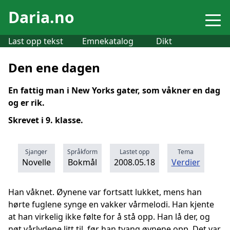
Daria.no
Last opp tekst
Emnekatalog
Dikt
Den ene dagen
En fattig man i New Yorks gater, som våkner en dag
og er rik.
Skrevet i 9. klasse.
Sjanger
Språkform
Lastet opp
Tema
Novelle
Bokmål
2008.05.18
Verdier
Han våknet. Øynene var fortsatt lukket, mens han
hørte fuglene synge en vakker vårmelodi. Han kjente
at han virkelig ikke følte for å stå opp. Han lå der, og
nøt vårlydene litt til, før han tvang øynene opp. Det var