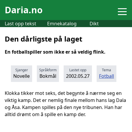
Daria.no
Last opp tekst
Emnekatalog
Dikt
Den dårligste på laget
En fotballspiller som ikke er så veldig flink.
Sjanger
Språkform
Lastet opp
Tema
Novelle
Bokmål
2002.05.27
Fotball
Klokka tikker mot seks, det begynte å nærme seg en
viktig kamp. Det er nemlig finale mellom hans lag Dala
og Åsa. Kampen spilles på den nye tribunen. Han har
alltid drømt om å spille en kamp der.