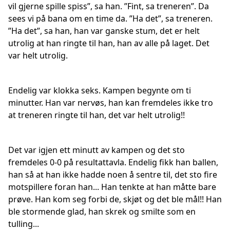
vil gjerne spille spiss”, sa han. ”Fint, sa treneren”. Da
sees vi på bana om en time da. ”Ha det”, sa treneren.
”Ha det”, sa han, han var ganske stum, det er helt
utrolig at han ringte til han, han av alle på laget. Det
var helt utrolig.
Endelig var klokka seks. Kampen begynte om ti
minutter. Han var nervøs, han kan fremdeles ikke tro
at treneren ringte til han, det var helt utrolig!!
Det var igjen ett minutt av kampen og det sto
fremdeles 0-0 på resultattavla. Endelig fikk han ballen,
han så at han ikke hadde noen å sentre til, det sto fire
motspillere foran han... Han tenkte at han måtte bare
prøve. Han kom seg forbi de, skjøt og det ble mål!! Han
ble stormende glad, han skrek og smilte som en
tulling...