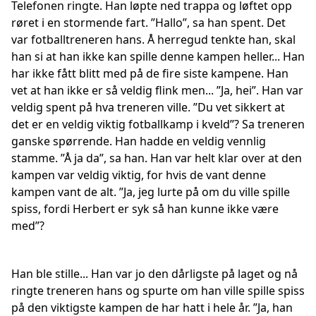
Telefonen ringte. Han løpte ned trappa og løftet opp
røret i en stormende fart. ”Hallo”, sa han spent. Det
var fotballtreneren hans. Å herregud tenkte han, skal
han si at han ikke kan spille denne kampen heller... Han
har ikke fått blitt med på de fire siste kampene. Han
vet at han ikke er så veldig flink men... ”Ja, hei”. Han var
veldig spent på hva treneren ville. ”Du vet sikkert at
det er en veldig viktig fotballkamp i kveld”? Sa treneren
ganske spørrende. Han hadde en veldig vennlig
stamme. ”Å ja da”, sa han. Han var helt klar over at den
kampen var veldig viktig, for hvis de vant denne
kampen vant de alt. ”Ja, jeg lurte på om du ville spille
spiss, fordi Herbert er syk så han kunne ikke være
med”?
Han ble stille... Han var jo den dårligste på laget og nå
ringte treneren hans og spurte om han ville spille spiss
på den viktigste kampen de har hatt i hele år. ”Ja, han