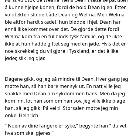
Først voldtok de Welma mens Dean måtte se på, uten
å kunne hjelpe konen, fordi de hold Dean igjen. Etter
voldtekten slo de både Dean og Welma. Men Welma
ble altfor hardt skadet, hun blødde i hjel. Dean har
ennå ikke kommet over det. De gjorde dette fordi
Welma kom fra en fullblods tysk familie, og de likte
ikke at hun hadde giftet seg med en jøde. Hvis det er
noe skrekkelig du vil gjøre i Tyskland, er det å like
jøder, slik jeg gjør.
Dagene gikk, og jeg så mindre til Dean. Hver gang jeg
møtte han, så han bare mer syk ut. En natt ville jeg
snakke med Dean om sykdommen hans. Men da jeg
kom inn, lot han som om han sov. Jeg ville ikke plage
han, så jeg gikk. På vei til Storsalen møtte jeg min
onkel Heinrich.
” Noen av dine fangere er syke,” begynte han ” du vet
hva som skal gjøres.”