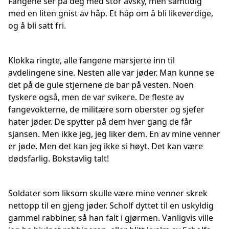
Fangene ser på deg med stor avsky, men samtidig
med en liten gnist av håp. Et håp om å bli likeverdige,
og å bli satt fri.
Klokka ringte, alle fangene marsjerte inn til
avdelingene sine. Nesten alle var jøder. Man kunne se
det på de gule stjernene de bar på vesten. Noen
tyskere også, men de var svikere. De fleste av
fangevokterne, de militære som oberster og sjefer
hater jøder. De spytter på dem hver gang de får
sjansen. Men ikke jeg, jeg liker dem. En av mine venner
er jøde. Men det kan jeg ikke si høyt. Det kan være
dødsfarlig. Bokstavlig talt!
Soldater som liksom skulle være mine venner skrek
nettopp til en gjeng jøder. Scholf dyttet til en uskyldig
gammel rabbiner, så han falt i gjørmen. Vanligvis ville