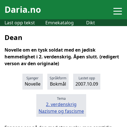
Daria.no
Last opp tekst
Emnekatalog
Dikt
Dean
Novelle om en tysk soldat med en jødisk
hemmelighet i 2. verdenskrig. Åpen slutt. (redigert
verson av den originale)
Sjanger
Språkform
Lastet opp
Novelle
Bokmål
2007.10.09
Tema
2. verdenskrig
Nazisme og fascisme