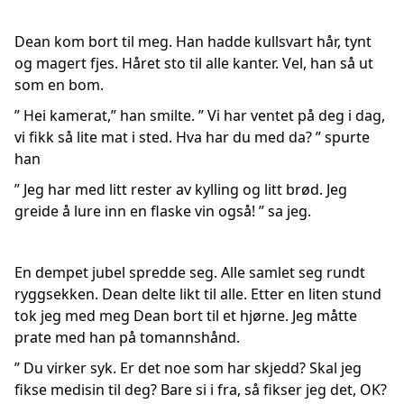
Dean kom bort til meg. Han hadde kullsvart hår, tynt
og magert fjes. Håret sto til alle kanter. Vel, han så ut
som en bom.
” Hei kamerat,” han smilte. ” Vi har ventet på deg i dag,
vi fikk så lite mat i sted. Hva har du med da? ” spurte
han
” Jeg har med litt rester av kylling og litt brød. Jeg
greide å lure inn en flaske vin også! ” sa jeg.
En dempet jubel spredde seg. Alle samlet seg rundt
ryggsekken. Dean delte likt til alle. Etter en liten stund
tok jeg med meg Dean bort til et hjørne. Jeg måtte
prate med han på tomannshånd.
” Du virker syk. Er det noe som har skjedd? Skal jeg
fikse medisin til deg? Bare si i fra, så fikser jeg det, OK?