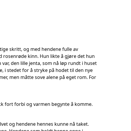
ige skritt, og med hendene fulle av
ed rosenrøde kinn. Hun likte å gjøre det hun
ar, den lille jenta, som nå løp rundt i huset
 i stedet for å stryke på hodet til den nye
mer, men måtte sove alene på eget rom. For
ikk fort forbi og varmen begynte å komme.
ulvet og hendene hennes kunne nå taket.