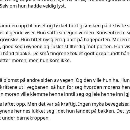
Selv om hun hadde veldig lyst.
rammen opp til huset og tørket bort grønsken på de hvite 
oligende viser. Hun satt i sin egen verden. Konsentrerte 
rønske. Hun tittet nysgjerrig bort på hageporten. Moren r
, gned seg i øynene og ruslet stillferdig mot porten. Hun 
d i hånd tilbake. De små fingrene tok et godt grep rundt hå
 etter moren, men hun kom ikke.
lå blomst på andre siden av vegen. Og den ville hun ha. Hun v
skrittene ut i vegbanen, så hun for seg hvordan morens hend
 moren ville klemme henne inntil seg og leie henne inn igj
le løftet opp. Men det var så kraftig. Ingen myke bevegelse
ynene hennes lukket seg i det hun landet på bakken. Det ly
t under barnekroppen.