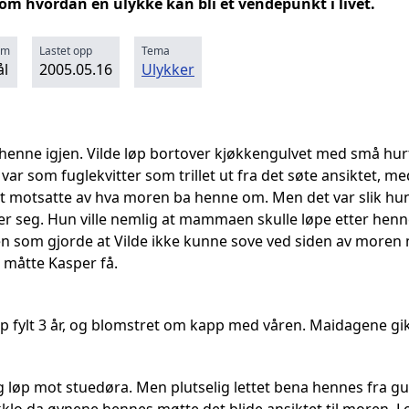
om hvordan en ulykke kan bli et vendepunkt i livet.
rm
Lastet opp
Tema
l
2005.05.16
Ulykker
henne igjen. Vilde løp bortover kjøkkengulvet med små hurt
 var som fuglekvitter som trillet ut fra det søte ansiktet, m
det motsatte av hva moren ba henne om. Men det var slik hun v
r seg. Hun ville nemlig at mammaen skulle løpe etter henne,
 som gjorde at Vilde ikke kunne sove ved siden av moren 
 måtte Kasper få.
p fylt 3 år, og blomstret om kapp med våren. Maidagene g
 løp mot stuedøra. Men plutselig lettet bena hennes fra g