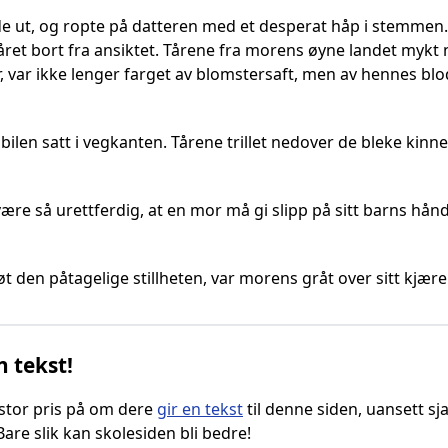
ut, og ropte på datteren med et desperat håp i stemmen. H
håret bort fra ansiktet. Tårene fra morens øyne landet mykt 
 var ikke lenger farget av blomstersaft, men av hennes blod
len satt i vegkanten. Tårene trillet nedover de bleke kinnene
ære så urettferdig, at en mor må gi slipp på sitt barns hånd, 
t den påtagelige stillheten, var morens gråt over sitt kjær
n tekst!
g stor pris på om dere
gir en tekst
til denne siden, uansett sja
 Bare slik kan skolesiden bli bedre!