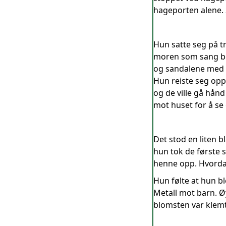
hageporten alene. 
Hun satte seg på t
moren som sang ber
og sandalene med g
Hun reiste seg opp
og de ville gå hån
mot huset for å se
Det stod en liten b
hun tok de første 
henne opp. Hvordan
Hun følte at hun b
Metall mot barn. Ø
blomsten var klem