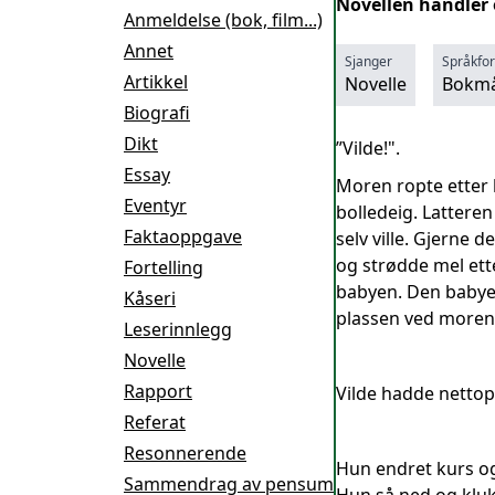
Novellen handler 
Anmeldelse (bok, film...)
Annet
Sjanger
Språkfo
Artikkel
Novelle
Bokmå
Biografi
Dikt
”Vilde!".
Essay
Moren ropte etter 
Eventyr
bolledeig. Latteren
Faktaoppgave
selv ville. Gjerne 
og strødde mel ette
Fortelling
babyen. Den babyen
Kåseri
plassen ved moren
Leserinnlegg
Novelle
Rapport
Vilde hadde nettop
Referat
Resonnerende
Hun endret kurs og
Sammendrag av pensum