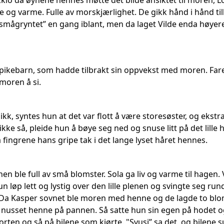
klo da øynene hennes møtte det blide ansiktet til moren, 
 og varme. Fulle av morskjærlighet. De gikk hånd i hånd til
smågryntet” en gang iblant, men da laget Vilde enda høyere
 pikebarn, som hadde tilbrakt sin oppvekst med moren. Fa
 moren å si.
k, syntes hun at det var flott å være storesøster, og ekstra
ikke så, pleide hun å bøye seg ned og snuse litt på det lill
 fingrene hans gripe tak i det lange lyset håret hennes.
en ble full av små blomster. Sola ga liv og varme til hagen.
n løp lett og lystig over den lille plenen og svingte seg r
a Kasper sovnet ble moren med henne og de lagde to bloms
 nusset henne på pannen. Så satte hun sin egen på hodet o
ten og så på bilene som kjørte. "Svusj” sa det, og bilene su