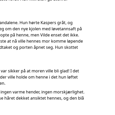
sandalene. Hun hørte Kaspers gråt, og
seg om den nye kjolen med løvetannsaft på
opte på henne, men Vilde enset det ikke.
visste at nå ville hennes mor komme løpende
ndtaket og porten åpnet seg. Hun skottet
ar sikker på at moren ville bli glad! I det
er ville holde om henne i det hun løftet
en.
r, ingen varme hender, ingen morskjærlighet.
se håret dekket ansiktet hennes, og den blå