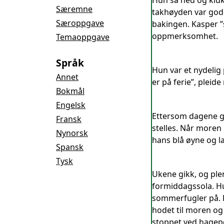
Hun så ned og kluk
Særemne
takhøyden var gode
Særoppgave
bakingen. Kasper ”
oppmerksomhet.
Temaoppgave
Språk
Hun var et nydelig
Annet
er på ferie”, pleide
Bokmål
Engelsk
Ettersom dagene gik
Fransk
stelles. Når moren 
Nynorsk
hans blå øyne og la
Spansk
Tysk
Ukene gikk, og plen
formiddagssola. Hu
sommerfugler på. D
hodet til moren og
stoppet ved hagepor