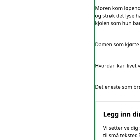
Moren kom løpende 
og strøk det lyse 
kjolen som hun bar,
Damen som kjørte bi
Hvordan kan livet v
Det eneste som brø
Legg inn di
Vi setter veldi
til små tekster.