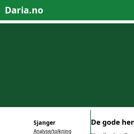
Daria.no
De gode he
Sjanger
Analyse/tolkning