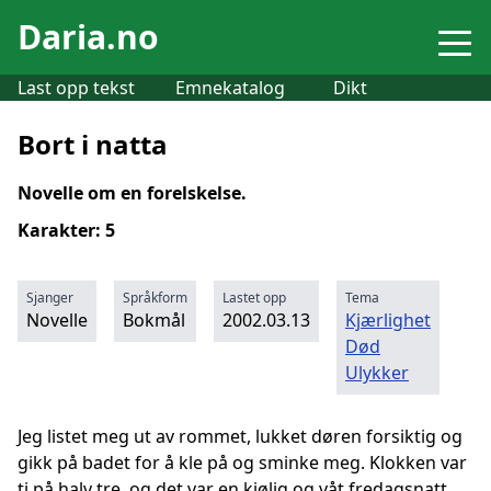
Daria.no
Last opp tekst
Emnekatalog
Dikt
Bort i natta
Novelle om en forelskelse.
Karakter: 5
Sjanger
Språkform
Lastet opp
Tema
Novelle
Bokmål
2002.03.13
Kjærlighet
Død
Ulykker
Jeg listet meg ut av rommet, lukket døren forsiktig og
gikk på badet for å kle på og sminke meg. Klokken var
ti på halv tre, og det var en kjølig og våt fredagsnatt.