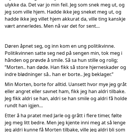
ulykke da. Det var jo min feil. Jeg som snek meg ut, og
jeg som ville hjem. Hadde ikke jeg sneket meg ut, og
hadde ikke jeg villet hjem akkurat da, ville ting kanskje
vært annerledes. Men nå var det for sent…
Døren åpnet seg, og inn kom en ung politikvinne.
Politikvinnen satte seg ned på sengen min, tok meg i
hånden og prøvde å smile. Så sa hun stille og rolig;
”Morten.. han døde. Han fikk så store hjerneskader og
indre blødninger så.. han er borte.. Jeg beklager.”
Min Morten, borte for alltid. Uansett hvor mye jeg gråt
eller angret eller savnet ham, fikk jeg han aldri tilbake.
Jeg fikk aldri se han, aldri se han smile og aldri få holde
rundt han igjen…
Etter å ha pratet med Jarle og grått i flere timer, følte
jeg meg litt bedre. Men jeg kjente inni meg at så lenge
jeg aldri kunne få Morten tilbake, ville jeg aldri bli som