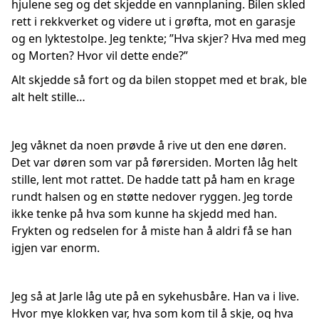
hjulene seg og det skjedde en vannplaning. Bilen skled
rett i rekkverket og videre ut i grøfta, mot en garasje
og en lyktestolpe. Jeg tenkte; ”Hva skjer? Hva med meg
og Morten? Hvor vil dette ende?”
Alt skjedde så fort og da bilen stoppet med et brak, ble
alt helt stille…
Jeg våknet da noen prøvde å rive ut den ene døren.
Det var døren som var på førersiden. Morten låg helt
stille, lent mot rattet. De hadde tatt på ham en krage
rundt halsen og en støtte nedover ryggen. Jeg torde
ikke tenke på hva som kunne ha skjedd med han.
Frykten og redselen for å miste han å aldri få se han
igjen var enorm.
Jeg så at Jarle låg ute på en sykehusbåre. Han va i live.
Hvor mye klokken var, hva som kom til å skje, og hva