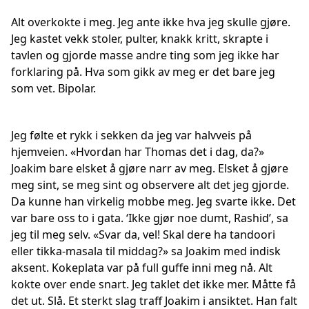
Alt overkokte i meg. Jeg ante ikke hva jeg skulle gjøre.
Jeg kastet vekk stoler, pulter, knakk kritt, skrapte i
tavlen og gjorde masse andre ting som jeg ikke har
forklaring på. Hva som gikk av meg er det bare jeg
som vet. Bipolar.
Jeg følte et rykk i sekken da jeg var halvveis på
hjemveien. «Hvordan har Thomas det i dag, da?»
Joakim bare elsket å gjøre narr av meg. Elsket å gjøre
meg sint, se meg sint og observere alt det jeg gjorde.
Da kunne han virkelig mobbe meg. Jeg svarte ikke. Det
var bare oss to i gata. ‘Ikke gjør noe dumt, Rashid’, sa
jeg til meg selv. «Svar da, vel! Skal dere ha tandoori
eller tikka-masala til middag?» sa Joakim med indisk
aksent. Kokeplata var på full guffe inni meg nå. Alt
kokte over ende snart. Jeg taklet det ikke mer. Måtte få
det ut. Slå. Et sterkt slag traff Joakim i ansiktet. Han falt