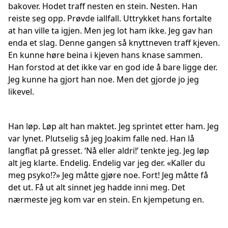
bakover. Hodet traff nesten en stein. Nesten. Han
reiste seg opp. Prøvde iallfall. Uttrykket hans fortalte
at han ville ta igjen. Men jeg lot ham ikke. Jeg gav han
enda et slag. Denne gangen så knyttneven traff kjeven.
En kunne høre beina i kjeven hans knase sammen.
Han forstod at det ikke var en god ide å bare ligge der.
Jeg kunne ha gjort han noe. Men det gjorde jo jeg
likevel.
Han løp. Løp alt han maktet. Jeg sprintet etter ham. Jeg
var lynet. Plutselig så jeg Joakim falle ned. Han lå
langflat på gresset. ‘Nå eller aldri!’ tenkte jeg. Jeg løp
alt jeg klarte. Endelig. Endelig var jeg der. «Kaller du
meg psyko!?» Jeg måtte gjøre noe. Fort! Jeg måtte få
det ut. Få ut alt sinnet jeg hadde inni meg. Det
nærmeste jeg kom var en stein. En kjempetung en.