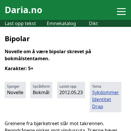
Daria.no
Last opp tekst
Emnekatalog
Dikt
Bipolar
Novelle om å være bipolar skrevet på
bokmålstentamen.
Karakter: 5+
Sjanger
Språkform
Lastet opp
Tema
Novelle
Bokmål
2012.05.23
Sykdommer
Identitet
Drap
Greinene fra bjørketreet slår mot takrennen.
Regndråpene pisker mot vindusruta. Trærne bøyer