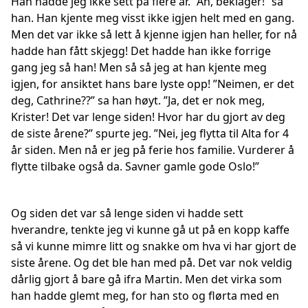
Han hadde jeg ikke sett på flere år. ”Åh, beklager!” sa
han. Han kjente meg visst ikke igjen helt med en gang.
Men det var ikke så lett å kjenne igjen han heller, for nå
hadde han fått skjegg! Det hadde han ikke forrige
gang jeg så han! Men så så jeg at han kjente meg
igjen, for ansiktet hans bare lyste opp! ”Neimen, er det
deg, Cathrine??” sa han høyt. ”Ja, det er nok meg,
Krister! Det var lenge siden! Hvor har du gjort av deg
de siste årene?” spurte jeg. ”Nei, jeg flytta til Alta for 4
år siden. Men nå er jeg på ferie hos familie. Vurderer å
flytte tilbake også da. Savner gamle gode Oslo!”
Og siden det var så lenge siden vi hadde sett
hverandre, tenkte jeg vi kunne gå ut på en kopp kaffe
så vi kunne mimre litt og snakke om hva vi har gjort de
siste årene. Og det ble han med på. Det var nok veldig
dårlig gjort å bare gå ifra Martin. Men det virka som
han hadde glemt meg, for han sto og flørta med en