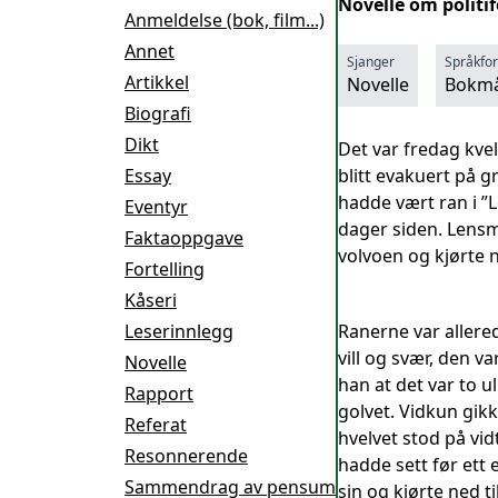
Novelle om politif
Anmeldelse (bok, film...)
Annet
Sjanger
Språkfo
Artikkel
Novelle
Bokmå
Biografi
Dikt
Det var fredag kvel
Essay
blitt evakuert på g
hadde vært ran i ”L
Eventyr
dager siden. Lensm
Faktaoppgave
volvoen og kjørte 
Fortelling
Kåseri
Leserinnlegg
Ranerne var allered
vill og svær, den 
Novelle
han at det var to u
Rapport
golvet. Vidkun gikk
Referat
hvelvet stod på vi
Resonnerende
hadde sett før ett 
Sammendrag av pensum
sin og kjørte ned t