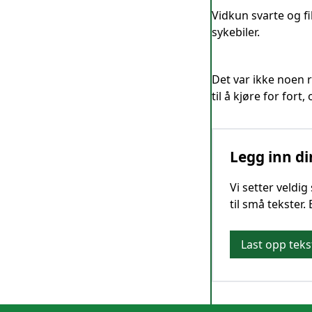
Vidkun svarte og f
sykebiler.
Det var ikke noen 
til å kjøre for for
Legg inn di
Vi setter veldi
til små tekster.
Last opp teks