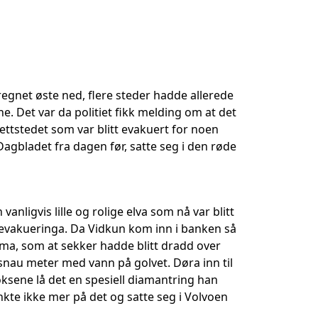
regnet øste ned, flere steder hadde allerede
e. Det var da politiet fikk melding om at det
tettstedet som var blitt evakuert for noen
gbladet fra dagen før, satte seg i den røde
anligvis lille og rolige elva som nå var blitt
r evakueringa. Da Vidkun kom inn i banken så
ørma, som at sekker hadde blitt dradd over
n snau meter med vann på golvet. Døra inn til
ksene lå det en spesiell diamantring han
nkte ikke mer på det og satte seg i Volvoen