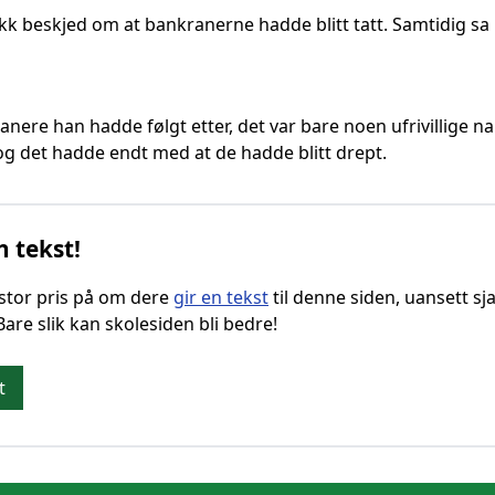
ikk beskjed om at bankranerne hadde blitt tatt. Samtidig sa
ranere han hadde følgt etter, det var bare noen ufrivillige
t, og det hadde endt med at de hadde blitt drept.
n tekst!
g stor pris på om dere
gir en tekst
til denne siden, uansett sja
 Bare slik kan skolesiden bli bedre!
t