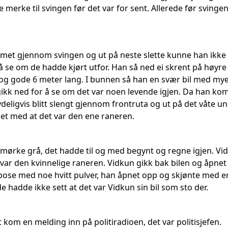
 merke til svingen før det var for sent. Allerede før svinge
et gjennom svingen og ut på neste slette kunne han ikke 
å se om de hadde kjørt utfor. Han så ned ei skrent på høyre s
 og gode 6 meter lang. I bunnen så han en svær bil med mye 
gikk ned for å se om det var noen levende igjen. Da han k
deligvis blitt slengt gjennom frontruta og ut på det våte u
t med at det var den ene raneren.
 mørke grå, det hadde til og med begynt og regne igjen. Vi
t var den kvinnelige raneren. Vidkun gikk bak bilen og åpne
 pose med noe hvitt pulver, han åpnet opp og skjønte med e
de hadde ikke sett at det var Vidkun sin bil som sto der.
 kom en melding inn på politiradioen, det var politisjefen.