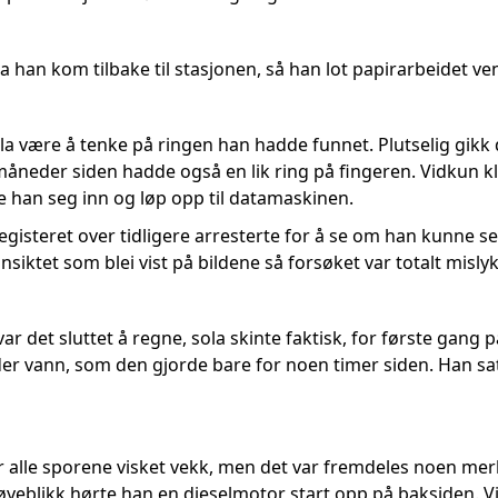
 da han kom tilbake til stasjonen, så han lot papirarbeidet v
la være å tenke på ringen han hadde funnet. Plutselig gikk 
måneder siden hadde også en lik ring på fingeren. Vidkun k
e han seg inn og løp opp til datamaskinen.
egisteret over tidligere arresterte for å se om han kunne se
ansiktet som blei vist på bildene så forsøket var totalt misly
r det sluttet å regne, sola skinte faktisk, for første gang på
der vann, som den gjorde bare for noen timer siden. Han sat
alle sporene visket vekk, men det var fremdeles noen merker
yeblikk hørte han en dieselmotor start opp på baksiden. V