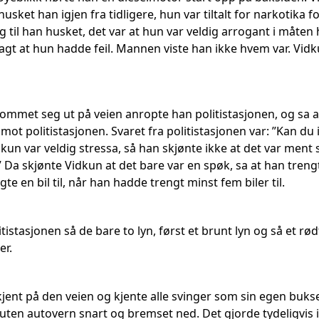
sket han igjen fra tidligere, hun var tiltalt for narkotika 
g til han husket, det var at hun var veldig arrogant i måten
agt at hun hadde feil. Mannen viste han ikke hvem var. Vidku
mmet seg ut på veien anropte han politistasjonen, og sa a
mot politistasjonen. Svaret fra politistasjonen var: ”Kan du i
un var veldig stressa, så han skjønte ikke at det var ment 
Da skjønte Vidkun at det bare var en spøk, sa at han trengte 
te en bil til, når han hadde trengt minst fem biler til.
tistasjonen så de bare to lyn, først et brunt lyn og så et rød
er.
ent på den veien og kjente alle svinger som sin egen bukse
ten autovern snart og bremset ned. Det gjorde tydeligvis i