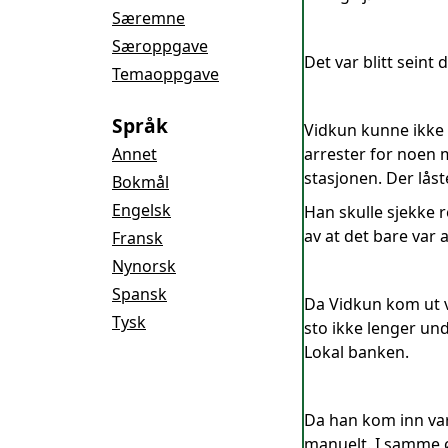
Særemne
Særoppgave
Det var blitt seint
Temaoppgave
Språk
Vidkun kunne ikke 
Annet
arrester for noen 
stasjonen. Der låst
Bokmål
Engelsk
Han skulle sjekke r
av at det bare var 
Fransk
Nynorsk
Spansk
Da Vidkun kom ut va
Tysk
sto ikke lenger un
Lokal banken.
Da han kom inn var 
manuelt. I samme ø