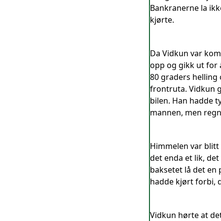
Bankranerne la ikke
kjørte.
Da Vidkun var komm
opp og gikk ut for 
80 graders helling
frontruta. Vidkun 
bilen. Han hadde ty
mannen, men regne
Himmelen var blitt
det enda et lik, de
baksetet lå det en
hadde kjørt forbi, 
Vidkun hørte at det