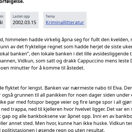
orfølgelse.
rm
Lastet opp
Tema
l
2002.03.15
Kriminallitteratur
d, himmelen hadde virkelig åpna seg for fullt den kvelden, 
runn av det fryktelige regnet som hadde herjet de siste uken
okal banken”, den lokale banken i det lille avsidesliggende 
annen, Vidkun, som satt og drakk Cappuccino mens leste Da
noen minutter for å komme til åstedet.
e flyktet for lengst. Banken var nærmeste nabo til Elva. Den v
var også grunnen til all panikken for noen dager siden unde
like par med fotspor begge veier og fire lange spor i all gj
 ned trappa, ned til kjelleren hvor hvelvet ligger. Det var e
dt gap og alle bankboksene var åpnet opp. Inni en av bankbo
eller annet sted. Men hvor, kunne han ikke huske. Vidkun te
il politistasjonen i øsende regn og uten resultat.