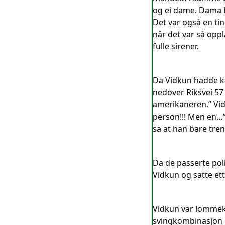
og ei dame. Dama hu
Det var også en tin
når det var så oppl
fulle sirener.
Da Vidkun hadde ko
nedover Riksvei 57 
amerikaneren.” Vidk
person!!! Men en…” 
sa at han bare treng
Da de passerte poli
Vidkun og satte ett
Vidkun var lommekj
svingkombinasjon u