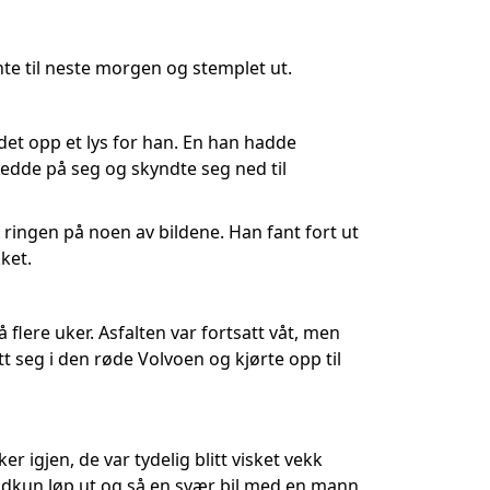
ente til neste morgen og stemplet ut.
det opp et lys for han. En han hadde
ledde på seg og skyndte seg ned til
 ringen på noen av bildene. Han fant fort ut
kket.
 flere uker. Asfalten var fortsatt våt, men
t seg i den røde Volvoen og kjørte opp til
 igjen, de var tydelig blitt visket vekk
idkun løp ut og så en svær bil med en mann