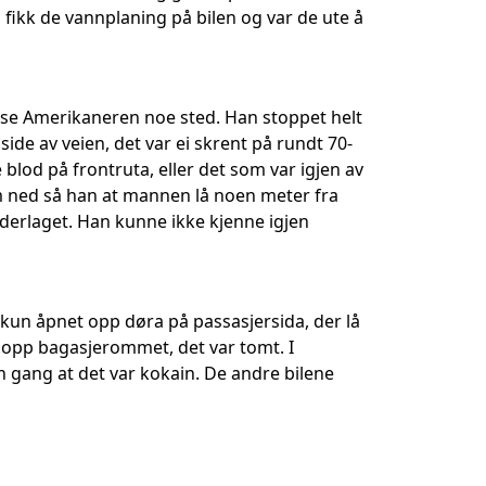
n fikk de vannplaning på bilen og var de ute å
se Amerikaneren noe sted. Han stoppet helt
ide av veien, det var ei skrent på rundt 70-
blod på frontruta, eller det som var igjen av
om ned så han at mannen lå noen meter fra
nderlaget. Han kunne ikke kjenne igjen
dkun åpnet opp døra på passasjersida, der lå
t opp bagasjerommet, det var tomt. I
n gang at det var kokain. De andre bilene