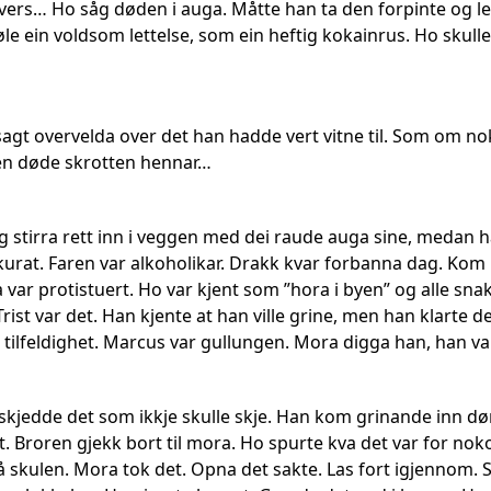
e vers… Ho såg døden i auga. Måtte han ta den forpinte og 
le ein voldsom lettelse, som ein heftig kokainrus. Ho skull
gt overvelda over det han hadde vert vitne til. Som om noko 
den døde skrotten hennar…
og stirra rett inn i veggen med dei raude auga sine, med
urat. Faren var alkoholikar. Drakk kvar forbanna dag. Kom 
var protistuert. Ho var kjent som ”hora i byen” og alle sna
ist var det. Han kjente at han ville grine, men han klarte d
 tilfeldighet. Marcus var gullungen. Mora digga han, han va
kjedde det som ikkje skulle skje. Han kom grinande inn døra
t. Broren gjekk bort til mora. Ho spurte kva det var for no
rå skulen. Mora tok det. Opna det sakte. Las fort igjennom. Så