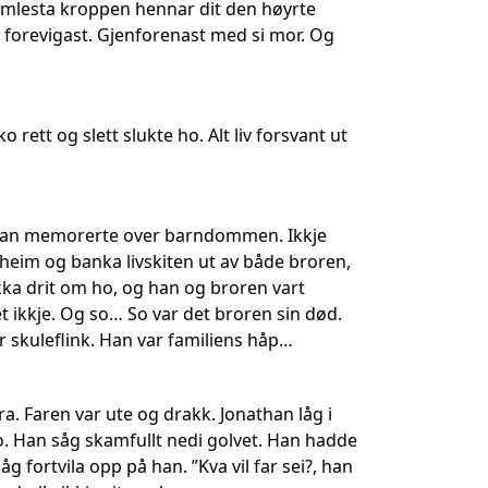
lemlesta kroppen hennar dit den høyrte
e forevigast. Gjenforenast med si mor. Og
rett og slett slukte ho. Alt liv forsvant ut
an han memorerte over barndommen. Ikkje
heim og banka livskiten ut av både broren,
kka drit om ho, og han og broren vart
et ikkje. Og so… So var det broren sin død.
r skuleflink. Han var familiens håp…
. Faren var ute og drakk. Jonathan låg i
ko. Han såg skamfullt nedi golvet. Han hadde
g fortvila opp på han. ”Kva vil far sei?, han