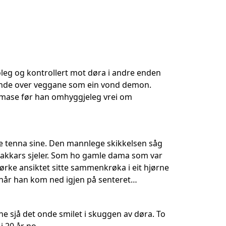
oleg og kontrollert mot døra i andre enden
ande over veggane som ein vond demon.
rimase før han omhyggjeleg vrei om
se tenna sine. Den mannlege skikkelsen såg
 stakkars sjeler. Som ho gamle dama som var
mørke ansiktet sitte sammenkrøka i eit hjørne
id når han kom ned igjen på senteret…
ne sjå det onde smilet i skuggen av døra. To