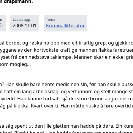
en drapsmann.
rm
Lastet opp
Tema
l
2008.11.01
Kriminallitteratur
 på bordet og røska ho opp med eit kraftig grep, og gjekk r
yggane av den kortvokste kraftige mannen flakka faretru
i lyset frå den nedstøva taklampa. Mannen skar ein ekkel g
le som mogleg…
an? Han skulle bare hente medisinen sin, før han skulle pus
adde hatt ein lang arbeidsdag, og vert innom og stelt mange
livredd. Han kunne fortsatt sjå dei store brune auga i det 
n såg på klokka. Kvart over ti. Han måtte huske å føre overt
a såg spent ut den lille gløtten han hadde på døra. Ein kun