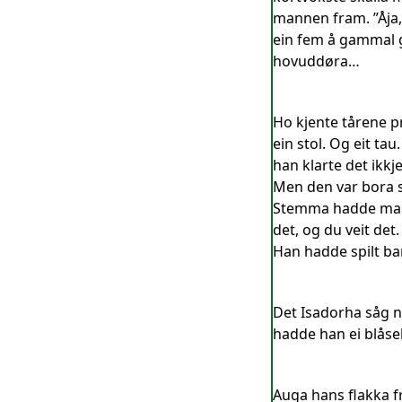
mannen fram. ”Åja, h
ein fem å gammal g
hovuddøra…
Ho kjente tårene p
ein stol. Og eit tau
han klarte det ikkj
Men den var bora se
Stemma hadde manip
det, og du veit det
Han hadde spilt ba
Det Isadorha såg n
hadde han ei blåse
Auga hans flakka f