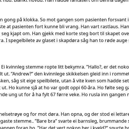
vit hud. Blankt hovud. Han hadde fantasert om denna dagen 
 gong på klokka. So mot gangen som pasienten forsvant inn 
ste at pasienten fort kunne bli vrang. Han vart rastlaus. H
 seg kjapt om. Han gjekk med korte steg bort til skapet ov
. I spegelbilete av glaset i skapdøra såg han to røde auge s
. Ei kvinnleg stemme ropte litt bekymra. ”Hallo?, er det no
t ut. ”Andrew?” den kvinnlege skikkelsen gleid inn i rommet.
ken, såg sit eige speilbilete, utan å vite kven som hadde se
t ut. Ho kunne sjå at ho var godt oppi 60-åra. Ho følte seg 
ande ung ut for å ha fylt 67 førre veke. Ho rusla inn gang
helsetrøye og for mot døra. Han opna, og der stod ei lettar
aste stemme.. ”Bare bra” svarte ei barnsleg, brummande s
mannen foran ho. ”Har det vert nokon her i kveld?” spurte h