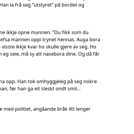
an la frå seg ”utstyret” på bordet og
ne ikkje opne munnen. ”Du fikk som du
!” glefsa mannen oppi trynet hennas. Auga bora
sste ikkje kvar ho skulle gjere av seg. Ho
m eg seie, må sy att nasebora dine. Og då får
arma opp. Han tok omhyggjeleg på seg nokre
an, før han ga eit sleskt ondt smil…
e med politiet, angåande bråk litt lenger