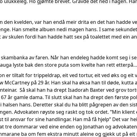
ho ulukkeleg. Ho gjømte brevet. Gravde det ned i hagen. Han
 den kvelden, var han endå meir drita en det han hadde vert
enge. Han smelte albuen nedi magen hans. I same sekundet
ut av skulen fordi han hadde hatt sex på toalettet med ein 
 skambanka av faren. Når han endeleg hadde komt seg i se
 auga lyste bak den store puta som kvelte han rett etterpå
er tiltalt for trippeldrap, eit ved tortur, eit ved øks og eit
ew McCartney på 29 år. Han skal ha øksa han til døde, kutta
nteinar. Så skal han ha drept Isadorah Baxter ved grov tortu
 67 år gamle dama. Til slutt skal han ha drept den første 
 i halsen hans. Deretter skal du ha blitt pågrepen av den s
ingen. Advokaten røyste seg raskt og tok ordet. ”Min klient 
ast til ansvar for sine handlingar. Han må få hjelp” Det var h
at tre dommarar ved eine enden og Jonathan og advokaten på
marane ba om fem ekstra minutt aleine og gjekk ut på eit