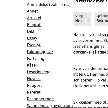
En rettssak med 
Anmeldelse (bok, film...)
Annet
Sjanger
Språkfo
Artikkel
Novelle
Bokmå
Biografi
Dikt
Han tok tak i øksa
Essay
av soverommet. Sk
Eventyr
Issen hans glinsa 
Faktaoppgave
dørklinka, så stil
Fortelling
Kåseri
Kvar vert det av h
Leserinnlegg
litt lei ut. Han h
Novelle
schizofren. Ho var 
Rapport
i leiligheta si. Ha
Referat
Resonnerende
Skikkelsen med øks
Sammendrag av pensum