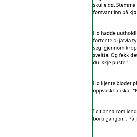
skulle dø. Stemma 
forsvant inn på kj
Ho hadde uutholdle
fortente di jævla t
seg igjennom kropp
sveitta. Og fekk de
du ikkje puste.”
Ho kjente blodet p
oppvaskhanskar. ”K
I eit anna rom leng
borti gangen… På 