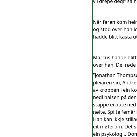
vil drepe deg!” sa 
Når faren kom heim
og stod over han l
hadde blitt kasta 
Marcus hadde blitt
over han. Dei røde
”Jonathan Thompson 
pleiaren sin, Andr
av kroppen i ein ko
nedi halsen på den
stappe ei pute ned
nølte. Spilte femår
Han kan ikkje still
eit møterom. Det s
ein psykolog… Dom