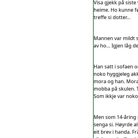
Visa gjekk på sist
heime. Ho kunne fø
treffe si dotter…
Mannen var mildt sa
av ho… Igjen låg 
Han satt i sofaen 
noko hyggjeleg akk
mora og han. Mora 
mobba på skulen. Tr
Som ikkje var noko
Men som 14-åring s
senga si. Høyrde al
eit brev i handa. F