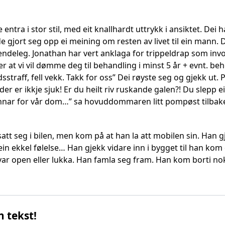
tra i stor stil, med eit knallhardt uttrykk i ansiktet. Dei hadd
e gjort seg opp ei meining om resten av livet til ein mann. 
ndeleg. Jonathan har vert anklaga for trippeldrap som invol
er at vi vil dømme deg til behandling i minst 5 år + evnt. beh
 dødsstraff, fell vekk. Takk for oss” Dei røyste seg og gjekk 
 er ikkje sjuk! Er du heilt riv ruskande galen?! Du slepp ei
nar for vår dom…” sa hovuddommaren litt pompøst tilba
 seg i bilen, men kom på at han la att mobilen sin. Han g
in ekkel følelse… Han gjekk vidare inn i bygget til han kom 
ar open eller lukka. Han famla seg fram. Han kom borti noko
n tekst!