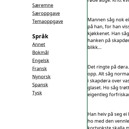
røde auge. Kritt k
Særemne
Særoppgave
Mannen såg nok ein
Temaoppgave
på han, for han vis
kjøkkenet. Han såg
Språk
hanken på skapdøra
Annet
blikk…
Bokmål
Engelsk
Det ringte på døra
Fransk
opp. Alt såg normal
Nynorsk
i skapdøra over vas
Spansk
glaset. Ho såg trøt
Tysk
eigentleg forfrisk
Han heiv på seg ei 
ho med den vennleg
kortvokste skalla 