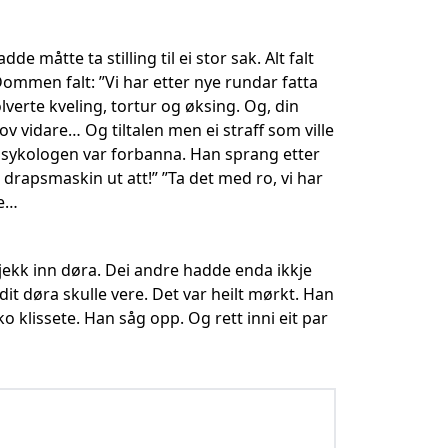
e måtte ta stilling til ei stor sak. Alt falt
Dommen falt: ”Vi har etter nye rundar fatta
verte kveling, tortur og øksing. Og, din
ov vidare… Og tiltalen men ei straff som ville
ut. Psykologen var forbanna. Han sprang etter
 drapsmaskin ut att!” ”Ta det med ro, vi har
ke…
jekk inn døra. Dei andre hadde enda ikkje
dit døra skulle vere. Det var heilt mørkt. Han
 klissete. Han såg opp. Og rett inni eit par