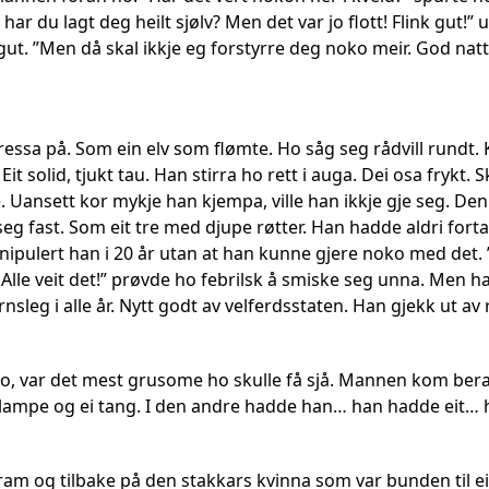
ar du lagt deg heilt sjølv? Men det var jo flott! Flink gut!” 
ut. ”Men då skal ikkje eg forstyrre deg noko meir. God natt
ressa på. Som ein elv som flømte. Ho såg seg rådvill rundt
. Eit solid, tjukt tau. Han stirra ho rett i auga. Dei osa fryk
e. Uansett kor mykje han kjempa, ville han ikkje gje seg. D
g fast. Som eit tre med djupe røtter. Han hadde aldri fortal
ulert han i 20 år utan at han kunne gjere noko med det. ”E
. Alle veit det!” prøvde ho febrilsk å smiske seg unna. Men ha
rnsleg i alle år. Nytt godt av velferdsstaten. Han gjekk ut
o, var det mest grusome ho skulle få sjå. Mannen kom bera
lampe og ei tang. I den andre hadde han… han hadde eit… 
ram og tilbake på den stakkars kvinna som var bunden til ei