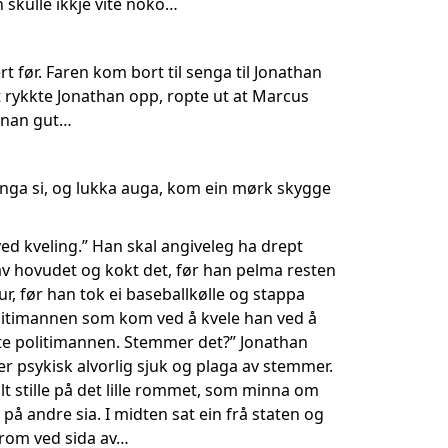
 skulle ikkje vite noko…
 før. Faren kom bort til senga til Jonathan
 rykkte Jonathan opp, ropte ut at Marcus
annan gut…
nga si, og lukka auga, kom ein mørk skygge
…
 ved kveling.” Han skal angiveleg ha drept
 av hovudet og kokt det, før han pelma resten
r, før han tok ei baseballkølle og stappa
politimannen som kom ved å kvele han ved å
iste politimannen. Stemmer det?” Jonathan
er psykisk alvorlig sjuk og plaga av stemmer.
eilt stille på det lille rommet, som minna om
 andre sia. I midten sat ein frå staten og
 rom ved sida av…