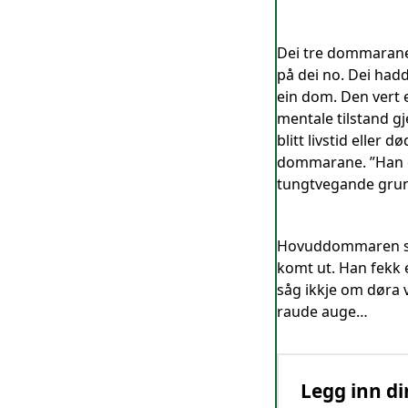
Dei tre dommarane en
på dei no. Dei hadd
ein dom. Den vert e
mentale tilstand gj
blitt livstid eller
dommarane. ”Han der
tungtvegande grun
Hovuddommaren satt
komt ut. Han fekk e
såg ikkje om døra v
raude auge…
Legg inn di