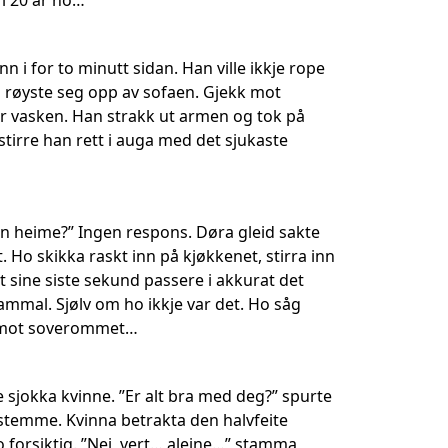
i 20 år no…
i for to minutt sidan. Han ville ikkje rope
an røyste seg opp av sofaen. Gjekk mot
er vasken. Han strakk ut armen og tok på
tirre han rett i auga med det sjukaste
kon heime?” Ingen respons. Døra gleid sakte
 Ho skikka raskt inn på kjøkkenet, stirra inn
tt sine siste sekund passere i akkurat det
gammal. Sjølv om ho ikkje var det. Ho såg
en mot soverommet…
e sjokka kvinne. ”Er alt bra med deg?” spurte
temme. Kvinna betrakta den halvfeite
o forsiktig. ”Nei, vert… aleine…” stamma