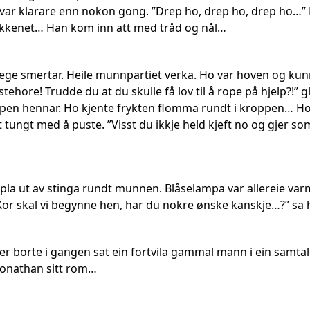
var klarare enn nokon gong. ”Drep ho, drep ho, drep ho…” H
økkenet… Han kom inn att med tråd og nål…
ge smertar. Heile munnpartiet verka. Ho var hoven og kun
ystehore! Trudde du at du skulle få lov til å rope på hjelp?
en hennar. Ho kjente frykten flomma rundt i kroppen… Ho vi
t tungt med å puste. ”Visst du ikkje held kjeft no og gjer so
ipla ut av stinga rundt munnen. Blåselampa var allereie v
or skal vi begynne hen, har du nokre ønske kanskje…?” sa h
er borte i gangen sat ein fortvila gammal mann i ein samtal
Jonathan sitt rom…