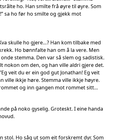
utsrålte ho. Han smilte frå øyre til øyre. Som
!” sa ho før ho smilte og gjekk mot
. Kva skulle ho gjere…? Han kom tilbake med
t. Skrekk. Ho bønnfalte han om å la vere. Men
en onde stemma. Den var så slem og sadistisk.
t nokon om den, og han ville aldri gjere det.
g veit du er ein god gut Jonathan! Eg veit
n ville ikkje høre. Stemma ville ikkje høyre.
 av rommet og inn gangen mot rommet sitt…
nde på noko gyselig. Groteskt. I eine handa
hovud.
n stol. Ho såg ut som eit forskremt dyr. Som