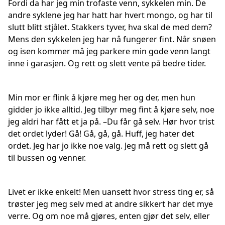
Fordi da har jeg min trofaste venn, sykkelen min. De
andre syklene jeg har hatt har hvert mongo, og har til
slutt blitt stjålet. Stakkers tyver, hva skal de med dem?
Mens den sykkelen jeg har nå fungerer fint. Når snøen
og isen kommer må jeg parkere min gode venn langt
inne i garasjen. Og rett og slett vente på bedre tider.
Min mor er flink å kjøre meg her og der, men hun
gidder jo ikke alltid. Jeg tilbyr meg fint å kjøre selv, noe
jeg aldri har fått et ja på. –Du får gå selv. Hør hvor trist
det ordet lyder! Gå! Gå, gå, gå. Huff, jeg hater det
ordet. Jeg har jo ikke noe valg. Jeg må rett og slett gå
til bussen og venner.
Livet er ikke enkelt! Men uansett hvor stress ting er, så
trøster jeg meg selv med at andre sikkert har det mye
verre. Og om noe må gjøres, enten gjør det selv, eller