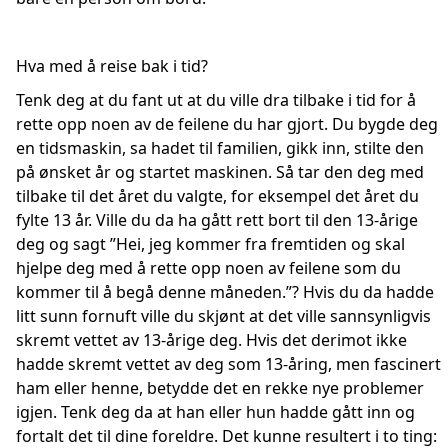
Hva med å reise bak i tid?
Tenk deg at du fant ut at du ville dra tilbake i tid for å
rette opp noen av de feilene du har gjort. Du bygde deg
en tidsmaskin, sa hadet til familien, gikk inn, stilte den
på ønsket år og startet maskinen. Så tar den deg med
tilbake til det året du valgte, for eksempel det året du
fylte 13 år. Ville du da ha gått rett bort til den 13-årige
deg og sagt ”Hei, jeg kommer fra fremtiden og skal
hjelpe deg med å rette opp noen av feilene som du
kommer til å begå denne måneden.”? Hvis du da hadde
litt sunn fornuft ville du skjønt at det ville sannsynligvis
skremt vettet av 13-årige deg. Hvis det derimot ikke
hadde skremt vettet av deg som 13-åring, men fascinert
ham eller henne, betydde det en rekke nye problemer
igjen. Tenk deg da at han eller hun hadde gått inn og
fortalt det til dine foreldre. Det kunne resultert i to ting: