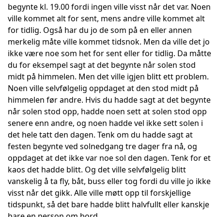
begynte kl. 19.00 fordi ingen ville visst når det var. Noen
ville kommet alt for sent, mens andre ville kommet alt
for tidlig. Også har du jo de som på en eller annen
merkelig måte ville kommet tidsnok. Men da ville det jo
ikke være noe som het for sent eller for tidlig. Da måtte
du for eksempel sagt at det begynte når solen stod
midt på himmelen. Men det ville igjen blitt ett problem.
Noen ville selvfølgelig oppdaget at den stod midt på
himmelen før andre. Hvis du hadde sagt at det begynte
når solen stod opp, hadde noen sett at solen stod opp
senere enn andre, og noen hadde vel ikke sett solen i
det hele tatt den dagen. Tenk om du hadde sagt at
festen begynte ved solnedgang tre dager fra nå, og
oppdaget at det ikke var noe sol den dagen. Tenk for et
kaos det hadde blitt. Og det ville selvfølgelig blitt
vanskelig å ta fly, båt, buss eller tog fordi du ville jo ikke
visst når det gikk. Alle ville møtt opp til forskjellige
tidspunkt, så det bare hadde blitt halvfullt eller kanskje
bare en person om bord.