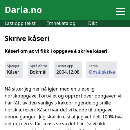
Daria.no
Last opp tekst
Emnekatalog
Dikt
Skrive kåseri
Kåseri om at vi fikk i oppgave å skrive kåseri.
Sjanger
Språkform
Lastet opp
Tema
Kåseri
Bokmål
2004.12.08
Om å skrive
Nå sitter jeg her nå igjen med en uløselig
norskoppgave. Fortvilet og opprørt over oppgaven vi
har fått av den vanligvis kakebringende og snille
norsklæreren. Kåseri var det vi hadde til oppgave
denne gangen. Jeg skal ikke si at jeg vet helt 100% hva
det er, men vi får la oss se va det blir. Da vi fikk