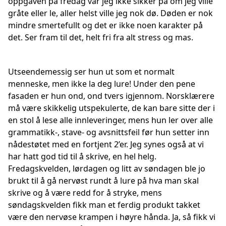
oppgaven på fredag var jeg ikke sikker på om jeg ville
gråte eller le, aller helst ville jeg nok dø. Døden er nok
mindre smertefullt og det er ikke noen karakter på
det. Ser fram til det, helt fri fra alt stress og mas.
Utseendemessig ser hun ut som et normalt
menneske, men ikke la deg lure! Under den pene
fasaden er hun ond, ond tvers igjennom. Norsklærere
må være skikkelig utspekulerte, de kan bare sitte der i
en stol å lese alle innleveringer, mens hun ler over alle
grammatikk-, stave- og avsnittsfeil før hun setter inn
nådestøtet med en fortjent 2’er. Jeg synes også at vi
har hatt god tid til å skrive, en hel helg.
Fredagskvelden, lørdagen og litt av søndagen ble jo
brukt til å gå nervøst rundt å lure på hva man skal
skrive og å være redd for å stryke, mens
søndagskvelden fikk man et ferdig produkt takket
være den nervøse krampen i høyre hånda. Ja, så fikk vi