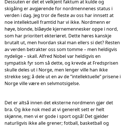
Dessuten er det et velkjent faktum at kulde og
skigåing er avgjørende for nordmennenes status i
verden i dag. Jeg tror de fleste av oss har innsett at
noe intellektuell framtid har vi ikke. Nordmenn er
høye, blonde, blåøyde kjernemennesker oppe i nord,
som har prioritert ekteriøret. Dette høres kanskje
brutalt ut, men hvordan skal man ellers si det? Resten
av verden betrakter oss som tomme – men heldigvis
nydelige – skall. Alfred Nobel var heldigvis en
sympatisk fyr som så dette, og krevde at Fredsprisen
skulle deles ut i Norge, men lenger ville han ikke
strekke seg; å dele ut en av de ”intellektuelle” prisene i
Norge ville være en selvmotsigelse.
Det er altså innen det eksterne nordmenn gjør det
bra. Og ikke nok med at vi generelt sett er helt
skjønne, men vi er gode i sport også! Det gjelder
naturligvis ikke alle grener; fotball, basketball og