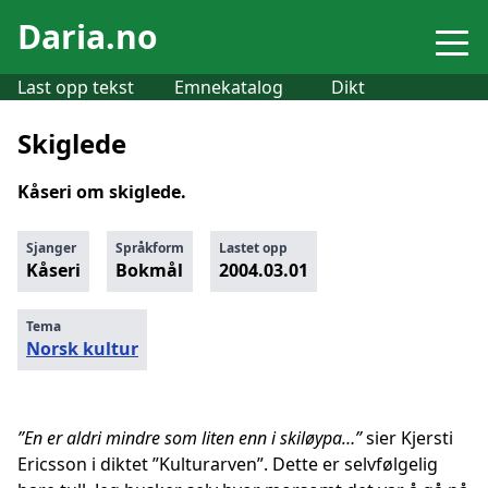
Daria.no
Last opp tekst
Emnekatalog
Dikt
Skiglede
Kåseri om skiglede.
Sjanger
Språkform
Lastet opp
Kåseri
Bokmål
2004.03.01
Tema
Norsk kultur
”En er aldri mindre som liten enn i skiløypa…”
sier Kjersti
Ericsson i diktet ”Kulturarven”. Dette er selvfølgelig