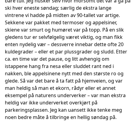
bare tull. Jeg husker selv hvor morsomt det var å gå på
ski hver eneste søndag; særlig de ekstra lange
vintrene vi hadde på midten av 90-tallet var artige.
Sekkene var pakket med termoser og appelsiner,
skiene var smurt og humøret var på topp. På en slik
gledens tur er selvfølgelig været viktig, og man fikk
enten nydelig vær – dessverre innebar dette ofte 20
kuldegrader – eller et par plussgrader og sludd. Etter
ca. en time var det pause, og litt avhengig om
istappene hang fra nesa eller sluddet rant ned i
nakken, ble appelsinene nytt med den største ro og
glede. Så var det bare å ta fatt på hjemveien, og var
man heldig så man et ekorn, rådyr eller et annet
eksempel på naturens underverker – var man ekstra
heldig var ikke underverket overkjørt på
parkeringsplassen. Jeg kan uansett ikke tenke meg
noen bedre måte å tilbringe en hellig søndag på.