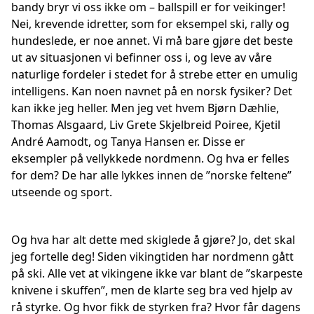
bandy bryr vi oss ikke om – ballspill er for veikinger!
Nei, krevende idretter, som for eksempel ski, rally og
hundeslede, er noe annet. Vi må bare gjøre det beste
ut av situasjonen vi befinner oss i, og leve av våre
naturlige fordeler i stedet for å strebe etter en umulig
intelligens. Kan noen navnet på en norsk fysiker? Det
kan ikke jeg heller. Men jeg vet hvem Bjørn Dæhlie,
Thomas Alsgaard, Liv Grete Skjelbreid Poiree, Kjetil
André Aamodt, og Tanya Hansen er. Disse er
eksempler på vellykkede nordmenn. Og hva er felles
for dem? De har alle lykkes innen de ”norske feltene”
utseende og sport.
Og hva har alt dette med skiglede å gjøre? Jo, det skal
jeg fortelle deg! Siden vikingtiden har nordmenn gått
på ski. Alle vet at vikingene ikke var blant de ”skarpeste
knivene i skuffen”, men de klarte seg bra ved hjelp av
rå styrke. Og hvor fikk de styrken fra? Hvor får dagens