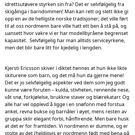
idrettsutøvere styrken sin fra? Det er selvfølgelig fra
skigåinga i barndommen! Man kan rett og slett ikke gi
opp en av de helligste norske tradisjoner; det ville ført
til at oss nordmenn bare ville hatt ett ben å stå på, og
uansett hvor vakre vi er har modellbyråene begrenset
kapasitet. Selvfølgelig har man alltids serviceyrkene,
men det blir bare litt for kjedelig i lengden.
Kjersti Ericsson skiver i diktet hennes at hun ikke likte
skiturene som barn, og det må hun da gjerne mene!
Det er jo selvfølgelig aspekter ved dem som jeg godt
kunne være foruten – kulda, stivheten, rennende nese,
våt snø, forkjølelse, brukkne staver og blærekatarr. Og
alle har vel opplevd å ligge i en snøfonn med forstua
ankel, revna bukse og barnåler i øyet, mens resten av
gruppa sklir elegant forbi, hånflirende. Men bare husk
at det er for framtiden. Vi nordmenn er dumme, og er
stolte av det (heldigvis er nordmenn født med bena på