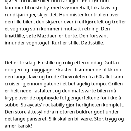
kjører forbi alle biler hun tar igjen. Rett før hun
kommer til neste by, med svømmehall, lokalavis og
rundkjøringer, skjer det. Hun mister kontrollen over
den lille bilen, den skjærer over i feil kjørefelt og treffer
et vogntog som kommer i motsatt retning. Den
knøttlille, søte Mazdaen er borte. Den forsvant
innunder vogntoget. Kurt er stille. Dødsstille.
Det er tirsdag. En stille og rolig ettermiddag. Gutta i
dongeri og myggjagere kaster drømmende blikk mot
den lange, lave og brede Chevroleten fra 60tallet som
cruiser igjennom gatene i et behagelig tempo. Grillen
er helt nede i asfalten, og den mattsvarte bilen må
krype over de opphøyde fotgjengerfeltene for ikke å
subbe. Straycats’ rockabilly gjør herligheten komplett.
Den store åttesylindra motoren buldrer godt under
det lange panseret. Slik skal en bil være. Stor, trygg og
amerikansk!