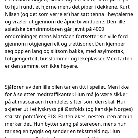
to hjul rundt et hjørne mens det piper i dekkene. Kurt
Nilsen (og det som verre er) har satt tenna i høytalerne
og vræler ut gjennom de åpne bilvinduene. Den lille
asiatiske bensinmotoren går jevnt på 4000
omdreininger, mens Mazdaen fortsetter sin ville ferd
gjennom fotgjengerfelt og trettisoner. Den kjemper
seg opp en lang og slitsom bakke, med asylmottak,
fotgjengerfelt, busslommer og lekeplasser. Men farten
er den samme, om ikke høyere.
Sjåføren av den lille bilen tar en titt i speilet. Men ikke
for å se etter medtraffikanter. Hun må jo være sikker
på at mascaraen fremdeles sitter som den skal. Hun
skjener ut i et lyskryss på Østfolds (og kanskje Norges)
største potetåker, E18. Farten økes, nesten uten at hun
merker det. Hun bytter sang på stereoen, mens hun
tar seg en tyggis og sender en tekstmelding. Hun