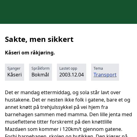
Sakte, men sikkert
Kåseri om råkjøring.
Sjanger
Språkform
Lastet opp
Tema
Kåseri
Bokmål
2003.12.04
Transport
Det er mandag ettermiddag, og sola står lavt over
hustakene. Det er nesten ikke folk i gatene, bare et og
annet knøtt på trehjulssykkel på vei hjem fra
barnehagen sammen med mamma. Den lille jenta med
museflettene titter forskremt på den knøttlille
Mazdaen som kommer i 120km/t gjennom gatene.
Forbi barnehagen, skolen og butikken. Den kjører på