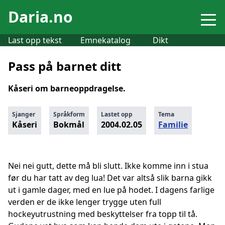
Daria.no
Last opp tekst
Emnekatalog
Dikt
Pass på barnet ditt
Kåseri om barneoppdragelse.
Sjanger
Språkform
Lastet opp
Tema
Kåseri
Bokmål
2004.02.05
Familie
Nei nei gutt, dette må bli slutt. Ikke komme inn i stua
før du har tatt av deg lua! Det var altså slik barna gikk
ut i gamle dager, med en lue på hodet. I dagens farlige
verden er de ikke lenger trygge uten full
hockeyutrustning med beskyttelser fra topp til tå.