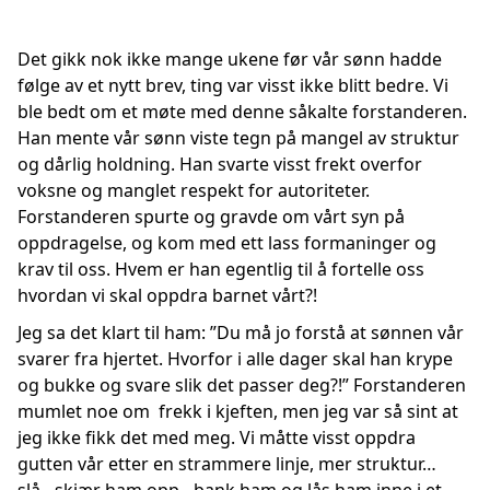
Det gikk nok ikke mange ukene før vår sønn hadde
følge av et nytt brev, ting var visst ikke blitt bedre. Vi
ble bedt om et møte med denne såkalte forstanderen.
Han mente vår sønn viste tegn på mangel av struktur
og dårlig holdning. Han svarte visst frekt overfor
voksne og manglet respekt for autoriteter.
Forstanderen spurte og gravde om vårt syn på
oppdragelse, og kom med ett lass formaninger og
krav til oss. Hvem er han egentlig til å fortelle oss
hvordan vi skal oppdra barnet vårt?!
Jeg sa det klart til ham: ”Du må jo forstå at sønnen vår
svarer fra hjertet. Hvorfor i alle dager skal han krype
og bukke og svare slik det passer deg?!” Forstanderen
mumlet noe om frekk i kjeften, men jeg var så sint at
jeg ikke fikk det med meg. Vi måtte visst oppdra
gutten vår etter en strammere linje, mer struktur…