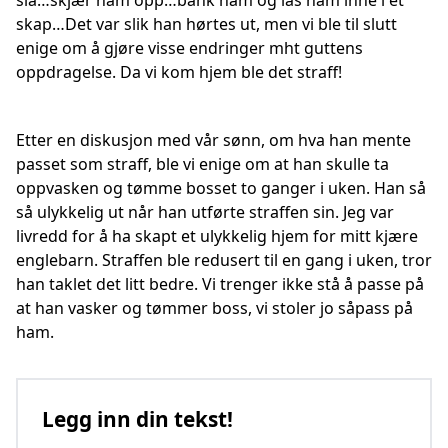
slå…skjær ham opp…bank ham og lås ham inne i et
skap…Det var slik han hørtes ut, men vi ble til slutt
enige om å gjøre visse endringer mht guttens
oppdragelse. Da vi kom hjem ble det straff!
Etter en diskusjon med vår sønn, om hva han mente
passet som straff, ble vi enige om at han skulle ta
oppvasken og tømme bosset to ganger i uken. Han så
så ulykkelig ut når han utførte straffen sin. Jeg var
livredd for å ha skapt et ulykkelig hjem for mitt kjære
englebarn. Straffen ble redusert til en gang i uken, tror
han taklet det litt bedre. Vi trenger ikke stå å passe på
at han vasker og tømmer boss, vi stoler jo såpass på
ham.
Legg inn din tekst!