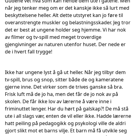
Gudene vet hva som kan hende dem ute i gatene. Men
når jeg tenker meg om er det kanskje ikke så lurt med
beskyttelsene heller. Alt dette utstyret kan jo føre til
overanstrengte muskler og belastningsskader. Jeg tror
det er best at ungene holder seg hjemme. Vi har nok
av filmer og tv-spill med meget troverdige
gjengivninger av naturen utenfor huset. Der nede er
de i hvert fall trygge!
Ikke har ungene lyst å gå ut heller. Når jeg tilbyr dem
tv-spill, brus og snop, sitter både de og kameratene
gjerne inne. Det virker som de trives ganske så bra.
Frisk luft må de jo ha, men det får de jo nok av på
skolen. De får ikke lov av lærerne å være inne i
friminuttet lenger. Har du hørt på galskap?! De må stå
ute i all slags vær, enten de vil eller ikke. Hadde lærerne
hatt peiling på pedagogikk og psykologi ville de aldri
gjort slikt mot et barns vilje. Et barn må få utvikle seg