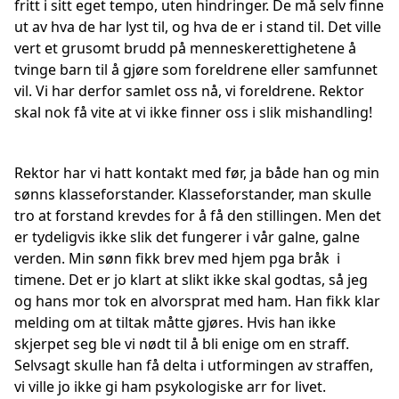
fritt i sitt eget tempo, uten hindringer. De må selv finne
ut av hva de har lyst til, og hva de er i stand til. Det ville
vert et grusomt brudd på menneskerettighetene å
tvinge barn til å gjøre som foreldrene eller samfunnet
vil. Vi har derfor samlet oss nå, vi foreldrene. Rektor
skal nok få vite at vi ikke finner oss i slik mishandling!
Rektor har vi hatt kontakt med før, ja både han og min
sønns klasseforstander. Klasseforstander, man skulle
tro at forstand krevdes for å få den stillingen. Men det
er tydeligvis ikke slik det fungerer i vår galne, galne
verden. Min sønn fikk brev med hjem pga bråk i
timene. Det er jo klart at slikt ikke skal godtas, så jeg
og hans mor tok en alvorsprat med ham. Han fikk klar
melding om at tiltak måtte gjøres. Hvis han ikke
skjerpet seg ble vi nødt til å bli enige om en straff.
Selvsagt skulle han få delta i utformingen av straffen,
vi ville jo ikke gi ham psykologiske arr for livet.