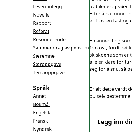
Leserinnlegg
av bilene og køen 
Etter å ha funnet n
Novelle
er frosten fast og 
Rapport
Referat
Resonnerende
En annen ting som 
Sammendrag av pensum
frokost, fordi det
skiskoene som er t
Særemne
alle er klare for t
Særoppgave
seg for å snu, så b
Temaoppgave
Språk
Er alt dette verdt d
Annet
du selv bestemme.
Bokmål
Engelsk
Fransk
Legg inn di
Nynorsk