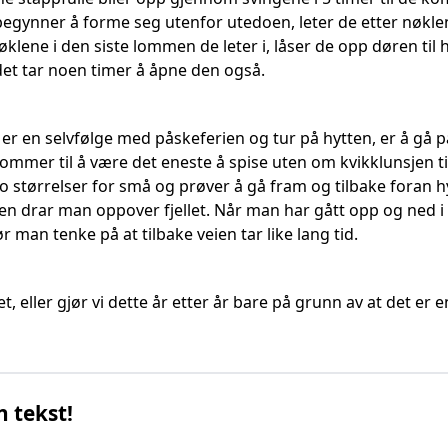
begynner å forme seg utenfor utedoen, leter de etter nøklen
øklene i den siste lommen de leter i, låser de opp døren til h
det tar noen timer å åpne den også.
er en selvfølge med påskeferien og tur på hytten, er å gå p
 kommer til å være det eneste å spise uten om kvikklunsjen
o størrelser for små og prøver å gå fram og tilbake foran h
uren drar man oppover fjellet. Når man har gått opp og ned i
ør man tenke på at tilbake veien tar like lang tid.
et, eller gjør vi dette år etter år bare på grunn av at det er
n tekst!