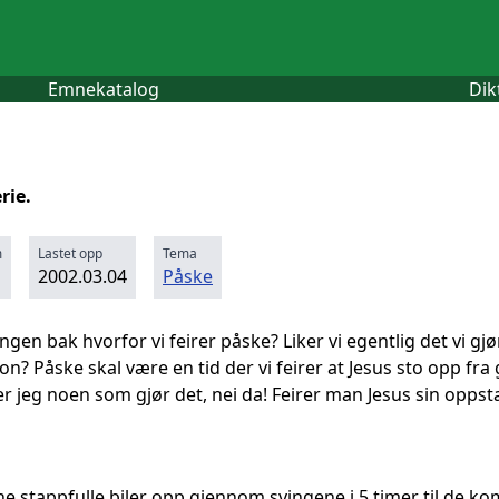
Emnekatalog
Dik
rie.
m
Lastet opp
Tema
2002.03.04
Påske
gen bak hvorfor vi feirer påske? Liker vi egentlig det vi gjør
on? Påske skal være en tid der vi feirer at Jesus sto opp fr
ner jeg noen som gjør det, nei da! Feirer man Jesus sin oppst
sine stappfulle biler opp gjennom svingene i 5 timer til de 