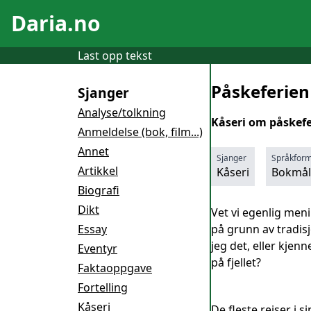
Daria.no
Last opp tekst
Påskeferien
Sjanger
Analyse/tolkning
Kåseri om påskefe
Anmeldelse (bok, film...)
Annet
Sjanger
Språkfor
Artikkel
Kåseri
Bokmål
Biografi
Dikt
Vet vi egenlig menin
Essay
på grunn av tradisj
jeg det, eller kjen
Eventyr
på fjellet?
Faktaoppgave
Fortelling
Kåseri
De fleste reiser i 