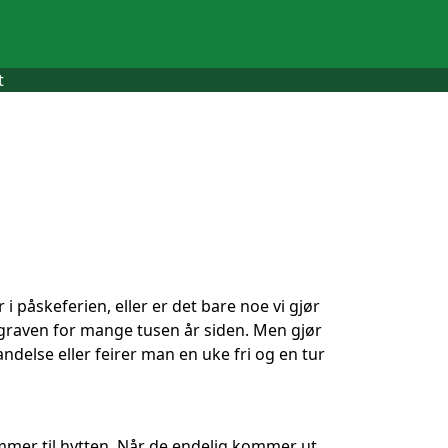
t
 i påskeferien, eller er det bare noe vi gjør
a graven for mange tusen år siden. Men gjør
andelse eller feirer man en uke fri og en tur
kommer til hytten. Når de endelig kommer ut