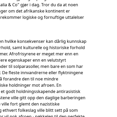
ia & Co" gjør i dag. Tror du da at noen
nger om det afrikanske kontinent er
rekommer logiske og fornuftige uttalelser
en hvilke konsekvenser kan dårlig kunnskap
old, samt kulturelle og historiske forhold
mmer. Afrofrisyrene er meget mer enn en
flere egenskaper enn en velutstyrt
der til solparasoller, men bare en som har
. De fleste innvandrerne eller flyktningene
 å forandre den til noe mindre
stiske holdninger mot afroen. En
 et godt holdningsskapende antirasistisk
zistene ville gitt opp den daglige barberingen
ville fort glemt den nazistiske
ethvert folkeslag ville blitt sett på som
r vil nok afroen - nøkkelen til den perfekte