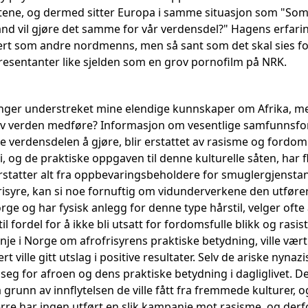
tene, og dermed sitter Europa i samme situasjon som "Somal
and vil gjøre det samme for vår verdensdel?" Hagens erfari
ert som andre nordmenns, men så sant som det skal sies fo
presentanter like sjelden som en grov pornofilm på NRK.
anger understreket mine elendige kunnskaper om Afrika, m
av verden medføre? Informasjon om vesentlige samfunnsforh
verdensdelen å gjøre, blir erstattet av rasisme og fordo
, og de praktiske oppgaven til denne kulturelle såten, har 
erstatter alt fra oppbevaringsbeholdere for smuglergjenstan
frisyre, kan si noe fornuftig om vidunderverkene den utfører
ge og har fysisk anlegg for denne type hårstil, velger ofte
l fordel for å ikke bli utsatt for fordomsfulle blikk og rasi
e i Norge om afrofrisyrens praktiske betydning, ville vært
t ville gitt utslag i positive resultater. Selv de ariske nyna
eg for afroen og dens praktiske betydning i dagliglivet. De 
grunn av innflytelsen de ville fått fra fremmede kulturer, og 
rre har ingen utført en slik kampanje mot rasisme, og derfo