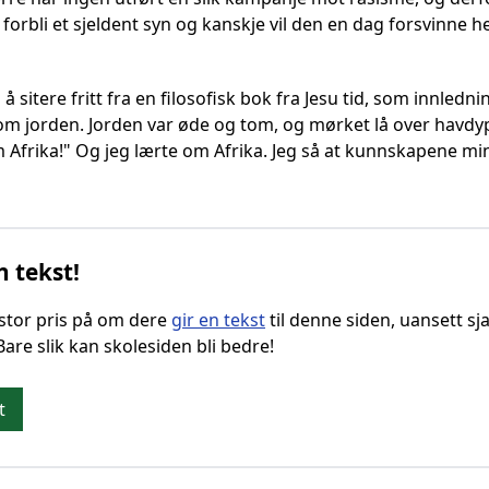
forbli et sjeldent syn og kanskje vil den en dag forsvinne hel
 å sitere fritt fra en filosofisk bok fra Jesu tid, som innled
om jorden. Jorden var øde og tom, og mørket lå over havdy
m Afrika!" Og jeg lærte om Afrika. Jeg så at kunnskapene mi
n tekst!
g stor pris på om dere
gir en tekst
til denne siden, uansett sja
 Bare slik kan skolesiden bli bedre!
t