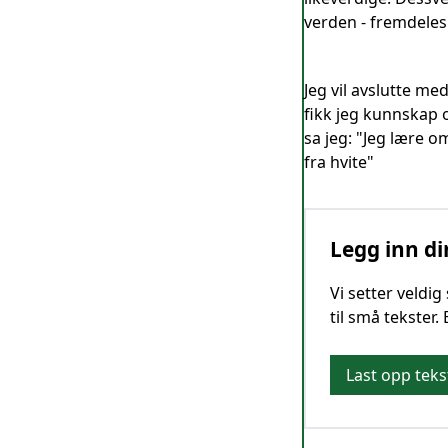
verden - fremdeles 
Jeg vil avslutte med
fikk jeg kunnskap 
sa jeg: "Jeg lære o
fra hvite"
Legg inn di
Vi setter veldi
til små tekster.
Last opp teks