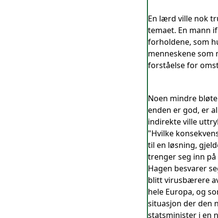
En lærd ville nok t
temaet. En mann if
forholdene, som hun
menneskene som må
forståelse for oms
Noen mindre bløte 
enden er god, er al
indirekte ville uttry
"Hvilke konsekvens
til en løsning, gje
trenger seg inn på
Hagen besvarer seg
blitt virusbærere 
hele Europa, og som
situasjon der den
statsminister i en 