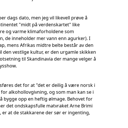
r dags dato, men jeg vil likevell prøve å
tinentet "midt på verdenskartet" like
ørre og varme klimaforholdene som
an, de inneholder mer vann enn agurker). I
ap, mens Afrikas midtre belte består av den
l den vestlige kultur, er den urgamle skikken
otsetning til Skandinavia der mange velger å
lysshow.
es det for at "det er deilig å være norsk i
m for alkohollovgivning, og som man kan se i
l å bygge opp en heftig ølmage. Behovet for
mmer det ondskapsfulle matvraket Arne Brimi
 er at de stakkarene der sør er ingenting,