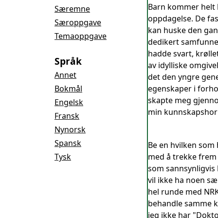
Barn kommer helt k
Særemne
oppdagelse. De fas
Særoppgave
kan huske den gang
Temaoppgave
dedikert samfunnet
hadde svart, krølle
Språk
av idylliske omgiv
Annet
det den yngre gene
Bokmål
egenskaper i forho
skapte meg gjenno
Engelsk
min kunnskapshoris
Fransk
Nynorsk
Spansk
Be en hvilken som h
Tysk
med å trekke frem 
som sannsynligvis 
vil ikke ha noen s
hel runde med NRKs
behandle samme kat
jeg ikke har "Dokto