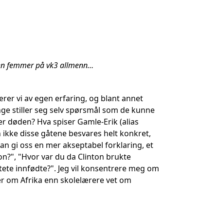
k en femmer på vk3 allmenn…
lærer vi av egen erfaring, og blant annet
ge stiller seg selv spørsmål som de kunne
ter døden? Hva spiser Gamle-Erik (alias
 ikke disse gåtene besvares helt konkret,
an gi oss en mer akseptabel forklaring, et
on?", "Hvor var du da Clinton brukte
tete innfødte?". Jeg vil konsentrere meg om
mer om Afrika enn skolelærere vet om