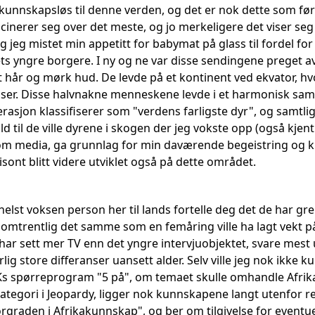
unnskapsløs til denne verden, og det er nok dette som føre
cinerer seg over det meste, og jo merkeligere det viser seg 
 jeg mistet min appetitt for babymat på glass til fordel fo
s yngre borgere. I ny og ne var disse sendingene preget av
t hår og mørk hud. De levde på et kontinent ved ekvator, hv
elser. Disse halvnakne menneskene levde i et harmonisk sa
rasjon klassifiserer som "verdens farligste dyr", og samtli
ld til de ville dyrene i skogen der jeg vokste opp (også kj
m media, ga grunnlag for min daværende begeistring og k
ont blitt videre utviklet også på dette området.
elst voksen person her til lands fortelle deg det de har gre
omtrentlig det samme som en femåring ville ha lagt vekt på
har sett mer TV enn det yngre intervjuobjektet, svare mest
ærlig store differanser uansett alder. Selv ville jeg nok ik
 spørreprogram "5 på", om temaet skulle omhandle Afrika, 
egori i Jeopardy, ligger nok kunnskapene langt utenfor re
rgraden i Afrikakunnskap", og ber om tilgivelse for eventue