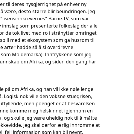
r til deres nysgjerrighet på enhver ny
å være, desto større blir beundringen. Jeg
r "lisensinnkrevernes" Barne-TV, som var
 innslag som presenterte folkeslag der alle
or de tok livet med ro i stråhytter omringet
mspill med et økosystem som ga husrom til
ge arter hadde så å si overdrevne
ent som Moldemarka). Inntrykkene som jeg
unnskap om Afrika, og siden den gang har
ie på om Afrika, og han vil ikke nøle lenge
. Logisk nok ville den voksne stuegrisen,
 utfyllende, men poenget er at besvarelsen
ke kunne komme meg helskinnet igjennom en
og skulle jeg være uheldig nok til å måtte
kkevidde. Jeg skal derfor ærlig innrømme at
ll feil informasjon som kan bli nevnt.