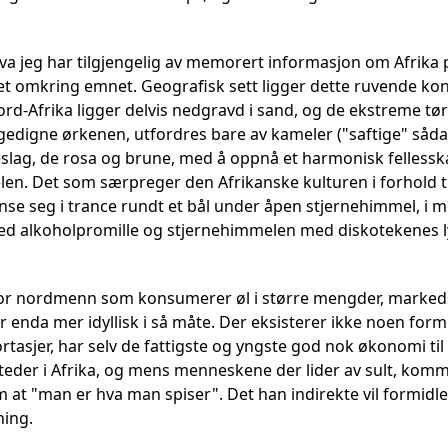
a jeg har tilgjengelig av memorert informasjon om Afrika pe
vet omkring emnet. Geografisk sett ligger dette ruvende kon
rd-Afrika ligger delvis nedgravd i sand, og de ekstreme t
 gedigne ørkenen, utfordres bare av kameler ("saftige" såd
keslag, de rosa og brune, med å oppnå et harmonisk fellessk
len. Det som særpreger den Afrikanske kulturen i forhold ti
nse seg i trance rundt et bål under åpen stjernehimmel, i m
med alkoholpromille og stjernehimmelen med diskotekenes 
or nordmenn som konsumerer øl i større mengder, markedsfør
r enda mer idyllisk i så måte. Der eksisterer ikke noen for
rtasjer, har selv de fattigste og yngste god nok økonomi ti
 steder i Afrika, og mens menneskene der lider av sult, ko
at "man er hva man spiser". Det han indirekte vil formidle,
ning.