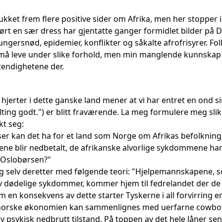
rukket frem flere positive sider om Afrika, men her stopper 
ørt en sær dress har gjentatte ganger formidlet bilder på
gersnød, epidemier, konflikter og såkalte afrofrisyrer. Folk 
 leve under slike forhold, men min manglende kunnskap 
tendighetene der.
hjerter i dette ganske land mener at vi har entret en ond 
lting godt.") er blitt fraværende. La meg formulere meg sli
kt seg:
er kan det ha for et land som Norge om Afrikas befolkning
ldene blir nedbetalt, de afrikanske alvorlige sykdommene ha
 Oslobørsen?"
 selv deretter med følgende teori: "Hjelpemannskapene, s
av dødelige sykdommer, kommer hjem til fedrelandet der de 
 en konsekvens av dette starter Tyskerne i all forvirring e
 norske økonomien kan sammenlignes med uerfarne cowboye
ny psykisk nedbrutt tilstand. På toppen av det hele låner s