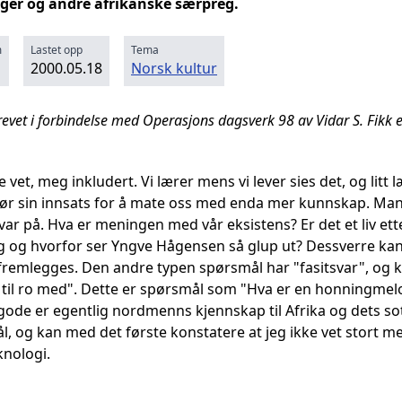
ger og andre afrikanske særpreg.
m
Lastet opp
Tema
2000.05.18
Norsk kultur
krevet i forbindelse med Operasjons dagsverk 98 av Vidar S. Fik
e vet, meg inkludert. Vi lærer mens vi lever sies det, og litt 
ør sin innsats for å mate oss med enda mer kunnskap. Man
var på. Hva er meningen med vår eksistens? Er det et liv et
ag og hvorfor ser Yngve Hågensen så glup ut? Dessverre kan
 fremlegges. Den andre typen spørsmål har "fasitsvar", og k
ss til ro med". Dette er spørsmål som "Hva er en honningmel
gode er egentlig nordmenns kjennskap til Afrika og dets so
l, og kan med det første konstatere at jeg ikke vet stort 
knologi.