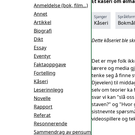
Et kåseri om ølma
Anmeldelse (bok, film...)
Annet
Sjanger
Språkfor
Artikkel
Kåseri
Bokmål
Biografi
Dikt
Dette kåseriet ble s
Essay
Eventyr
Det er mye folk ikk
Faktaoppgave
lærere og media gj
Fortelling
tenke seg å finne s
Kåseri
Djevelen) til midd
Leserinnlegg
selv om teorier ka
svar vi kan "slå o
Novelle
staven?" og "Hvor 
Rapport
sistnevnte spørsmå
Referat
videospillere og te
Resonnerende
Sammendrag av pensum