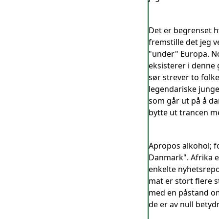
Det er begrenset hv
fremstille det jeg 
"under" Europa. No
eksisterer i denne
sør strever to fol
legendariske junge
som går ut på å da
bytte ut trancen 
Apropos alkohol; f
Danmark". Afrika e
enkelte nyhetsrepo
mat er stort flere
med en påstand om 
de er av null betyd