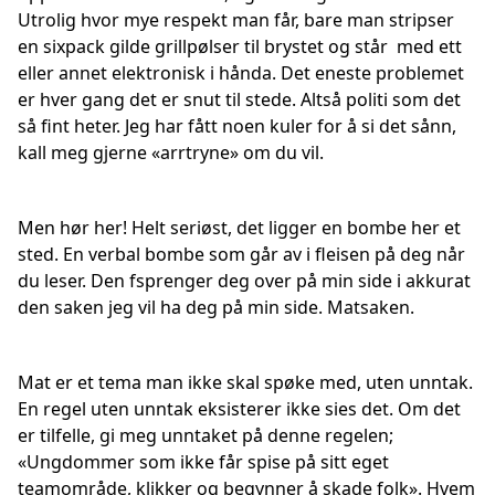
Utrolig hvor mye respekt man får, bare man stripser
en sixpack gilde grillpølser til brystet og står med ett
eller annet elektronisk i hånda. Det eneste problemet
er hver gang det er snut til stede. Altså politi som det
så fint heter. Jeg har fått noen kuler for å si det sånn,
kall meg gjerne «arrtryne» om du vil.
Men hør her! Helt seriøst, det ligger en bombe her et
sted. En verbal bombe som går av i fleisen på deg når
du leser. Den fsprenger deg over på min side i akkurat
den saken jeg vil ha deg på min side. Matsaken.
Mat er et tema man ikke skal spøke med, uten unntak.
En regel uten unntak eksisterer ikke sies det. Om det
er tilfelle, gi meg unntaket på denne regelen;
«Ungdommer som ikke får spise på sitt eget
teamområde, klikker og begynner å skade folk». Hvem