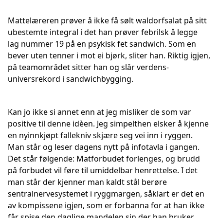
Mattelæreren prøver å ikke få sølt waldorfsalat på sitt
ubestemte integral i det han prøver febrilsk å legge
lag nummer 19 på en psykisk fet sandwich. Som en
bever uten tenner i mot ei bjørk, sliter han. Riktig igjen,
på teamområdet sitter han og slår verdens-
universrekord i sandwichbygging.
Kan jo ikke si annet enn at jeg misliker de som var
positive til denne idèen. Jeg simpelthen elsker å kjenne
en nyinnkjøpt fallekniv skjære seg vei inn i ryggen.
Man står og leser dagens nytt på infotavla i gangen.
Det står følgende: Matforbudet forlenges, og brudd
på forbudet vil føre til umiddelbar henrettelse. I det
man står der kjenner man kaldt stål berøre
sentralnervesystemet i ryggmargen, såklart er det en
av kompissene igjen, som er forbanna for at han ikke
får spise den daglige mandelen sin der han bruker.