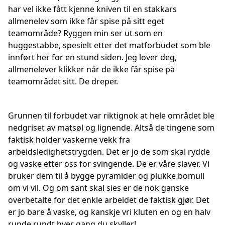
har vel ikke fått kjenne kniven til en stakkars
allmenelev som ikke får spise på sitt eget
teamområde? Ryggen min ser ut som en
huggestabbe, spesielt etter det matforbudet som ble
innført her for en stund siden. Jeg lover deg,
allmenelever klikker når de ikke får spise på
teamområdet sitt. De dreper.
Grunnen til forbudet var riktignok at hele området ble
nedgriset av matsøl og lignende. Altså de tingene som
faktisk holder vaskerne vekk fra
arbeidsledighetstrygden. Det er jo de som skal rydde
og vaske etter oss for svingende. De er våre slaver. Vi
bruker dem til å bygge pyramider og plukke bomull
om vi vil. Og om sant skal sies er de nok ganske
overbetalte for det enkle arbeidet de faktisk gjør. Det
er jo bare å vaske, og kanskje vri kluten en og en halv
runde rundt hver gang du skyller!