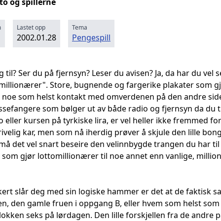
to og spillerne
m
Lastet opp
Tema
2002.01.28
Pengespill
 til? Ser du på fjernsyn? Leser du avisen? Ja, da har du vel s
millionærer". Store, bugnende og fargerike plakater som gj
a noe som helst kontakt med omverdenen på den andre side
sefangere som bølger ut av både radio og fjernsyn da du t
 eller kursen på tyrkiske lira, er vel heller ikke fremmed 
rivelig kar, men som nå iherdig prøver å skjule den lille b
må det vel snart beseire den velinnbygde trangen du har til 
g som gjør lottomillionærer til noe annet enn vanlige, mill
ert slår deg med sin logiske hammer er det at de faktisk sats
n, den gamle fruen i oppgang B, eller hvem som helst som
okken seks på lørdagen. Den lille forskjellen fra de andre pa