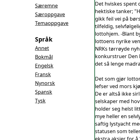
Det hviskes spent 
Særemne
hektiske tanker; "H
Særoppgave
gikk feil vei på bø
Temaoppgave
tilfeldig, selvfølg
lottohjem. -Blant 
Språk
lottoens nyrike ve
Annet
NRKs tørrøyde nyhe
konkurstruer Den No
Bokmål
det så lenge madra
Engelsk
Fransk
Det som gjør lottom
Nynorsk
lefser ved mors kjø
Spansk
De er altså ikke si
Tysk
selskaper med hovm
holder seg helst li
mye heller en selvl
saftig lystyacht m
statusen som telle
ekstra aksjer for å