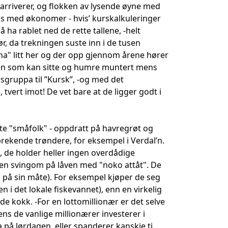
arriverer, og flokken av lysende øyne med
lass med økonomer - hvis’ kurskalkuleringer
 ha rablet ned de rette tallene, -helt
ør, da trekningen suste inn i de tusen
a" litt her og der opp gjennom årene hører
, en som kan sitte og humre muntert mens
gruppa til ”Kursk”, -og med det
tvert imot! De vet bare at de ligger godt i
kalte "småfolk" - oppdratt på havregrøt og
 brekende trøndere, for eksempel i Verdal’n.
e, de holder heller ingen overdådige
 en svingom på låven med "noko attåt". De
nok på sin måte). For eksempel kjøper de seg
n i det lokale fiskevannet), enn en virkelig
e kokk. -For en lottomillionær er det selve
s de vanlige millionærer investerer i
ra på lørdagen, eller spanderer kanskje ti