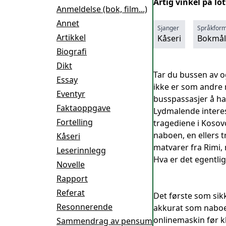
Artig vinkel på lot
Anmeldelse (bok, film...)
Annet
Sjanger
Språkfor
Artikkel
Kåseri
Bokmål
Biografi
Dikt
Tar du bussen av og
Essay
ikke er som andre 
Eventyr
busspassasjer å h
Faktaoppgave
Lydmalende interes
Fortelling
tragediene i Kosovo
naboen, en ellers t
Kåseri
matvarer fra Rimi, 
Leserinnlegg
Hva er det egentli
Novelle
Rapport
Referat
Det første som sikk
Resonnerende
akkurat som naboe
onlinemaskin før kl
Sammendrag av pensum