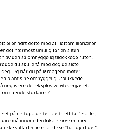
ett eller hørt dette med at "lottomillionærer
ør det nærmest umulig for en sliten
n av den så omhyggelig tildekkede ruten.
rodde du skulle få med deg de siste
for deg. Og når du på lørdagene møter
ongen blant sine omhyggelig utplukkede
å neglisjere det eksplosive vitebegjæret.
ionformuende storkarer?
et på nettopp dette "gjett-rett-tall"-spillet,
 bare må innom den lokale kiosken med
niske valfarterne er at disse "har gjort det".