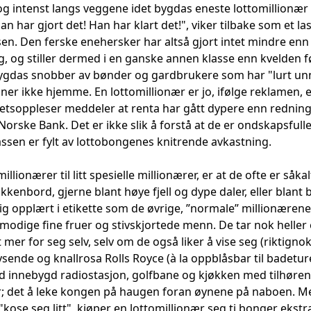
og intenst langs veggene idet bygdas eneste lottomillionær 
an har gjort det! Han har klart det!", viker tilbake som et 
rsen. Den ferske enehersker har altså gjort intet mindre enn å
elig, og stiller dermed i en ganske annen klasse enn kvelden f
bygdas snobber av bønder og gardbrukere som har "lurt unn
nner ikke hjemme. En lottomillionær er jo, ifølge reklamen
tsoppleser meddeler at renta har gått dypere enn rednings
rske Bank. Det er ikke slik å forstå at de er ondskapsfulle, 
ssen er fylt av lottobongenes knitrende avkastning.
illionærer til litt spesielle millionærer, er at de ofte er så
kkenbord, gjerne blant høye fjell og dype daler, eller blant
rlig opplært i etikette som de øvrige, ”normale” millionæren
odige fine fruer og stivskjortede menn. De tar nok heller
tt mer for seg selv, selv om de også liker å vise seg (riktig
ysende og knallrosa Rolls Royce (à la oppblåsbar til badeture
ed innebygd radiostasjon, golfbane og kjøkken med tilhørend
r; det å leke kongen på haugen foran øynene på naboen. Men
 "kose seg litt", kjøper en lottomillionær seg ti bonger ekst