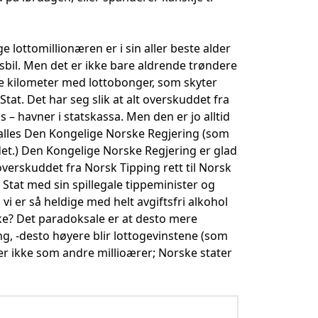
 lottomillionæren er i sin aller beste alder
rtsbil. Men det er ikke bare aldrende trøndere
ede kilometer med lottobonger, som skyter
tat. Det har seg slik at alt overskuddet fra
 – havner i statskassa. Men den er jo alltid
 kalles Den Kongelige Norske Regjering (som
ndet.) Den Kongelige Norske Regjering er glad
verskuddet fra Norsk Tipping rett til Norsk
 Stat med sin spillegale tippeminister og
i er så heldige med helt avgiftsfri alkohol
rike? Det paradoksale er at desto mere
ing, -desto høyere blir lottogevinstene (som
r er ikke som andre millioærer; Norske stater