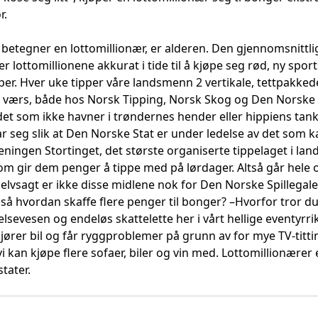
r.
etegner en lottomillionær, er alderen. Den gjennomsnittlige
r lottomillionene akkurat i tide til å kjøpe seg rød, ny spo
ipper. Hver uke tipper våre landsmenn 2 vertikale, tettpakk
il værs, både hos Norsk Tipping, Norsk Skog og Den Norske S
 det som ikke havner i trøndernes hender eller hippiens tanks
har seg slik at Den Norske Stat er under ledelse av det som
reningen Stortinget, det største organiserte tippelaget i la
som gir dem penger å tippe med på lørdager. Altså går hele o
 Selvsagt er ikke disse midlene nok for Den Norske Spillegale
å hvordan skaffe flere penger til bonger? –Hvorfor tror du v
elsevesen og endeløs skattelette her i vårt hellige eventyr
 kjører bil og får ryggproblemer på grunn av for mye TV-titt
 vi kan kjøpe flere sofaer, biler og vin med. Lottomillionære
tater.