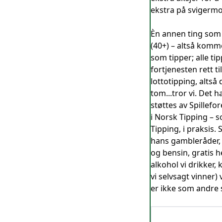
ekstra på svigermo
Èn annen ting som b
(40+) – altså komme
som tipper; alle t
fortjenesten rett t
lottotipping, altså
tom...tror vi. Det 
støttes av Spillefo
i Norsk Tipping – 
Tipping, i praksis.
hans gambleråder, s
og bensin, gratis h
alkohol vi drikker,
vi selvsagt vinner)
er ikke som andre s