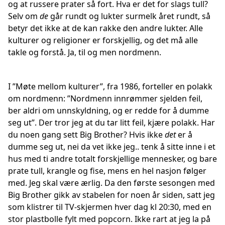
og at russere prater så fort. Hva er det for slags tull?
Selv om
de
går rundt og lukter surmelk året rundt, så
betyr det ikke at de kan rakke den andre lukter. Alle
kulturer og religioner er forskjellig, og det må alle
takle og forstå. Ja, til og men nordmenn.
I ”Møte mellom kulturer”, fra 1986, forteller en polakk
om nordmenn: ”Nordmenn innrømmer sjelden feil,
ber aldri om unnskyldning, og er redde for å dumme
seg ut”. Der tror jeg at du tar litt feil, kjære polakk. Har
du noen gang sett Big Brother? Hvis ikke
det
er å
dumme seg ut, nei da vet ikke jeg.. tenk å sitte inne i et
hus med ti andre totalt forskjellige mennesker, og bare
prate tull, krangle og fise, mens en hel nasjon følger
med. Jeg skal være ærlig. Da den første sesongen med
Big Brother gikk av stabelen for noen år siden, satt jeg
som klistrer til TV-skjermen hver dag kl 20:30, med en
stor plastbolle fylt med popcorn. Ikke rart at jeg la på