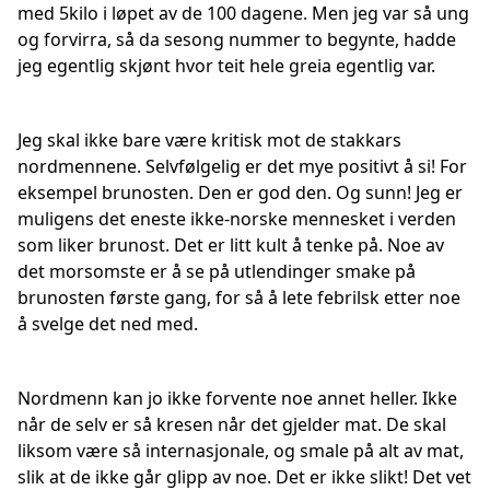
med 5kilo i løpet av de 100 dagene. Men jeg var så ung
og forvirra, så da sesong nummer to begynte, hadde
jeg egentlig skjønt hvor teit hele greia egentlig var.
Jeg skal ikke bare være kritisk mot de stakkars
nordmennene. Selvfølgelig er det mye positivt å si! For
eksempel brunosten. Den er god den. Og sunn! Jeg er
muligens det eneste ikke-norske mennesket i verden
som liker brunost. Det er litt kult å tenke på. Noe av
det morsomste er å se på utlendinger smake på
brunosten første gang, for så å lete febrilsk etter noe
å svelge det ned med.
Nordmenn kan jo ikke forvente noe annet heller. Ikke
når de selv er så kresen når det gjelder mat. De skal
liksom være så internasjonale, og smale på alt av mat,
slik at de ikke går glipp av noe. Det er ikke slikt! Det vet