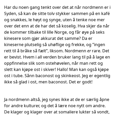
Har du noen gang tenkt over det at når nordmenn er i
Syden, så kan de sitte tolv stykker sammen på en kafé
og snakkes, le høyt og synge, uten å tenke noe mer
over det enn at de har det så koselig. Hva skjer da når
de kommer tilbake til lille Norge, og får øye på seks
kinesere som gjør akkurat det samme? Da er
kineserne plutselig så uhøflige og frekke, og ”ingen
rett til å bråke så fælt”, liksom. Nordmenn
er
rare. Det
er bevist. Hvem i all verden bruker lang til på å lage en
oppfinnelse slik som ostehøvelen, når man rett og
slett kan kjøpe ost i skiver! Hallo! Man kan også kjøpe
ost i tube. Sånn baconost og skinkeost. Jeg er egentlig
ikke så glad i ost, men baconost. Det er godt!
Ja nordmenn altså, jeg synes ikke at de er særlig åpne
for andre kulturer, og det å lære noe nytt om andre.
De klager og klager over at somaliere lukter så vondt,