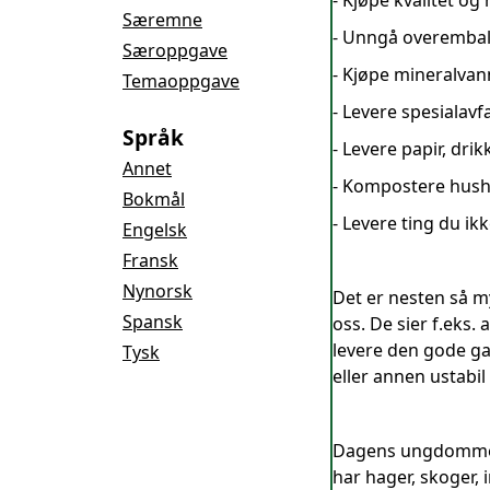
- Kjøpe kvalitet og
Særemne
- Unngå overemball
Særoppgave
- Kjøpe mineralvann
Temaoppgave
- Levere spesialavfa
Språk
- Levere papir, dri
Annet
- Kompostere husho
Bokmål
- Levere ting du ik
Engelsk
Fransk
Nynorsk
Det er nesten så my
Spansk
oss. De sier f.eks.
levere den gode ga
Tysk
eller annen ustabil
Dagens ungdommer e
har hager, skoger,