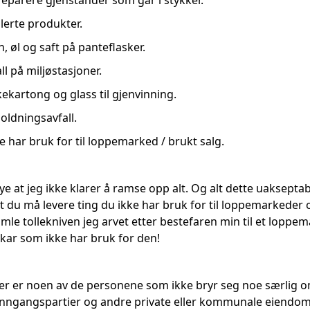
 reparere gjenstander som går i stykker.
erte produkter.
, øl og saft på panteflasker.
ll på miljøstasjoner.
kkekartong og glass til gjenvinning.
ldningsavfall.
ke har bruk for til loppemarked / brukt salg.
e at jeg ikke klarer å ramse opp alt. Og alt dette uakseptab
 at du må levere ting du ikke har bruk for til loppemarkeder 
mle tollekniven jeg arvet etter bestefaren min til et loppe
 kar som ikke har bruk for den!
r noen av de personene som ikke bryr seg noe særlig om k
 inngangspartier og andre private eller kommunale eiendom