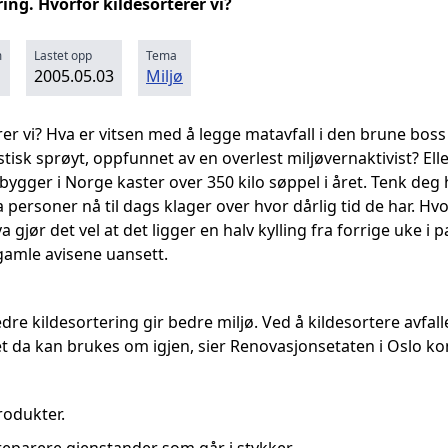
ring. Hvorfor kildesorterer vi?
m
Lastet opp
Tema
2005.05.03
Miljø
er vi? Hva er vitsen med å legge matavfall i den brune boss
tisk sprøyt, oppfunnet av en overlest miljøvernaktivist? El
ygger i Norge kaster over 350 kilo søppel i året. Tenk deg
 personer nå til dags klager over hvor dårlig tid de har. Hvo
a gjør det vel at det ligger en halv kylling fra forrige uke i
vgamle avisene uansett.
dre kildesortering gir bedre miljø. Ved å kildesortere avfall
let da kan brukes om igjen, sier Renovasjonsetaten i Oslo 
odukter.