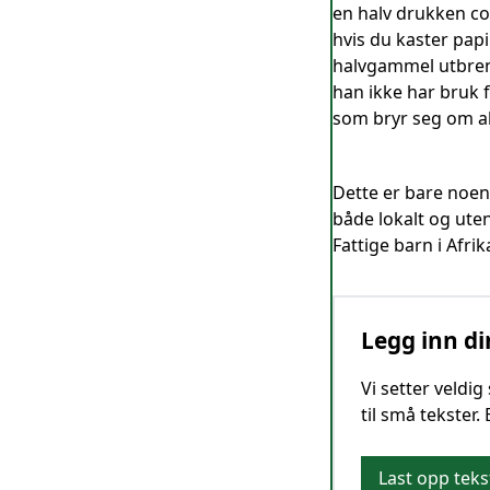
en halv drukken col
hvis du kaster papi
halvgammel utbrent
han ikke har bruk 
som bryr seg om ak
Dette er bare noen
både lokalt og uten
Fattige barn i Afrik
Legg inn di
Vi setter veldi
til små tekster.
Last opp teks