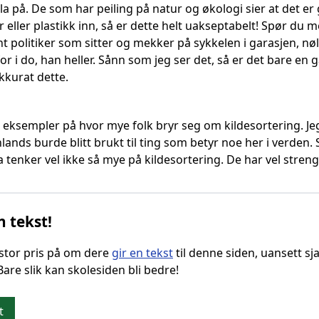
a på. De som har peiling på natur og økologi sier at det er g
r eller plastikk inn, så er dette helt uakseptabelt! Spør du m
 politiker som sitter og mekker på sykkelen i garasjen, nøl
for i do, han heller. Sånn som jeg ser det, så er det bare
kurat dette.
 eksempler på hvor mye folk bryr seg om kildesortering. Je
lands burde blitt brukt til ting som betyr noe her i verden.
a tenker vel ikke så mye på kildesortering. De har vel strengt
n tekst!
g stor pris på om dere
gir en tekst
til denne siden, uansett sja
 Bare slik kan skolesiden bli bedre!
t