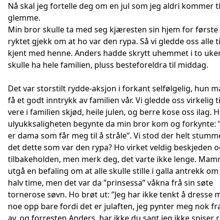
Nå skal jeg fortelle deg om en jul som jeg aldri kommer ti
glemme.
Min bror skulle ta med seg kjæresten sin hjem for første
ryktet gjekk om at ho var den rypa. Så vi gledde oss alle til
kjent med henne. Anders hadde skrytt uhemmet i to uker.
skulle ha hele familien, pluss besteforeldra til middag.
Det var storstilt rydde-aksjon i forkant selfølgelig, hun m
få et godt inntrykk av familien vår. Vi gledde oss virkelig ti
vere i familien skjød, heile julen, og berre kose oss ilag. H
ulyukksaligheten begynte da min bror kom og forkynte: 
er dama som får meg til å stråle”. Vi stod der helt stumm
det dette som var den rypa? Ho virket veldig beskjeden 
tilbakeholden, men merk deg, det varte ikke lenge. Mam
utgå en befaling om at alle skulle stille i galla antrekk om
halv time, men det var da ”prinsessa” våkna frå sin søte
tornerose søvn. Ho brøt ut: ”Jeg har ikke tenkt å dresse
noe opp bare fordi det er julaften, jeg pynter meg nok fr
av, og forresten Anders, har ikke du sagt jeg ikke spiser 