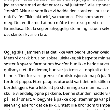
Jeg er vande med at det er torsk på julaften”. Alle stønnet
”torsk”? Akkurat som ikke vi hadde den stanken i huset o
nok fra før. ”Ikke aktuelt”, sa mamma . Trist som søren, 
meg. Det endte med at hun måtte trøste seg med en
Grandiosa. Det la seg en uhyggelig stemning i stuen sel
det skinte i kvar en krå.
Og jeg skal jammen si at det ikke vart bedre utover kveld
Mens vi drakk brus og spiste julekaker, så begynte min søt
søster å spørre farmor om hvorfor hun ikke hadde arvet
gullsmykket til oldemor, hun var jo tross alt oppkalt etter
henne. ”Det for vere grenser for diskusjonstema på julaf
tordnet pappa. Etter pappas utbrudd vart det helt stille 
bordet igjen. For å lette litt på stemninga sa mamma at 
skulle vi endelig opne pakkene. Denne stunden hadde vi 
på i et år snart. Vi begynte å pakke opp, stemninga var p
alle var glade for det de fikk. Untatt lille bror som trampa