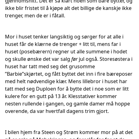
gjennomsnitt. Det er så klart noen som bare bytter, og
ikke blir fristet til å kjøpe alt det billige de kanskje ikke
trenger, men de er i fåtall.
Mor i huset tenker langsiktig og sørger for at alle i
huset får de klærne de trenger + litt til, mens far i
huset (posebærern) regner ut alle summene i hodet
og skulle ønske det var salg
før
jul også. Storesøstera i
huset har tatt med seg det grusomme
”Barbie”skjørtet, og fått byttet det inn i fire bæreposer
med helt nødvendige klær. Mens lillebror i huset har
tatt med seg Duploen for å bytte det i noe som er litt
kulere for en gutt på 13 år. Klesstativer kommer
nesten rullende i gangen, og gamle damer må hoppe
overende, da var hvertfall dagens trim gjort.
I bilen hjem fra Steen og Strøm kommer mor på at det