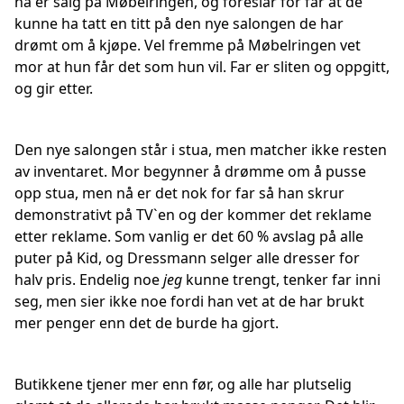
nå er salg på Møbelringen, og foreslår for far at de
kunne ha tatt en titt på den nye salongen de har
drømt om å kjøpe. Vel fremme på Møbelringen vet
mor at hun får det som hun vil. Far er sliten og oppgitt,
og gir etter.
Den nye salongen står i stua, men matcher ikke resten
av inventaret. Mor begynner å drømme om å pusse
opp stua, men nå er det nok for far så han skrur
demonstrativt på TV`en og der kommer det reklame
etter reklame. Som vanlig er det 60 % avslag på alle
puter på Kid, og Dressmann selger alle dresser for
halv pris. Endelig noe
jeg
kunne trengt, tenker far inni
seg, men sier ikke noe fordi han vet at de har brukt
mer penger enn det de burde ha gjort.
Butikkene tjener mer enn før, og alle har plutselig