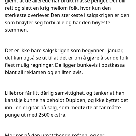
glemt at de allerede har brukt masse penger. Det blir
rett og slett en krig mellom folk, hvor kun den
sterkeste overlever. Den sterkeste i salgskrigen er den
som brøyter seg forbi alle og har den høyeste
stemmen.
Det er ikke bare salgskrigen som begynner i januar,
det kan også se ut til at det er om å gjøre å sende folk
flest mulig regninger. De ligger bunkevis i postkassa
blant all reklamen og en liten avis.
Lillebror får litt dårlig samvittighet, og tenker at han
kanskje kunne ha beholdt Duploen, og ikke byttet det
inn i en el-gitar på salg, som medførte at far måtte
punge ut med 2500 ekstra.
Mor ser på den umatchende sofaen, og ser