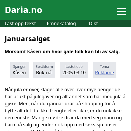
Daria.no
Last opp tekst
Emnekatalog
Dikt
Januarsalget
Morsomt kåseri om hvor gale folk kan bli av salg.
Sjanger
Språkform
Lastet opp
Tema
Kåseri
Bokmål
2005.03.10
Reklame
Når jula er over, klager alle over hvor mye penger de
har brukt på julegaver og alt annet som har med jula å
gjøre. Men, når du i januar drar på shopping for å
bytte alt det du ikke trengte eller likte, er du nok ikke
den eneste. Mange mødre drar da med seg mann og
barn på salg og ender nok opp med seks-sju poser i