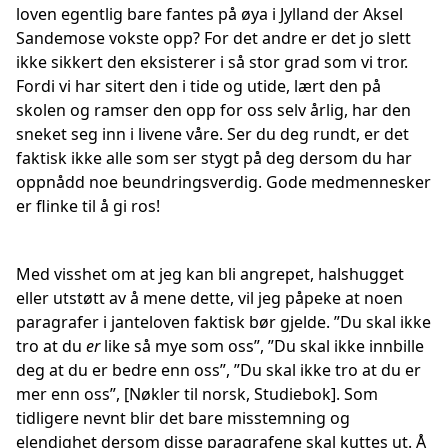
loven egentlig bare fantes på øya i Jylland der Aksel
Sandemose vokste opp? For det andre er det jo slett
ikke sikkert den eksisterer i så stor grad som vi tror.
Fordi vi har sitert den i tide og utide, lært den på
skolen og ramser den opp for oss selv årlig, har den
sneket seg inn i livene våre. Ser du deg rundt, er det
faktisk ikke alle som ser stygt på deg dersom du har
oppnådd noe beundringsverdig. Gode medmennesker
er flinke til å gi ros!
Med visshet om at jeg kan bli angrepet, halshugget
eller utstøtt av å mene dette, vil jeg påpeke at noen
paragrafer i janteloven faktisk bør gjelde. ”Du skal ikke
tro at du
er
like så mye som oss”, ”Du skal ikke innbille
deg at du er bedre enn oss”, ”Du skal ikke tro at du er
mer enn oss”, [Nøkler til norsk, Studiebok]. Som
tidligere nevnt blir det bare misstemning og
elendighet dersom disse paragrafene skal kuttes ut. Å