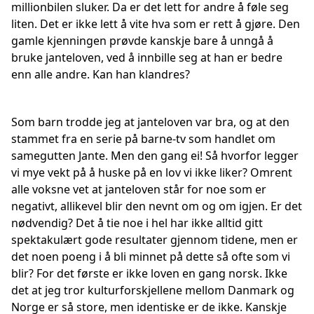
millionbilen sluker. Da er det lett for andre å føle seg
liten. Det er ikke lett å vite hva som er rett å gjøre. Den
gamle kjenningen prøvde kanskje bare å unngå å
bruke janteloven, ved å innbille seg at han er bedre
enn alle andre. Kan han klandres?
Som barn trodde jeg at janteloven var bra, og at den
stammet fra en serie på barne-tv som handlet om
samegutten Jante. Men den gang ei! Så hvorfor legger
vi mye vekt på å huske på en lov vi ikke liker? Omrent
alle voksne vet at janteloven står for noe som er
negativt, allikevel blir den nevnt om og om igjen. Er det
nødvendig? Det å tie noe i hel har ikke alltid gitt
spektakulært gode resultater gjennom tidene, men er
det noen poeng i å bli minnet på dette så ofte som vi
blir? For det første er ikke loven en gang norsk. Ikke
det at jeg tror kulturforskjellene mellom Danmark og
Norge er så store, men identiske er de ikke. Kanskje