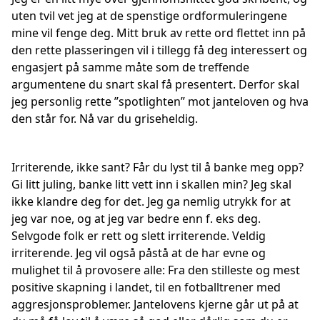
uten tvil vet jeg at de spenstige ordformuleringene
mine vil fenge deg. Mitt bruk av rette ord flettet inn på
den rette plasseringen vil i tillegg få deg interessert og
engasjert på samme måte som de treffende
argumentene du snart skal få presentert. Derfor skal
jeg personlig rette ”spotlighten” mot janteloven og hva
den står for. Nå var du griseheldig.
Irriterende, ikke sant? Får du lyst til å banke meg opp?
Gi litt juling, banke litt vett inn i skallen min? Jeg skal
ikke klandre deg for det. Jeg ga nemlig utrykk for at
jeg var noe, og at jeg var bedre enn f. eks deg.
Selvgode folk er rett og slett irriterende. Veldig
irriterende. Jeg vil også påstå at de har evne og
mulighet til å provosere alle: Fra den stilleste og mest
positive skapning i landet, til en fotballtrener med
aggresjonsproblemer. Jantelovens kjerne går ut på at