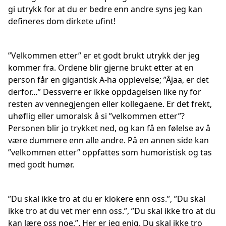
gi utrykk for at du er bedre enn andre syns jeg kan
defineres dom dirkete ufint!
”Velkommen etter” er et godt brukt utrykk der jeg
kommer fra. Ordene blir gjerne brukt etter at en
person får en gigantisk A-ha opplevelse; ”Åjaa, er det
derfor…” Dessverre er ikke oppdagelsen like ny for
resten av vennegjengen eller kollegaene. Er det frekt,
uhøflig eller umoralsk å si ”velkommen etter”?
Personen blir jo trykket ned, og kan få en følelse av å
være dummere enn alle andre. På en annen side kan
”velkommen etter” oppfattes som humoristisk og tas
med godt humør.
”Du skal ikke tro at du er klokere enn oss.”, ”Du skal
ikke tro at du vet mer enn oss.”, ”Du skal ikke tro at du
kan lære oss noe,”. Her er jeg enig. Du skal ikke tro