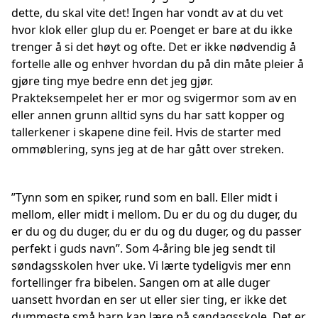
dette, du skal vite det! Ingen har vondt av at du vet
hvor klok eller glup du er. Poenget er bare at du ikke
trenger å si det høyt og ofte. Det er ikke nødvendig å
fortelle alle og enhver hvordan du på din måte pleier å
gjøre ting mye bedre enn det jeg gjør.
Prakteksempelet her er mor og svigermor som av en
eller annen grunn alltid syns du har satt kopper og
tallerkener i skapene dine feil. Hvis de starter med
ommøblering, syns jeg at de har gått over streken.
”Tynn som en spiker, rund som en ball. Eller midt i
mellom, eller midt i mellom. Du er du og du duger, du
er du og du duger, du er du og du duger, og du passer
perfekt i guds navn”. Som 4-åring ble jeg sendt til
søndagsskolen hver uke. Vi lærte tydeligvis mer enn
fortellinger fra bibelen. Sangen om at alle duger
uansett hvordan en ser ut eller sier ting, er ikke det
dummeste små barn kan lære på søndagsskole. Det er