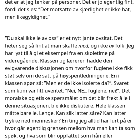
det er at jeg tenker på personer. Det er jo egentlig fint,
fordi det sies: ”Det motsatte av kjærlighet er ikke hat,
men likegyldighet.”
”Du skal ikke le av oss” er et nytt jantelovsitat. Det
heter seg så fint at man skal le
med
, og ikke
av
folk. Jeg
har lyst til å gi et eksempel fra en skoletime på
videregående. Klassen og læreren hadde den
evigvarende diskusjonen om hvorfor fuglene ikke fikk
støt selv om de satt på høyspentledningene. En i
klassen spør så: ”Men er de ikke isolerte da?”. Svaret
som kom var litt uventet: ”Nei, NEI, fuglene, nei!”. Det
moralske og etiske spørsmålet om det blir frekt å le i
denne situasjonen, ble ikke diskutere. Hele klassen
måtte bare le. Lenge. Kan slik latter såre? Kan latter
trykke ned mennesker? En ting jeg alltid har lurt på er
hvor går egentlig grensen mellom hva man kan ta som
spøk, og hva som blir oppfattet som hån eller