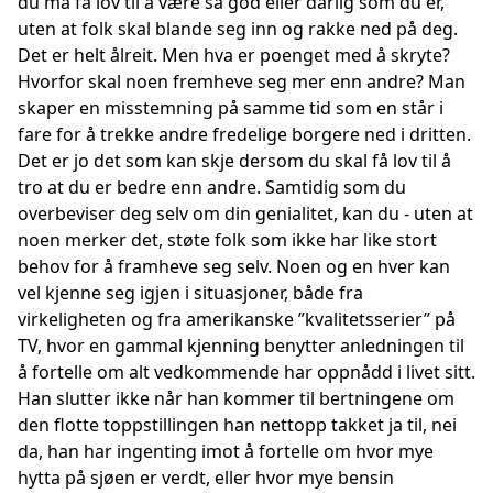
du må få lov til å være så god eller dårlig som du er,
uten at folk skal blande seg inn og rakke ned på deg.
Det er helt ålreit. Men hva er poenget med å skryte?
Hvorfor skal noen fremheve seg mer enn andre? Man
skaper en misstemning på samme tid som en står i
fare for å trekke andre fredelige borgere ned i dritten.
Det er jo det som kan skje dersom du skal få lov til å
tro at du er bedre enn andre. Samtidig som du
overbeviser deg selv om din genialitet, kan du - uten at
noen merker det, støte folk som ikke har like stort
behov for å framheve seg selv. Noen og en hver kan
vel kjenne seg igjen i situasjoner, både fra
virkeligheten og fra amerikanske ”kvalitetsserier” på
TV, hvor en gammal kjenning benytter anledningen til
å fortelle om alt vedkommende har oppnådd i livet sitt.
Han slutter ikke når han kommer til bertningene om
den flotte toppstillingen han nettopp takket ja til, nei
da, han har ingenting imot å fortelle om hvor mye
hytta på sjøen er verdt, eller hvor mye bensin