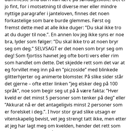
jo fint, for i motsetning til diverse mer eller mindre
nyttige paragrafer i janteloven, finnes det noen
forkastelige som bare burde glemmes. Først og
fremst dette med at alle ikke duger: ”Du skal ikke tro
at du duger til noe.”. En annen lov jeg ikke syns er noe
bra, lyder som følger: ”Du skal ikke tro at noen bryr
seg om deg.” SELVSAGT er det noen som bryr seg om
deg! Som fjortiss havnet jeg ofte borti vers eller rim
som handlet om dette. Det skjedde rett som det var at
eg forvillet meg inn på en ”piczoside” med blinkede
glitterhjerter og animerte blomster. På slike sider står
det gjerne – ofte etter linken ”jeg elsker deg på 100
språk”, noe som begir seg ut på å være fakta: ”Hver
kveld er det minst 5 personer som tenker på deg” eller
”Akkurat nå er det antageligvis minst 2 personer som
er forelsket i deg.”. I hvor stor grad slike utsagn er
vitenskapelig bevist, vet jeg strengt tatt ikke, men etter
at jeg har lagt meg om kvelden, hender det rett som