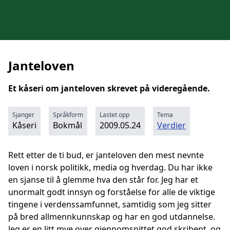
Janteloven
Et kåseri om janteloven skrevet på videregående.
Sjanger
Språkform
Lastet opp
Tema
Kåseri
Bokmål
2009.05.24
Verdier
Rett etter de ti bud, er janteloven den mest nevnte
loven i norsk politikk, media og hverdag. Du har ikke
en sjanse til å glemme hva den står for. Jeg har et
unormalt godt innsyn og forståelse for alle de viktige
tingene i verdenssamfunnet, samtidig som jeg sitter
på bred allmennkunnskap og har en god utdannelse.
Jeg er en litt mye over gjennomsnittet god skribent, og